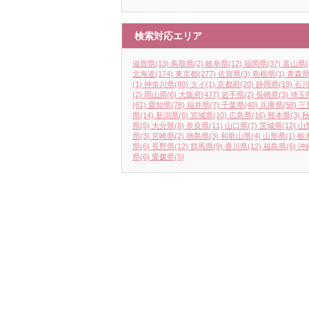
検索対応エリア
滋賀県
(13)
鳥取県
(2)
岐阜県
(12)
福岡県
(37)
富山県
(
北海道
(174)
東京都
(277)
佐賀県
(3)
島根県
(1)
青森
(1)
神奈川県
(80)
タイ
(1)
京都府
(20)
静岡県
(19)
石
(2)
岡山県
(6)
大阪府
(477)
岩手県
(2)
長崎県
(3)
埼玉
(61)
愛知県
(78)
福井県
(7)
千葉県
(40)
兵庫県
(58)
三
県
(14)
新潟県
(6)
宮城県
(10)
広島県
(16)
熊本県
(3)
県
(5)
大分県
(8)
奈良県
(11)
山口県
(7)
茨城県
(12)
山
県
(3)
宮崎県
(2)
徳島県
(3)
和歌山県
(4)
山形県
(1)
栃
県
(6)
長野県
(12)
群馬県
(9)
香川県
(12)
福島県
(6)
沖
県
(6)
愛媛県
(5)