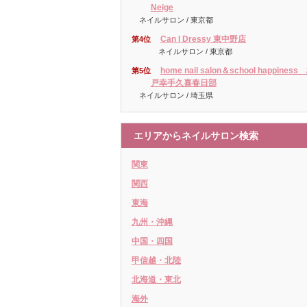
Neige
ネイルサロン / 東京都
Can I Dressy 東中野店
第4位
ネイルサロン / 東京都
home nail salon＆school happiness
第5位
戸幸手久喜春日部
ネイルサロン / 埼玉県
エリアからネイルサロン検索
関東
関西
東海
九州・沖縄
中国・四国
甲信越・北陸
北海道・東北
海外