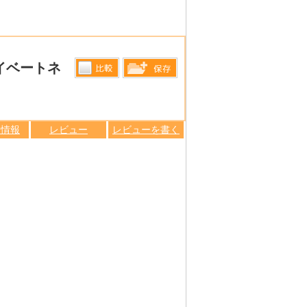
ライベートネ
比較す
保存リス
る
トへ登録
します
ン情報
レビュー
レビューを書く