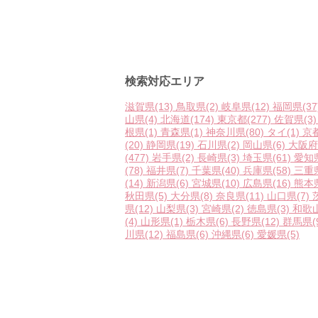
検索対応エリア
滋賀県
(13)
鳥取県
(2)
岐阜県
(12)
福岡県
(37
山県
(4)
北海道
(174)
東京都
(277)
佐賀県
(3)
根県
(1)
青森県
(1)
神奈川県
(80)
タイ
(1)
京
(20)
静岡県
(19)
石川県
(2)
岡山県
(6)
大阪府
(477)
岩手県
(2)
長崎県
(3)
埼玉県
(61)
愛知
(78)
福井県
(7)
千葉県
(40)
兵庫県
(58)
三重
(14)
新潟県
(6)
宮城県
(10)
広島県
(16)
熊本
秋田県
(5)
大分県
(8)
奈良県
(11)
山口県
(7)
県
(12)
山梨県
(3)
宮崎県
(2)
徳島県
(3)
和歌
(4)
山形県
(1)
栃木県
(6)
長野県
(12)
群馬県
(
川県
(12)
福島県
(6)
沖縄県
(6)
愛媛県
(5)