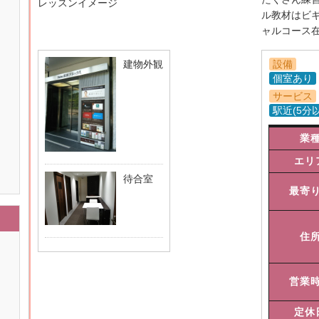
レッスンイメージ
ル教材はビ
ャルコース
建物外観
設備
個室あり
サービス
駅近(5分
業
エリ
待合室
最寄
住
営業
定休