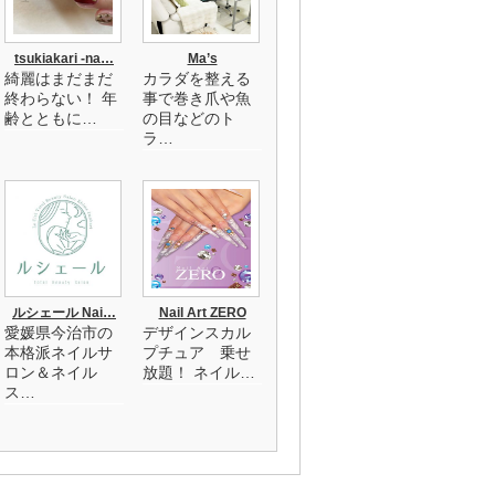
tsukiakari -na…
Ma’s
綺麗はまだまだ
カラダを整える
終わらない！ 年
事で巻き爪や魚
齢とともに…
の目などのト
ラ…
ルシェール Nai…
Nail Art ZERO
愛媛県今治市の
デザインスカル
本格派ネイルサ
プチュア 乗せ
ロン＆ネイル
放題！ ネイル…
ス…