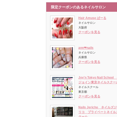
限定クーポンのあるネイルサロン
Hair Amuse ぱーる
ネイルサロン
大阪府
クーポンを見る
ann❤︎nails
ネイルサロン
兵庫県
クーポンを見る
Joy'n Tokyo Nail School 
ジョイン東京ネイルスクー
ネイルスクール
東京都
クーポンを見る
Nails Jericho ネイルズ
リコ プライベートネイル
クール