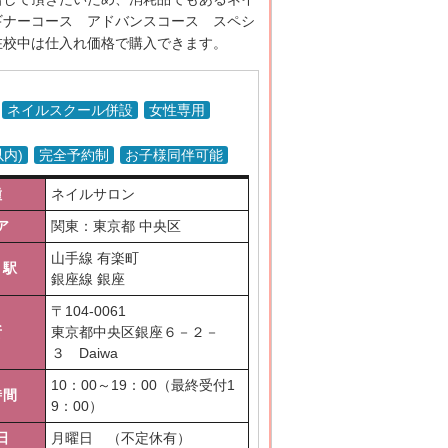
ギナーコース アドバンスコース スペシ
在校中は仕入れ価格で購入できます。
ネイルスクール併設
女性専用
以内)
完全予約制
お子様同伴可能
種
ネイルサロン
ア
関東：東京都 中央区
山手線 有楽町
り駅
銀座線 銀座
〒
104-0061
所
東京都中央区銀座６－２－
３ Daiwa
10：00～19：00（最終受付1
時間
9：00）
日
月曜日 （不定休有）