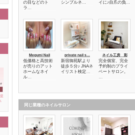
の目などのト
シンプルネ…
イに♪自爪の負…
ラ…
Megumi Nail
private nail s…
ネイル工房 彩
低価格と高技術
新宿御苑駅より
完全個室、完全
が売りのアット
徒歩５分♪ JNAネ
予約制のプライ
ホームなネイ
イリスト検定…
ベートサロン。
ル…
…
を使
を
同じ業種のネイルサロン