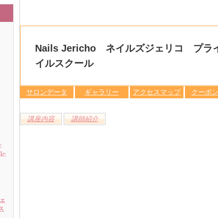
Nails Jericho ネイルズジェリコ プ
イルスクール
サロンデータ
ギャラリー
アクセスマップ
クーポ
講座内容
講師紹介
-
ル-
ジェ
ス