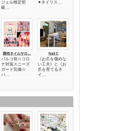
ジェル検定初
⚫︎ネイリス…
級…
調布ネイルサロ…
Nail C
パルコ前☆コロ
《お爪を傷めな
ナ対策スニーズ
い工夫》と《お
ガード完備☆
爪を育てるネ
パ…
イ…