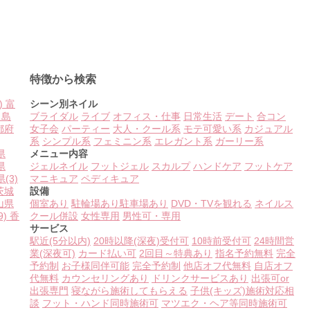
特徴から検索
)
富
シーン別ネイル
島
ブライダル
ライブ
オフィス・仕事
日常生活
デート
合コン
都府
女子会
パーティー
大人・クール系
モテ可愛い系
カジュアル
系
シンプル系
フェミニン系
エレガント系
ガーリー系
県
メニュー内容
県
ジェルネイル
フットジェル
スカルプ
ハンドケア
フットケア
県
(3)
マニキュア
ペディキュア
茨城
設備
山県
個室あり
駐輪場あり
駐車場あり
DVD・TVを観れる
ネイルス
9)
香
クール併設
女性専用
男性可・専用
サービス
駅近(5分以内)
20時以降(深夜)受付可
10時前受付可
24時間営
業(深夜可)
カード払い可
2回目～特典あり
指名予約無料
完全
予約制
お子様同伴可能
完全予約制
他店オフ代無料
自店オフ
代無料
カウンセリングあり
ドリンクサービスあり
出張可or
出張専門
寝ながら施術してもらえる
子供(キッズ)施術対応相
談
フット・ハンド同時施術可
マツエク・ヘア等同時施術可