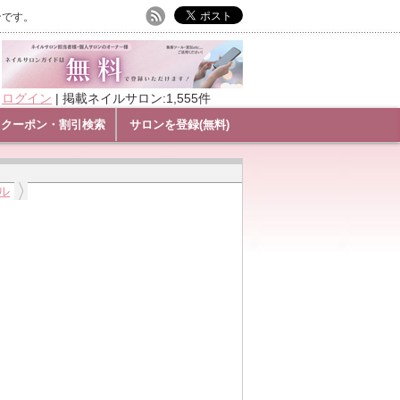
ンです。
ログイン
|
掲載ネイルサロン:1,555件
クーポン・割引検索
サロンを登録(無料)
ル