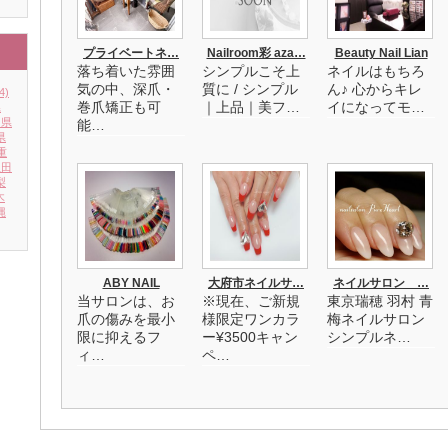
プライベートネ…
Nailroom彩 aza…
Beauty Nail Lian
落ち着いた雰囲
シンプルこそ上
ネイルはもちろ
気の中、深爪・
質に / シンプル
ん♪ 心からキレ
4)
巻爪矯正も可
｜上品｜美フ…
イになってモ…
県
川県
能…
県
重
秋田
梨
木
縄
ABY NAIL
大府市ネイルサ…
ネイルサロン …
当サロンは、お
※現在、ご新規
東京瑞穂 羽村 青
爪の傷みを最小
様限定ワンカラ
梅ネイルサロン
限に抑えるフ
ー¥3500キャン
シンプルネ…
ィ…
ペ…