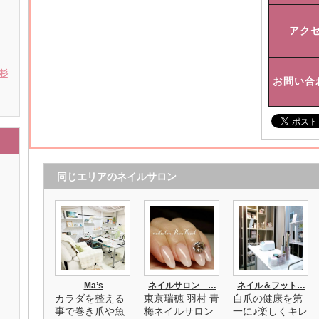
アク
 杉
お問い合
同じエリアのネイルサロン
Ma’s
ネイルサロン …
ネイル＆フット…
カラダを整える
東京瑞穂 羽村 青
自爪の健康を第
事で巻き爪や魚
梅ネイルサロン
一に♪楽しくキレ