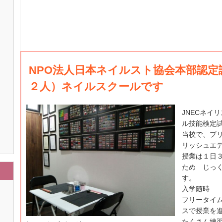
NPO法人日本ネイルスト協会本部認定
２人）ネイルスクールです
JNECネイ
ル技能検定
当校で、プ
リッシュエ
授業は１日
ため じっ
す。
入学随時
フリータイ
スで授業を
たくさん練