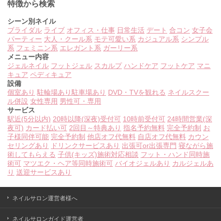
特徴から検索
シーン別ネイル
ブライダル
ライブ
オフィス・仕事
日常生活
デート
合コン
女子会
パーティー
大人・クール系
モテ可愛い系
カジュアル系
シンプル
系
フェミニン系
エレガント系
ガーリー系
メニュー内容
ジェルネイル
フットジェル
スカルプ
ハンドケア
フットケア
マニ
キュア
ペディキュア
設備
個室あり
駐輪場あり
駐車場あり
DVD・TVを観れる
ネイルスクー
ル併設
女性専用
男性可・専用
サービス
駅近(5分以内)
20時以降(深夜)受付可
10時前受付可
24時間営業(深
夜可)
カード払い可
2回目～特典あり
指名予約無料
完全予約制
お
子様同伴可能
完全予約制
他店オフ代無料
自店オフ代無料
カウン
セリングあり
ドリンクサービスあり
出張可or出張専門
寝ながら施
術してもらえる
子供(キッズ)施術対応相談
フット・ハンド同時施
術可
マツエク・ヘア等同時施術可
バイオジェルあり
カルジェルあ
り
送迎サービスあり
ネイルサロン運営者様へ
ネイルサロンガイド運営者