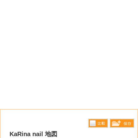
比較す
KaRina nail 地図
保存リス