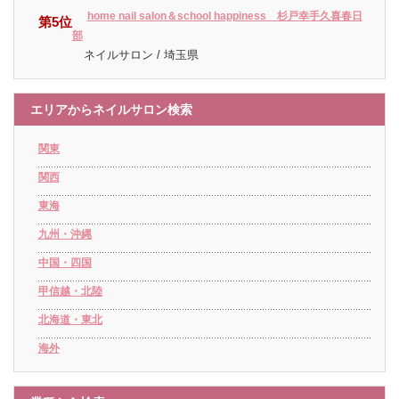
home nail salon＆school happiness 杉戸幸手久喜春日
第5位
部
ネイルサロン / 埼玉県
エリアからネイルサロン検索
関東
関西
東海
九州・沖縄
中国・四国
甲信越・北陸
北海道・東北
海外