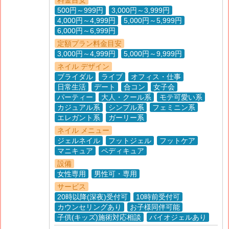
500円～999円
3,000円～3,999円
4,000円～4,999円
5,000円～5,999円
6,000円～6,999円
定額プラン料金目安
3,000円～4,999円
5,000円～9,999円
ネイル デザイン
ブライダル
ライブ
オフィス・仕事
日常生活
デート
合コン
女子会
パーティー
大人・クール系
モテ可愛い系
カジュアル系
シンプル系
フェミニン系
エレガント系
ガーリー系
ネイル メニュー
ジェルネイル
フットジェル
フットケア
マニキュア
ペディキュア
設備
女性専用
男性可・専用
サービス
20時以降(深夜)受付可
10時前受付可
カウンセリングあり
お子様同伴可能
子供(キッズ)施術対応相談
バイオジェルあり