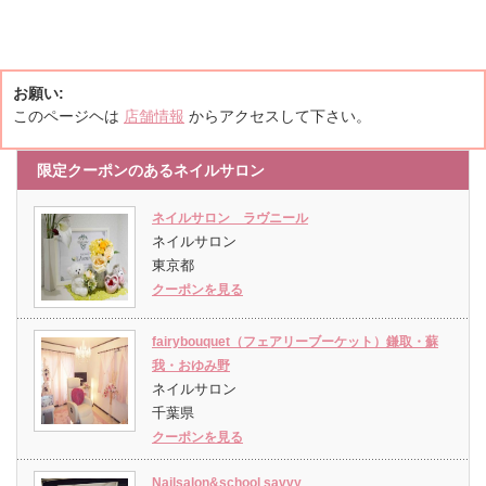
お願い:
このページヘは
店舗情報
からアクセスして下さい。
限定クーポンのあるネイルサロン
ネイルサロン ラヴニール
ネイルサロン
東京都
クーポンを見る
fairybouquet（フェアリーブーケット）鎌取・蘇
我・おゆみ野
ネイルサロン
千葉県
クーポンを見る
Nailsalon&school savvy