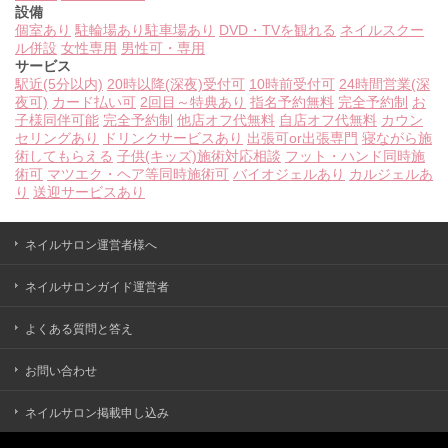
設備
個室あり
駐輪場あり
駐車場あり
DVD・TVを観れる
ネイルスクー
ル併設
女性専用
男性可・専用
サービス
駅近(5分以内)
20時以降(深夜)受付可
10時前受付可
24時間営業(深
夜可)
カード払い可
2回目～特典あり
指名予約無料
完全予約制
お
子様同伴可能
完全予約制
他店オフ代無料
自店オフ代無料
カウン
セリングあり
ドリンクサービスあり
出張可or出張専門
寝ながら施
術してもらえる
子供(キッズ)施術対応相談
フット・ハンド同時施
術可
マツエク・ヘア等同時施術可
バイオジェルあり
カルジェルあ
り
送迎サービスあり
ネイルサロン運営者様へ
ネイルサロンガイド運営者
よくある質問と答え
お問い合わせ
ネイルサロン掲載申し込み