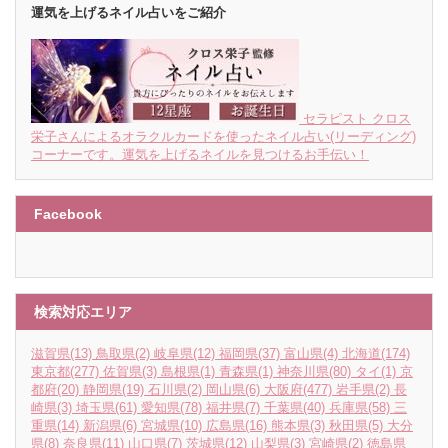
運気を上げるネイル占いをご紹介
セラピスト クロス
栄子さんによるオラクルカードを使ったネイル占い(リーディング)
コーナーです。運気を上げるネイルを見つけるお手伝い！
Facebook
検索対応エリア
滋賀県
(13)
鳥取県
(2)
岐阜県
(12)
福岡県
(37)
富山県
(4)
北海道
(174)
東京都
(277)
佐賀県
(3)
島根県
(1)
青森県
(1)
神奈川県
(80)
タイ
(1)
京
都府
(20)
静岡県
(19)
石川県
(2)
岡山県
(6)
大阪府
(477)
岩手県
(2)
長
崎県
(3)
埼玉県
(61)
愛知県
(78)
福井県
(7)
千葉県
(40)
兵庫県
(58)
三
重県
(14)
新潟県
(6)
宮城県
(10)
広島県
(16)
熊本県
(3)
秋田県
(5)
大分
県
(8)
奈良県
(11)
山口県
(7)
茨城県
(12)
山梨県
(3)
宮崎県
(2)
徳島県