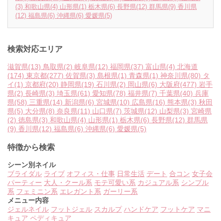
(3)
和歌山県
(4)
山形県
(1)
栃木県
(6)
長野県
(12)
群馬県
(9)
香川県
(12)
福島県
(6)
沖縄県
(6)
愛媛県
(5)
検索対応エリア
滋賀県
(13)
鳥取県
(2)
岐阜県
(12)
福岡県
(37)
富山県
(4)
北海道
(174)
東京都
(277)
佐賀県
(3)
島根県
(1)
青森県
(1)
神奈川県
(80)
タ
イ
(1)
京都府
(20)
静岡県
(19)
石川県
(2)
岡山県
(6)
大阪府
(477)
岩手
県
(2)
長崎県
(3)
埼玉県
(61)
愛知県
(78)
福井県
(7)
千葉県
(40)
兵庫
県
(58)
三重県
(14)
新潟県
(6)
宮城県
(10)
広島県
(16)
熊本県
(3)
秋田
県
(5)
大分県
(8)
奈良県
(11)
山口県
(7)
茨城県
(12)
山梨県
(3)
宮崎県
(2)
徳島県
(3)
和歌山県
(4)
山形県
(1)
栃木県
(6)
長野県
(12)
群馬県
(9)
香川県
(12)
福島県
(6)
沖縄県
(6)
愛媛県
(5)
特徴から検索
シーン別ネイル
ブライダル
ライブ
オフィス・仕事
日常生活
デート
合コン
女子会
パーティー
大人・クール系
モテ可愛い系
カジュアル系
シンプル
系
フェミニン系
エレガント系
ガーリー系
メニュー内容
ジェルネイル
フットジェル
スカルプ
ハンドケア
フットケア
マニ
キュア
ペディキュア