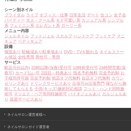
シーン別ネイル
ブライダル
ライブ
オフィス・仕事
日常生活
デート
合コン
女子会
パーティー
大人・クール系
モテ可愛い系
カジュアル系
シンプル
系
フェミニン系
エレガント系
ガーリー系
メニュー内容
ジェルネイル
フットジェル
スカルプ
ハンドケア
フットケア
マニ
キュア
ペディキュア
設備
個室あり
駐輪場あり
駐車場あり
DVD・TVを観れる
ネイルスクー
ル併設
女性専用
男性可・専用
サービス
駅近(5分以内)
20時以降(深夜)受付可
10時前受付可
24時間営業(深
夜可)
カード払い可
2回目～特典あり
指名予約無料
完全予約制
お
子様同伴可能
完全予約制
他店オフ代無料
自店オフ代無料
カウン
セリングあり
ドリンクサービスあり
出張可or出張専門
寝ながら施
術してもらえる
子供(キッズ)施術対応相談
フット・ハンド同時施
術可
マツエク・ヘア等同時施術可
バイオジェルあり
カルジェルあ
り
送迎サービスあり
ネイルサロン運営者様へ
ネイルサロンガイド運営者