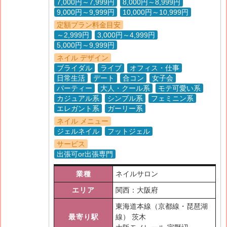
7,000円～7,999円
8,000円～8,999円
9,000円～9,999円
10,000円～10,999円
定額プラン料金目安
～2,999円
3,000円～4,999円
5,000円～9,999円
ネイル デザイン
ブライダル
ライブ
オフィス・仕事
日常生活
デート
合コン
女子会
パーティー
大人・クール系
モテ可愛い系
カジュアル系
シンプル系
フェミニン系
エレガント系
ガーリー系
ネイル メニュー
ジェルネイル
フットジェル
サービス
出張可or出張専門
業種
ネイルサロン
エリア
関西：大阪府
東海道本線（京都線・琵琶湖
最寄り駅
線） 茨木