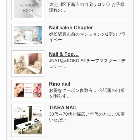
東淀川区下新庄の自宅サロン♡ お子様
連れの…
Nail salon Chapter
姫松駅真ん前のマンションの1室のプラ
イベー…
Nail & Foo…
JNA1級&KOKOISTチーフマスターエデ
ュケー…
Rino nail
お得なクーポン多数有☆ 今話題の自爪
を削らず…
TIARA NAIL
30代～70代と幅広い年代の方にご来店
いただい…