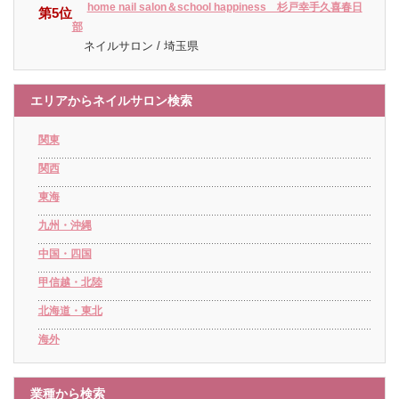
home nail salon＆school happiness 杉戸幸手久喜春日
第5位
部
ネイルサロン / 埼玉県
エリアからネイルサロン検索
関東
関西
東海
九州・沖縄
中国・四国
甲信越・北陸
北海道・東北
海外
業種から検索