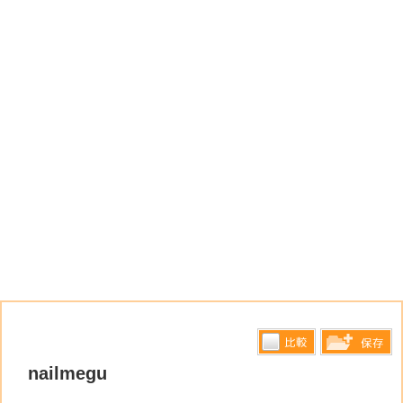
比較す
nailmegu
保存リス
る
トへ登録