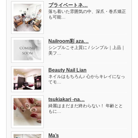
プライベートネ…
落ち着いた雰囲気の中、深爪・巻爪矯正
も可能…
Nailroom彩 aza…
シンプルこそ上質に / シンプル｜上品｜
美フ…
Beauty Nail Lian
ネイルはもちろん♪ 心からキレイになっ
てモ…
tsukiakari -na…
綺麗はまだまだ終わらない！ 年齢とと
もに…
Ma’s