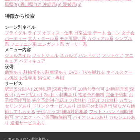
馬県
(9)
香川県
(12)
沖縄県
(6)
愛媛県
(5)
特徴から検索
シーン別ネイル
ブライダル
ライブ
オフィス・仕事
日常生活
デート
合コン
女子会
パーティー
大人・クール系
モテ可愛い系
カジュアル系
シンプル
系
フェミニン系
エレガント系
ガーリー系
メニュー内容
ジェルネイル
フットジェル
スカルプ
ハンドケア
フットケア
マニ
キュア
ペディキュア
設備
個室あり
駐輪場あり
駐車場あり
DVD・TVを観れる
ネイルスクー
ル併設
女性専用
男性可・専用
サービス
駅近(5分以内)
20時以降(深夜)受付可
10時前受付可
24時間営業(深
夜可)
カード払い可
2回目～特典あり
指名予約無料
完全予約制
お
子様同伴可能
完全予約制
他店オフ代無料
自店オフ代無料
カウン
セリングあり
ドリンクサービスあり
出張可or出張専門
寝ながら施
術してもらえる
子供(キッズ)施術対応相談
フット・ハンド同時施
術可
マツエク・ヘア等同時施術可
バイオジェルあり
カルジェルあ
り
送迎サービスあり
ネイルサロン運営者様へ