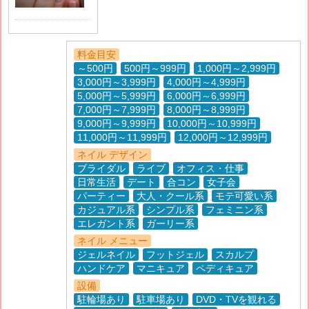
料金目安
～500円
500円～999円
1,000円～2,999円
3,000円～3,999円
4,000円～4,999円
5,000円～5,999円
6,000円～6,999円
7,000円～7,999円
8,000円～8,999円
9,000円～9,999円
10,000円～10,999円
11,000円～11,999円
12,000円～12,999円
ネイル デザイン
ブライダル
ライブ
オフィス・仕事
日常生活
デート
合コン
女子会
パーティー
大人・クール系
モテ可愛い系
カジュアル系
シンプル系
フェミニン系
エレガント系
ガーリー系
ネイル メニュー
ジェルネイル
フットジェル
スカルプ
ハンドケア
マニキュア
ペディキュア
設備
駐輪場あり
駐車場あり
DVD・TVを観れる