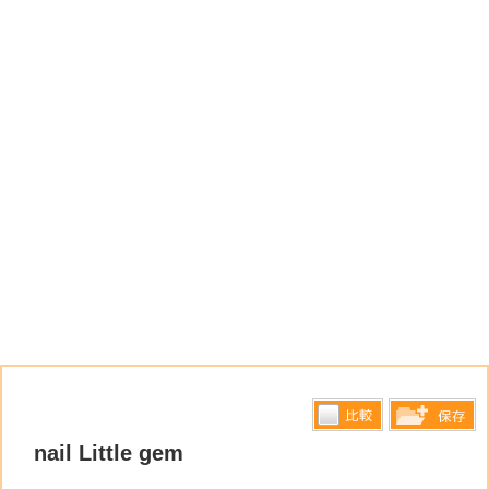
比較す
nail Little gem
保存リス
る
トへ登録