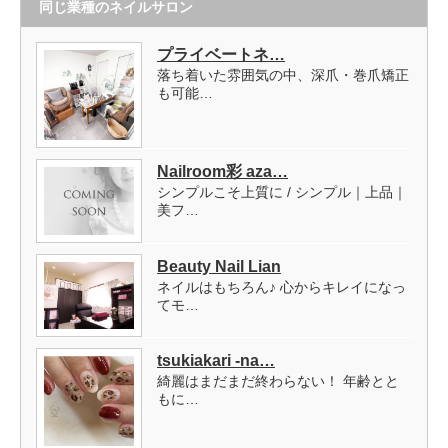
同じ業種のネイルサロン
プライベートネ…
落ち着いた雰囲気の中、深爪・巻爪矯正
も可能…
Nailroom彩 aza…
シンプルこそ上質に / シンプル｜上品｜
美フ…
Beauty Nail Lian
ネイルはもちろん♪ 心からキレイになっ
てモ…
tsukiakari -na…
綺麗はまだまだ終わらない！ 年齢とと
もに…