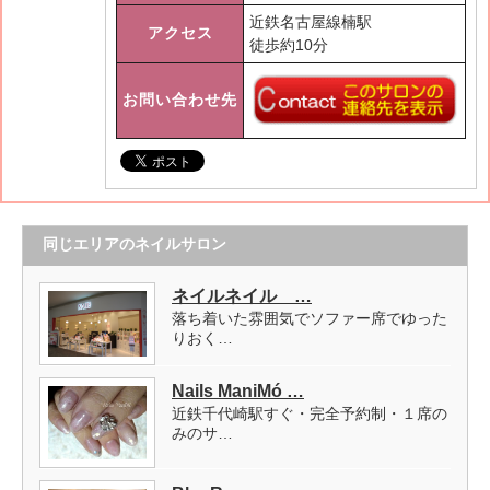
近鉄名古屋線楠駅
アクセス
徒歩約10分
お問い合わせ先
同じエリアのネイルサロン
ネイルネイル …
落ち着いた雰囲気でソファー席でゆった
りおく…
Nails ManiMó …
近鉄千代崎駅すぐ・完全予約制・１席の
みのサ…