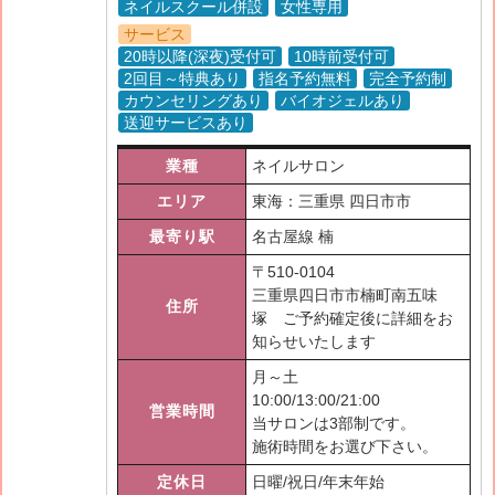
ネイルスクール併設
女性専用
サービス
20時以降(深夜)受付可
10時前受付可
2回目～特典あり
指名予約無料
完全予約制
カウンセリングあり
バイオジェルあり
送迎サービスあり
業種
ネイルサロン
エリア
東海：三重県 四日市市
最寄り駅
名古屋線 楠
〒
510-0104
三重県四日市市楠町南五味
住所
塚 ご予約確定後に詳細をお
知らせいたします
月～土
10:00/13:00/21:00
営業時間
当サロンは3部制です。
施術時間をお選び下さい。
定休日
日曜/祝日/年末年始