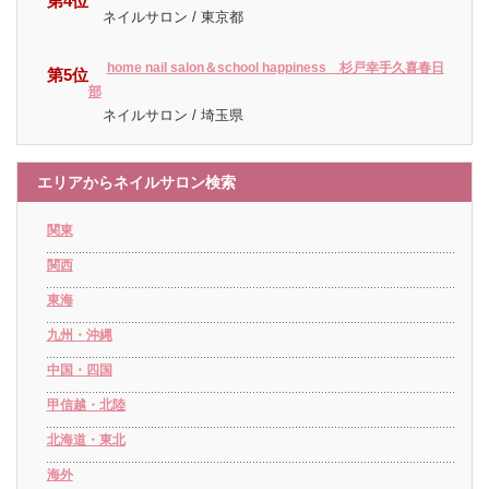
第4位
ネイルサロン / 東京都
home nail salon＆school happiness 杉戸幸手久喜春日
第5位
部
ネイルサロン / 埼玉県
エリアからネイルサロン検索
関東
関西
東海
九州・沖縄
中国・四国
甲信越・北陸
北海道・東北
海外