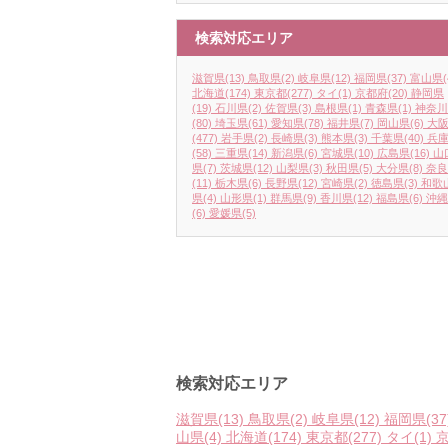
検索対応エリア
滋賀県
(13)
鳥取県
(2)
岐阜県
(12)
福岡県
(37)
富山県
(
北海道
(174)
東京都
(277)
タイ
(1)
京都府
(20)
静岡県
(19)
石川県
(2)
佐賀県
(3)
島根県
(1)
青森県
(1)
神奈川
(80)
埼玉県
(61)
愛知県
(78)
福井県
(7)
岡山県
(6)
大
(477)
岩手県
(2)
長崎県
(3)
熊本県
(3)
千葉県
(40)
兵
(58)
三重県
(14)
新潟県
(6)
宮城県
(10)
広島県
(16)
山
県
(7)
茨城県
(12)
山梨県
(3)
秋田県
(5)
大分県
(8)
奈良
(11)
栃木県
(6)
長野県
(12)
宮崎県
(2)
徳島県
(3)
和歌
県
(4)
山形県
(1)
群馬県
(9)
香川県
(12)
福島県
(6)
沖縄
(6)
愛媛県
(5)
検索対応エリア
滋賀県
(13)
鳥取県
(2)
岐阜県
(12)
福岡県
(37
山県
(4)
北海道
(174)
東京都
(277)
タイ
(1)