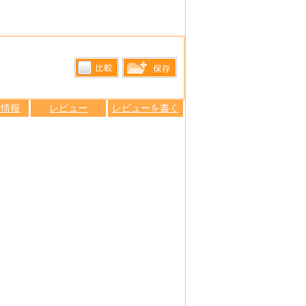
比較す
保存リス
る
ン情報
レビュー
レビューを書く
トへ登録
します