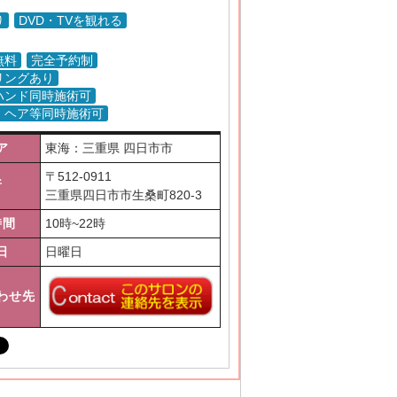
り
DVD・TVを観れる
無料
完全予約制
リングあり
ハンド同時施術可
・ヘア等同時施術可
ア
東海：三重県 四日市市
〒
512-0911
所
三重県四日市市生桑町820-3
時間
10時~22時
日
日曜日
わせ先