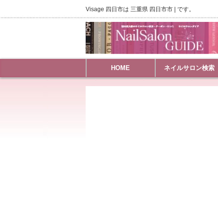
Visage 四日市は 三重県 四日市市 | です。
HOME
ネイルサロン検索