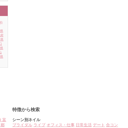
4)
県
阪府
庫県
口
県
山
県
特徴から検索
)
富
シーン別ネイル
京都
ブライダル
ライブ
オフィス・仕事
日常生活
デート
合コン