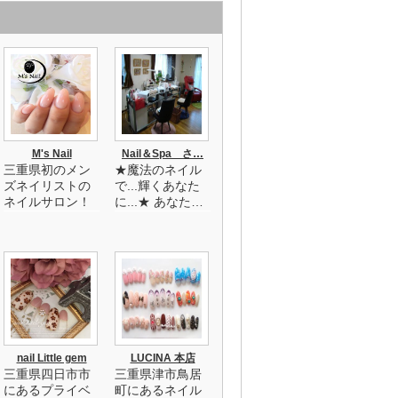
M's Nail
Nail＆Spa さ…
三重県初のメン
★魔法のネイル
ズネイリストの
で...輝くあなた
ネイルサロン！
に...★ あなた…
nail Little gem
LUCINA 本店
三重県四日市市
三重県津市鳥居
にあるプライベ
町にあるネイル