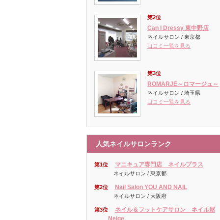
第2位
Can I Dressy 東中野店
ネイルサロン / 東京都
口コミ一覧を見る
第3位
ROMARJE～ロマージュ～
ネイルサロン / 埼玉県
口コミ一覧を見る
人気ネイルサロンランク
マニキュア専門店 ネイルプラス
第1位
ネイルサロン / 東京都
Nail Salon YOU AND NAIL
第2位
ネイルサロン / 大阪府
ネイル＆フットケアサロン ネイル屋
第3位
Neige