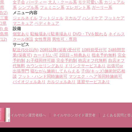
県
女子会
パーティー
大人・クール系
モテ可愛い系
カジュアル
県
系
シンプル系
フェミニン系
エレガント系
ガーリー系
県
(2)
メニュー内容
三重
ジェルネイル
フットジェル
スカルプ
ハンドケア
フットケア
口県
マニキュア
ペディキュア
8)
奈
設備
島県
個室あり
駐輪場あり
駐車場あり
DVD・TVを観れる
ネイルス
(12)
クール併設
女性専用
男性可・専用
サービス
駅近(5分以内)
20時以降(深夜)受付可
10時前受付可
24時間営
業(深夜可)
カード払い可
2回目～特典あり
指名予約無料
完全
予約制
お子様同伴可能
完全予約制
他店オフ代無料
自店オフ
代無料
カウンセリングあり
ドリンクサービスあり
出張可or
出張専門
寝ながら施術してもらえる
子供(キッズ)施術対応相
談
フット・ハンド同時施術可
マツエク・ヘア等同時施術可
バイオジェルあり
カルジェルあり
送迎サービスあり
ネイルサロン運営者様へ
ネイルサロンガイド運営者
よくある質問と答