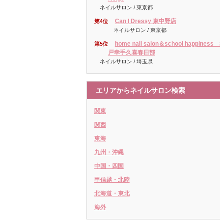
ネイルサロン / 東京都
Can I Dressy 東中野店
第4位
ネイルサロン / 東京都
home nail salon＆school happiness
第5位
戸幸手久喜春日部
ネイルサロン / 埼玉県
エリアからネイルサロン検索
関東
関西
東海
九州・沖縄
中国・四国
甲信越・北陸
北海道・東北
海外