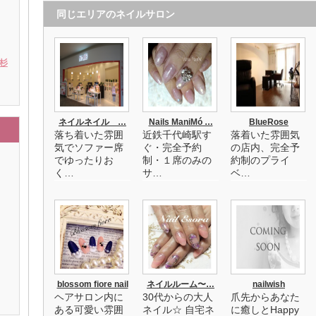
同じエリアのネイルサロン
 杉
ネイルネイル …
Nails ManiMó …
BlueRose
落ち着いた雰囲
近鉄千代崎駅す
落着いた雰囲気
気でソファー席
ぐ・完全予約
の店内、完全予
でゆったりお
制・１席のみの
約制のプライ
く…
サ…
ベ…
blossom fiore nail
ネイルルーム〜…
nailwish
ヘアサロン内に
30代からの大人
爪先からあなた
ある可愛い雰囲
ネイル☆ 自宅ネ
に癒しとHappy