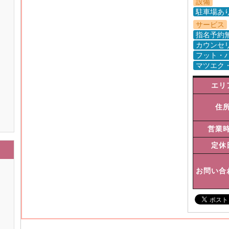
設備
駐車場あ
サービス
指名予約
カウンセ
フット・
マツエク
エリ
住
営業
定休
お問い合