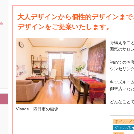
大人デザインから個性的デザインまで
イル
デザインをご提案いたします。
身構えるこ
囲気のサロ
初めてのお
ウンセリン
キッズルー
御来店いた
どんなこと
VIsage 四日市の画像
ネイル メ
ジェルネ