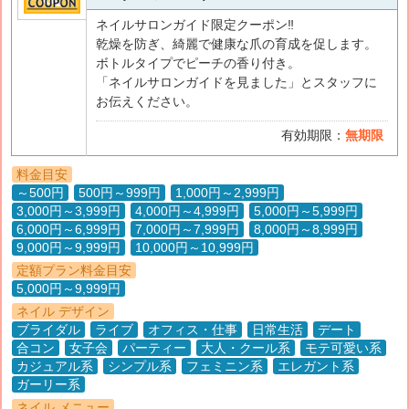
ネイルサロンガイド限定クーポン‼︎
乾燥を防ぎ、綺麗で健康な爪の育成を促します。
ボトルタイプでピーチの香り付き。
「ネイルサロンガイドを見ました」とスタッフに
お伝えください。
有効期限：
無期限
料金目安
～500円
500円～999円
1,000円～2,999円
3,000円～3,999円
4,000円～4,999円
5,000円～5,999円
6,000円～6,999円
7,000円～7,999円
8,000円～8,999円
9,000円～9,999円
10,000円～10,999円
定額プラン料金目安
5,000円～9,999円
ネイル デザイン
ブライダル
ライブ
オフィス・仕事
日常生活
デート
合コン
女子会
パーティー
大人・クール系
モテ可愛い系
カジュアル系
シンプル系
フェミニン系
エレガント系
ガーリー系
ネイル メニュー