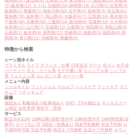
福岡県
(37)
富山県
(4)
北海道
(174)
東京都
(277)
滋賀県
(13)
鳥取県
(2)
岐阜県
(12)
タイ
(1)
京都府
(20)
静岡県
(19)
石川県
(2)
佐賀県
(3)
島根県
(1)
青森県
(1)
神奈川県
(80)
岩手県
(2)
長崎県
(3)
埼玉県
(61)
愛知県
(78)
福井県
(7)
岡山県
(6)
大阪府
(477)
広島県
(16)
熊本県
(3)
千葉県
(40)
兵庫県
(58)
三重県
(14)
新潟県
(6)
宮城県
(10)
大分県
(8)
奈良県
(11)
山口県
(7)
茨城県
(12)
山梨県
(3)
秋田県
(5)
和歌山県
(4)
山形県
(1)
栃木県
(6)
長野県
(12)
宮崎県
(2)
徳島県
(3)
福島県
(6)
群
馬県
(9)
香川県
(12)
沖縄県
(6)
愛媛県
(5)
特徴から検索
シーン別ネイル
ブライダル
ライブ
オフィス・仕事
日常生活
デート
合コン
女子会
パーティー
大人・クール系
モテ可愛い系
カジュアル系
シンプル
系
フェミニン系
エレガント系
ガーリー系
メニュー内容
ジェルネイル
フットジェル
スカルプ
ハンドケア
フットケア
マニ
キュア
ペディキュア
設備
個室あり
駐輪場あり
駐車場あり
DVD・TVを観れる
ネイルスクー
ル併設
女性専用
男性可・専用
サービス
駅近(5分以内)
20時以降(深夜)受付可
10時前受付可
24時間営業(深
夜可)
カード払い可
2回目～特典あり
指名予約無料
完全予約制
お
子様同伴可能
完全予約制
他店オフ代無料
自店オフ代無料
カウン