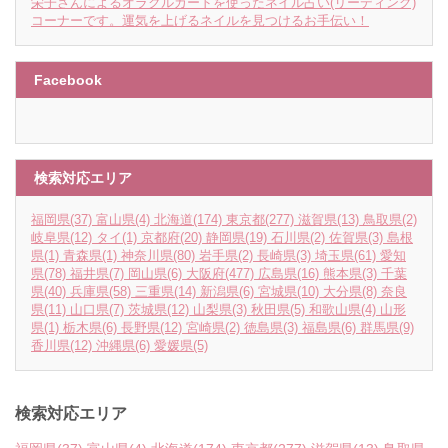
栄子さんによるオラクルカードを使ったネイル占い(リーディング)
コーナーです。運気を上げるネイルを見つけるお手伝い！
Facebook
検索対応エリア
福岡県
(37)
富山県
(4)
北海道
(174)
東京都
(277)
滋賀県
(13)
鳥取県
(2)
岐阜県
(12)
タイ
(1)
京都府
(20)
静岡県
(19)
石川県
(2)
佐賀県
(3)
島根
県
(1)
青森県
(1)
神奈川県
(80)
岩手県
(2)
長崎県
(3)
埼玉県
(61)
愛知
県
(78)
福井県
(7)
岡山県
(6)
大阪府
(477)
広島県
(16)
熊本県
(3)
千葉
県
(40)
兵庫県
(58)
三重県
(14)
新潟県
(6)
宮城県
(10)
大分県
(8)
奈良
県
(11)
山口県
(7)
茨城県
(12)
山梨県
(3)
秋田県
(5)
和歌山県
(4)
山形
県
(1)
栃木県
(6)
長野県
(12)
宮崎県
(2)
徳島県
(3)
福島県
(6)
群馬県
(9)
香川県
(12)
沖縄県
(6)
愛媛県
(5)
検索対応エリア