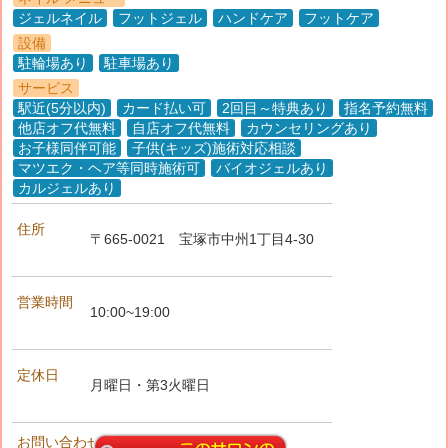
ジェルネイル
フットジェル
ハンドケア
フットケア
設備
駐輪場あり
駐車場あり
サービス
駅近(5分以内)
カード払い可
2回目～特典あり
指名予約無料
他店オフ代無料
自店オフ代無料
カウンセリングあり
お子様同伴可能
子供(キッズ)施術対応相談
マツエク・ヘア等同時施術可
バイオジェルあり
カルジェルあり
住所
〒665-0021
宝塚市中州1丁目4-30
営業時間
10:00~19:00
定休日
月曜日・第3火曜日
お問い合わせ先