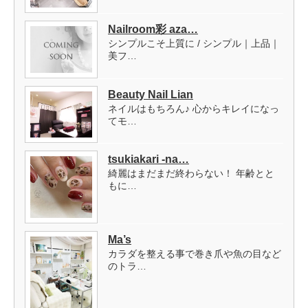
Nailroom彩 aza…
シンプルこそ上質に / シンプル｜上品｜
美フ…
Beauty Nail Lian
ネイルはもちろん♪ 心からキレイになっ
てモ…
tsukiakari -na…
綺麗はまだまだ終わらない！ 年齢とと
もに…
Ma’s
カラダを整える事で巻き爪や魚の目など
のトラ…