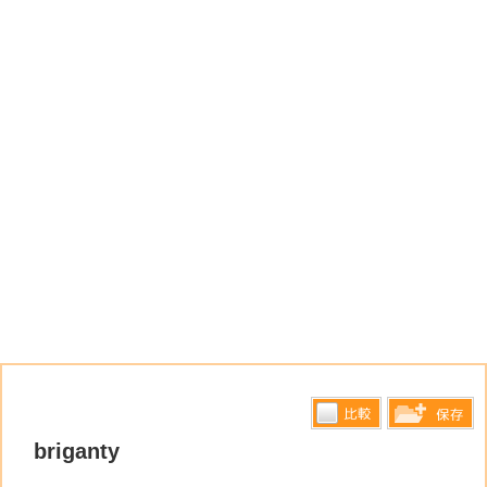
比較す
briganty
保存リス
る
トへ登録