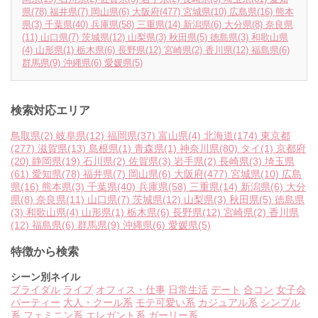
県
(78)
福井県
(7)
岡山県
(6)
大阪府
(477)
宮城県
(10)
広島県
(16)
熊本
県
(3)
千葉県
(40)
兵庫県
(58)
三重県
(14)
新潟県
(6)
大分県
(8)
奈良県
(11)
山口県
(7)
茨城県
(12)
山梨県
(3)
秋田県
(5)
徳島県
(3)
和歌山県
(4)
山形県
(1)
栃木県
(6)
長野県
(12)
宮崎県
(2)
香川県
(12)
福島県
(6)
群馬県
(9)
沖縄県
(6)
愛媛県
(5)
検索対応エリア
鳥取県
(2)
岐阜県
(12)
福岡県
(37)
富山県
(4)
北海道
(174)
東京都
(277)
滋賀県
(13)
島根県
(1)
青森県
(1)
神奈川県
(80)
タイ
(1)
京都府
(20)
静岡県
(19)
石川県
(2)
佐賀県
(3)
岩手県
(2)
長崎県
(3)
埼玉県
(61)
愛知県
(78)
福井県
(7)
岡山県
(6)
大阪府
(477)
宮城県
(10)
広島
県
(16)
熊本県
(3)
千葉県
(40)
兵庫県
(58)
三重県
(14)
新潟県
(6)
大分
県
(8)
奈良県
(11)
山口県
(7)
茨城県
(12)
山梨県
(3)
秋田県
(5)
徳島県
(3)
和歌山県
(4)
山形県
(1)
栃木県
(6)
長野県
(12)
宮崎県
(2)
香川県
(12)
福島県
(6)
群馬県
(9)
沖縄県
(6)
愛媛県
(5)
特徴から検索
シーン別ネイル
ブライダル
ライブ
オフィス・仕事
日常生活
デート
合コン
女子会
パーティー
大人・クール系
モテ可愛い系
カジュアル系
シンプル
系
フェミニン系
エレガント系
ガーリー系