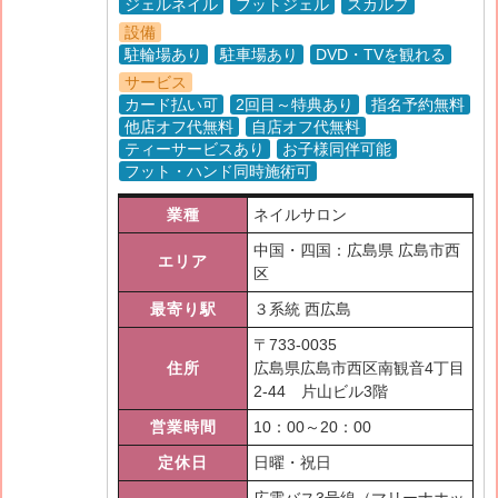
ジェルネイル
フットジェル
スカルプ
設備
駐輪場あり
駐車場あり
DVD・TVを観れる
サービス
カード払い可
2回目～特典あり
指名予約無料
他店オフ代無料
自店オフ代無料
ティーサービスあり
お子様同伴可能
フット・ハンド同時施術可
業種
ネイルサロン
中国・四国：広島県 広島市西
エリア
区
最寄り駅
３系統 西広島
〒
733-0035
住所
広島県広島市西区南観音4丁目
2-44 片山ビル3階
営業時間
10：00～20：00
定休日
日曜・祝日
広電バス3号線（マリーナホッ