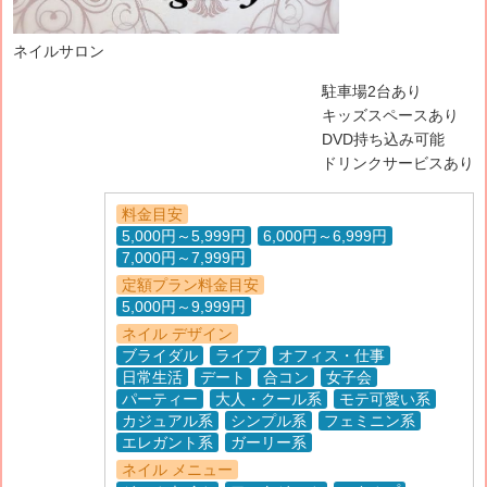
ネイルサロン
駐車場2台あり
キッズスペースあり
DVD持ち込み可能
ドリンクサービスあり
料金目安
5,000円～5,999円
6,000円～6,999円
7,000円～7,999円
定額プラン料金目安
5,000円～9,999円
ネイル デザイン
ブライダル
ライブ
オフィス・仕事
日常生活
デート
合コン
女子会
パーティー
大人・クール系
モテ可愛い系
カジュアル系
シンプル系
フェミニン系
エレガント系
ガーリー系
ネイル メニュー