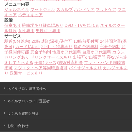
メニュー内容
ジェルネイル
フットジェル
スカルプ
ハンドケア
フットケア
マニ
キュア
ペディキュア
設備
個室あり
駐輪場あり
駐車場あり
DVD・TVを観れる
ネイルスクー
ル併設
女性専用
男性可・専用
サービス
駅近(5分以内)
20時以降(深夜)受付可
10時前受付可
24時間営業(深
夜可)
カード払い可
2回目～特典あり
指名予約無料
完全予約制
お
子様同伴可能
完全予約制
他店オフ代無料
自店オフ代無料
カウン
セリングあり
ドリンクサービスあり
出張可or出張専門
寝ながら施
術してもらえる
子供(キッズ)施術対応相談
フット・ハンド同時施
術可
マツエク・ヘア等同時施術可
バイオジェルあり
カルジェルあ
り
送迎サービスあり
ネイルサロン運営者様へ
ネイルサロンガイド運営者
よくある質問と答え
お問い合わせ