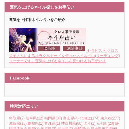
運気を上げるネイル探しをお手伝い
運気を上げるネイル占いをご紹介
セラピスト クロス
栄子さんによるオラクルカードを使ったネイル占い(リーディング)
コーナーです。運気を上げるネイルを見つけるお手伝い！
Facebook
検索対応エリア
鳥取県
(2)
岐阜県
(12)
福岡県
(37)
富山県
(4)
北海道
(174)
東京都
(277)
滋賀県
(13)
島根県
(1)
青森県
(1)
神奈川県
(80)
タイ
(1)
京都府
(20)
静
岡県
(19)
石川県
(2)
佐賀県
(3)
岩手県
(2)
長崎県
(3)
埼玉県
(61)
愛知