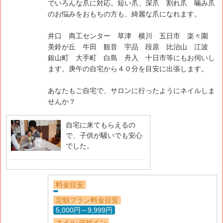
でいろんな爪に対応。短い爪、深爪 割れ爪 噛み爪
のお悩みをおもちの方も、綺麗な爪になれます。
井口 商工センター 草津 横川 五日市 楽々園
美鈴が丘 牛田 観音 宇品 段原 比治山 江波
銀山町 大手町 白島 舟入 十日市等にもお伺いし
ます。庚午の自宅から４０分を目安に出張します。
あなたもご自宅で、サロンに行ったようにネイルしま
せんか？
自宅に来てもらえるの
で、子供が騒いでも安心
でした。
料金目安
定額プラン料金目安
5,000円～9,999円
ネイル デザイン