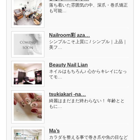
落ち着いた雰囲気の中、深爪・巻爪矯正
も可能…
Nailroom彩 aza…
シンプルこそ上質に / シンプル｜上品｜
美フ…
Beauty Nail Lian
ネイルはもちろん♪ 心からキレイになっ
てモ…
tsukiakari -na…
綺麗はまだまだ終わらない！ 年齢とと
もに…
Ma’s
カラダを整える事で巻き爪や魚の目など