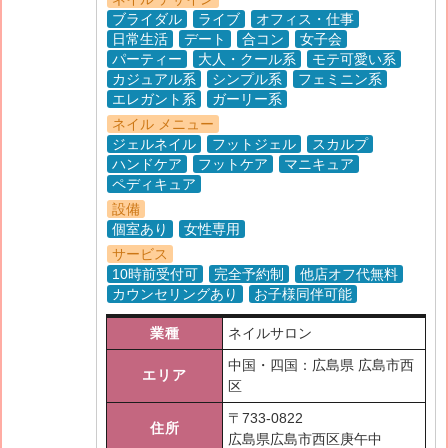
ブライダル
ライブ
オフィス・仕事
日常生活
デート
合コン
女子会
パーティー
大人・クール系
モテ可愛い系
カジュアル系
シンプル系
フェミニン系
エレガント系
ガーリー系
ネイル メニュー
ジェルネイル
フットジェル
スカルプ
ハンドケア
フットケア
マニキュア
ペディキュア
設備
個室あり
女性専用
サービス
10時前受付可
完全予約制
他店オフ代無料
カウンセリングあり
お子様同伴可能
業種
ネイルサロン
中国・四国：広島県 広島市西
エリア
区
〒
733-0822
住所
広島県広島市西区庚午中