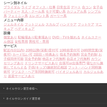
シーン別ネイル
ブライダル
ライブ
オフィス・仕事
日常生活
デート
合コン
女子会
パーティー
大人・クール系
モテ可愛い系
カジュアル系
シンプル
系
フェミニン系
エレガント系
ガーリー系
メニュー内容
ジェルネイル
フットジェル
スカルプ
ハンドケア
フットケア
マニ
キュア
ペディキュア
設備
個室あり
駐輪場あり
駐車場あり
DVD・TVを観れる
ネイルスクー
ル併設
女性専用
男性可・専用
サービス
駅近(5分以内)
20時以降(深夜)受付可
10時前受付可
24時間営業(深
夜可)
カード払い可
2回目～特典あり
指名予約無料
完全予約制
お
子様同伴可能
完全予約制
他店オフ代無料
自店オフ代無料
カウン
セリングあり
ドリンクサービスあり
出張可or出張専門
寝ながら施
術してもらえる
子供(キッズ)施術対応相談
フット・ハンド同時施
術可
マツエク・ヘア等同時施術可
バイオジェルあり
カルジェルあ
り
送迎サービスあり
ネイルサロン運営者様へ
ネイルサロンガイド運営者