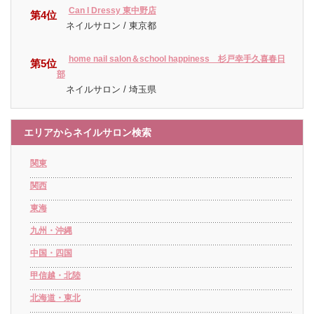
Can I Dressy 東中野店
第4位
ネイルサロン / 東京都
home nail salon＆school happiness 杉戸幸手久喜春日
第5位
部
ネイルサロン / 埼玉県
エリアからネイルサロン検索
関東
関西
東海
九州・沖縄
中国・四国
甲信越・北陸
北海道・東北