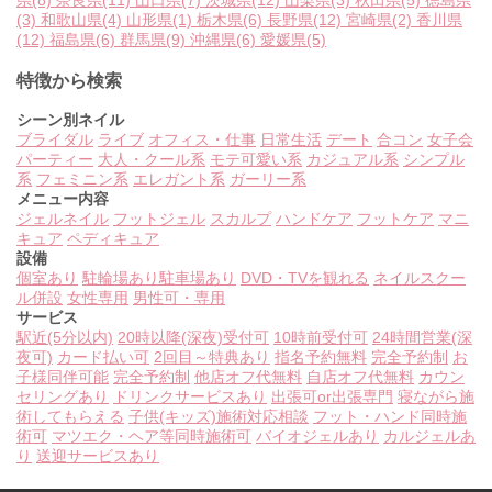
県
(8)
奈良県
(11)
山口県
(7)
茨城県
(12)
山梨県
(3)
秋田県
(5)
徳島県
(3)
和歌山県
(4)
山形県
(1)
栃木県
(6)
長野県
(12)
宮崎県
(2)
香川県
(12)
福島県
(6)
群馬県
(9)
沖縄県
(6)
愛媛県
(5)
特徴から検索
シーン別ネイル
ブライダル
ライブ
オフィス・仕事
日常生活
デート
合コン
女子会
パーティー
大人・クール系
モテ可愛い系
カジュアル系
シンプル
系
フェミニン系
エレガント系
ガーリー系
メニュー内容
ジェルネイル
フットジェル
スカルプ
ハンドケア
フットケア
マニ
キュア
ペディキュア
設備
個室あり
駐輪場あり
駐車場あり
DVD・TVを観れる
ネイルスクー
ル併設
女性専用
男性可・専用
サービス
駅近(5分以内)
20時以降(深夜)受付可
10時前受付可
24時間営業(深
夜可)
カード払い可
2回目～特典あり
指名予約無料
完全予約制
お
子様同伴可能
完全予約制
他店オフ代無料
自店オフ代無料
カウン
セリングあり
ドリンクサービスあり
出張可or出張専門
寝ながら施
術してもらえる
子供(キッズ)施術対応相談
フット・ハンド同時施
術可
マツエク・ヘア等同時施術可
バイオジェルあり
カルジェルあ
り
送迎サービスあり