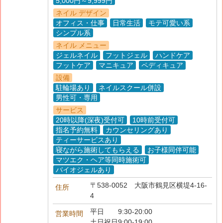
5,000円～9,999円
ネイル デザイン
オフィス・仕事
日常生活
モテ可愛い系
シンプル系
ネイル メニュー
ジェルネイル
フットジェル
ハンドケア
フットケア
マニキュア
ペディキュア
設備
駐輪場あり
ネイルスクール併設
男性可・専用
サービス
20時以降(深夜)受付可
10時前受付可
指名予約無料
カウンセリングあり
ティーサービスあり
寝ながら施術してもらえる
お子様同伴可能
マツエク・ヘア等同時施術可
バイオジェルあり
〒538-0052
大阪市鶴見区横堤4-16-
住所
4
平日 9:30-20:00
営業時間
土日祝日9:00-19:00