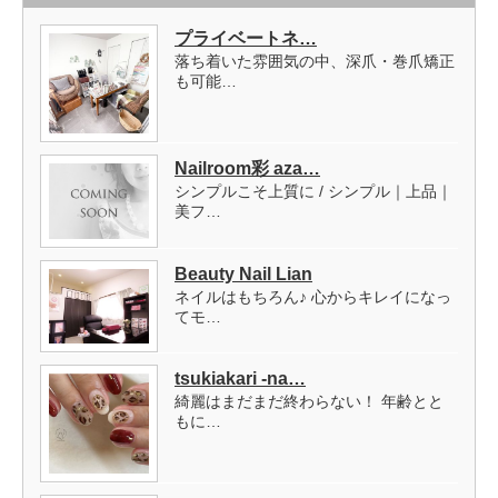
プライベートネ…
落ち着いた雰囲気の中、深爪・巻爪矯正
も可能…
Nailroom彩 aza…
シンプルこそ上質に / シンプル｜上品｜
美フ…
Beauty Nail Lian
ネイルはもちろん♪ 心からキレイになっ
てモ…
tsukiakari -na…
綺麗はまだまだ終わらない！ 年齢とと
もに…