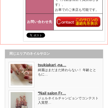
す）、
お車でのご来店も可能です。
お問い合わせ先
同じエリアのネイルサロン
tsukiakari -na…
綺麗はまだまだ終わらない！ 年齢とと
もに…
*Nail salon Fr…
ジェルネイルチャンピョンでコンテスト
入賞歴…