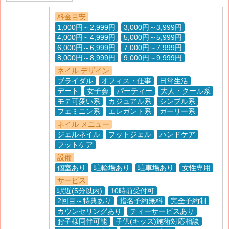
料金目安
1,000円～2,999円
3,000円～3,999円
4,000円～4,999円
5,000円～5,999円
6,000円～6,999円
7,000円～7,999円
8,000円～8,999円
9,000円～9,999円
ネイル デザイン
ブライダル
オフィス・仕事
日常生活
デート
女子会
パーティー
大人・クール系
モテ可愛い系
カジュアル系
シンプル系
フェミニン系
エレガント系
ガーリー系
ネイル メニュー
ジェルネイル
フットジェル
ハンドケア
フットケア
設備
個室あり
駐輪場あり
駐車場あり
女性専用
サービス
駅近(5分以内)
10時前受付可
2回目～特典あり
指名予約無料
完全予約制
カウンセリングあり
ティーサービスあり
お子様同伴可能
子供(キッズ)施術対応相談