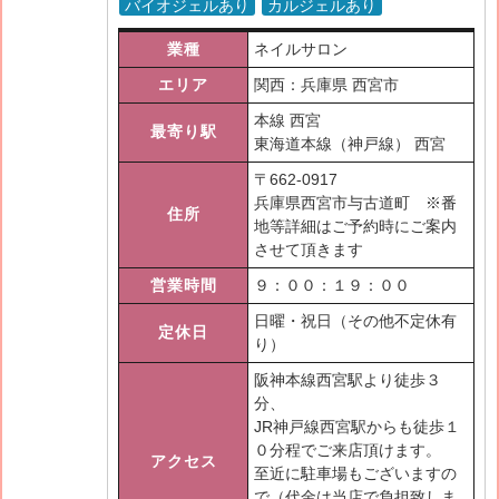
バイオジェルあり
カルジェルあり
業種
ネイルサロン
エリア
関西：兵庫県 西宮市
本線 西宮
最寄り駅
東海道本線（神戸線） 西宮
〒
662-0917
兵庫県西宮市与古道町 ※番
住所
地等詳細はご予約時にご案内
させて頂きます
営業時間
９：００：１９：００
日曜・祝日（その他不定休有
定休日
り）
阪神本線西宮駅より徒歩３
分、
JR神戸線西宮駅からも徒歩１
０分程でご来店頂けます。
アクセス
至近に駐車場もございますの
で（代金は当店で負担致しま