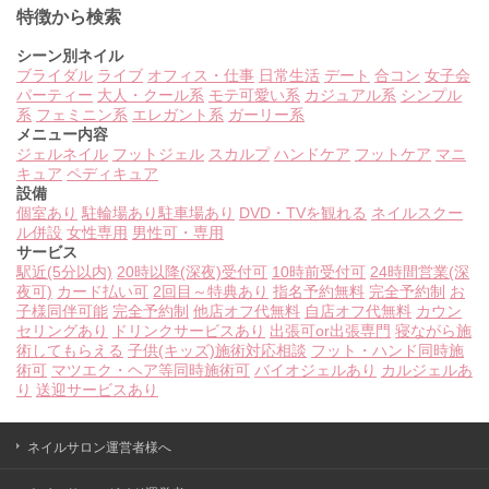
特徴から検索
シーン別ネイル
ブライダル
ライブ
オフィス・仕事
日常生活
デート
合コン
女子会
パーティー
大人・クール系
モテ可愛い系
カジュアル系
シンプル
系
フェミニン系
エレガント系
ガーリー系
メニュー内容
ジェルネイル
フットジェル
スカルプ
ハンドケア
フットケア
マニ
キュア
ペディキュア
設備
個室あり
駐輪場あり
駐車場あり
DVD・TVを観れる
ネイルスクー
ル併設
女性専用
男性可・専用
サービス
駅近(5分以内)
20時以降(深夜)受付可
10時前受付可
24時間営業(深
夜可)
カード払い可
2回目～特典あり
指名予約無料
完全予約制
お
子様同伴可能
完全予約制
他店オフ代無料
自店オフ代無料
カウン
セリングあり
ドリンクサービスあり
出張可or出張専門
寝ながら施
術してもらえる
子供(キッズ)施術対応相談
フット・ハンド同時施
術可
マツエク・ヘア等同時施術可
バイオジェルあり
カルジェルあ
り
送迎サービスあり
ネイルサロン運営者様へ