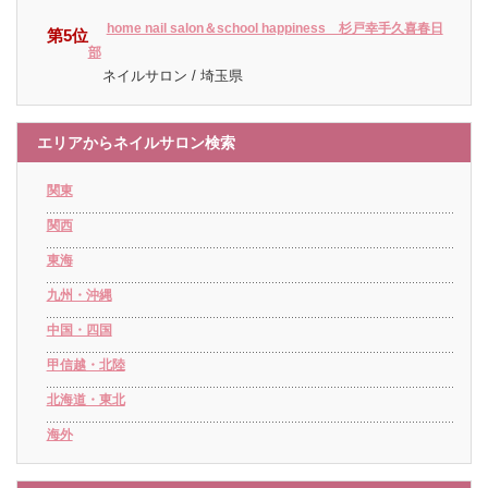
home nail salon＆school happiness 杉戸幸手久喜春日
第5位
部
ネイルサロン / 埼玉県
エリアからネイルサロン検索
関東
関西
東海
九州・沖縄
中国・四国
甲信越・北陸
北海道・東北
海外