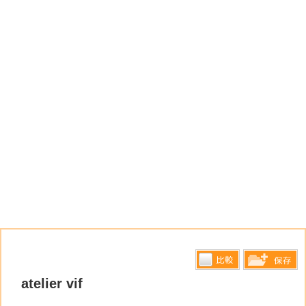
比較す
atelier vif
保存リス
る
トへ登録