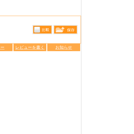
比較す
保存リス
る
ュー
レビューを書く
お知らせ
トへ登録
します