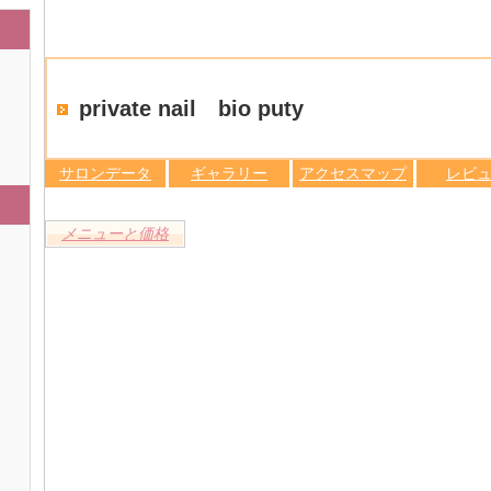
private nail bio puty
サロンデータ
ギャラリー
アクセスマップ
レビ
メニューと価格