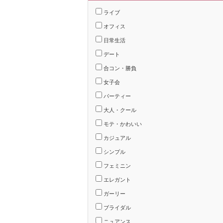
ライブ
オフィス
日常生活
デート
合コン・勝負
女子会
パーティー
大人・クール
モテ・かわいい
カジュアル
シンプル
フェミニン
エレガント
ガーリー
ブライダル
ニュアンス