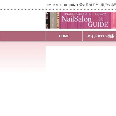
private nail bio putyは 愛知県 瀬戸市 |
HOME
ネイルサロン検索