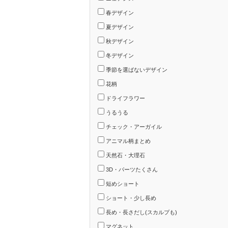
春デザイン
夏デザイン
秋デザイン
冬デザイン
季節を選ばないデザイン
花柄
ドライフラワー
うるうる
チェック・アーガイル
アニマル柄まとめ
天然石・大理石
3D・パーツたくさん
短めショート
ショート・少し長め
長め・長さだし(スカルプも)
マグネット