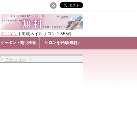
ログイン
|
掲載ネイルサロン:1,555件
クーポン・割引検索
サロンを登録(無料)
ギャラリー