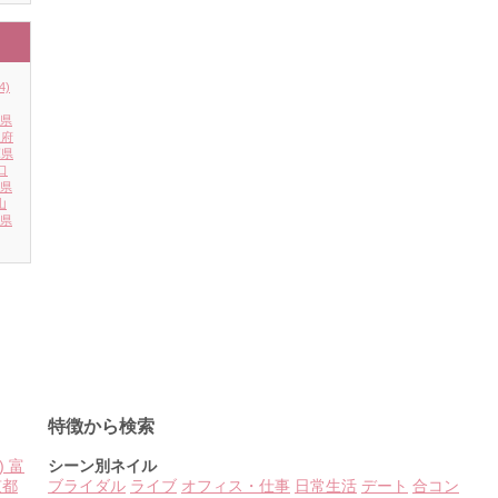
4)
県
阪府
庫県
口
県
山
県
特徴から検索
)
富
シーン別ネイル
京都
ブライダル
ライブ
オフィス・仕事
日常生活
デート
合コン