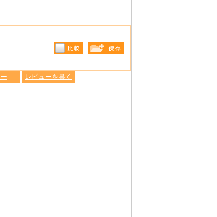
比較す
保存リス
る
ュー
レビューを書く
トへ登録
します