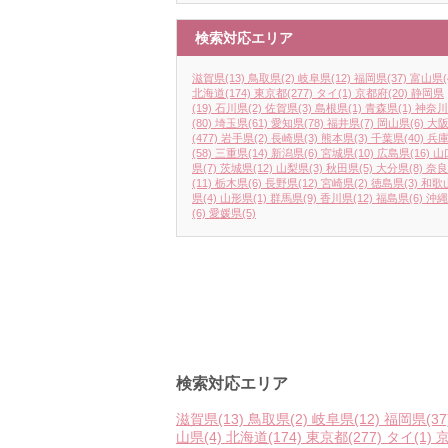
検索対応エリア
滋賀県
(13)
鳥取県
(2)
岐阜県
(12)
福岡県
(37)
富山県
(
北海道
(174)
東京都
(277)
タイ
(1)
京都府
(20)
静岡県
(19)
石川県
(2)
佐賀県
(3)
島根県
(1)
青森県
(1)
神奈川
(80)
埼玉県
(61)
愛知県
(78)
福井県
(7)
岡山県
(6)
大
(477)
岩手県
(2)
長崎県
(3)
熊本県
(3)
千葉県
(40)
兵
(58)
三重県
(14)
新潟県
(6)
宮城県
(10)
広島県
(16)
山
県
(7)
茨城県
(12)
山梨県
(3)
秋田県
(5)
大分県
(8)
奈良
(11)
栃木県
(6)
長野県
(12)
宮崎県
(2)
徳島県
(3)
和歌
県
(4)
山形県
(1)
群馬県
(9)
香川県
(12)
福島県
(6)
沖縄
(6)
愛媛県
(5)
検索対応エリア
滋賀県
(13)
鳥取県
(2)
岐阜県
(12)
福岡県
(37
山県
(4)
北海道
(174)
東京都
(277)
タイ
(1)