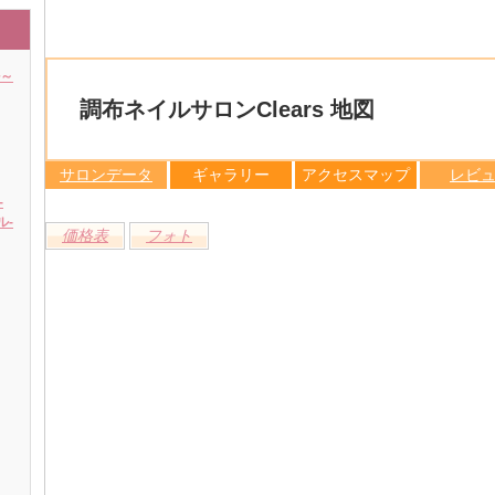
ル～
調布ネイルサロンClears 地図
サロンデータ
ギャラリー
アクセスマップ
レビ
-
ル-
価格表
フォト