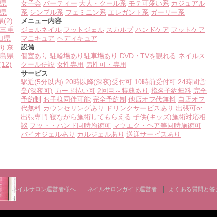
県
女子会
パーティー
大人・クール系
モテ可愛い系
カジュアル
県
系
シンプル系
フェミニン系
エレガント系
ガーリー系
県
(2)
メニュー内容
三重
ジェルネイル
フットジェル
スカルプ
ハンドケア
フットケア
口県
マニキュア
ペディキュア
8)
奈
設備
島県
個室あり
駐輪場あり
駐車場あり
DVD・TVを観れる
ネイルス
(12)
クール併設
女性専用
男性可・専用
サービス
駅近(5分以内)
20時以降(深夜)受付可
10時前受付可
24時間営
業(深夜可)
カード払い可
2回目～特典あり
指名予約無料
完全
予約制
お子様同伴可能
完全予約制
他店オフ代無料
自店オフ
代無料
カウンセリングあり
ドリンクサービスあり
出張可or
出張専門
寝ながら施術してもらえる
子供(キッズ)施術対応相
談
フット・ハンド同時施術可
マツエク・ヘア等同時施術可
バイオジェルあり
カルジェルあり
送迎サービスあり
ネイルサロン運営者様へ
ネイルサロンガイド運営者
よくある質問と答