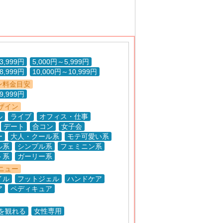
3,999円
5,000円～5,999円
8,999円
10,000円～10,999円
ン料金目安
9,999円
ザイン
ル
ライブ
オフィス・仕事
デート
合コン
女子会
ー
大人・クール系
モテ可愛い系
ル系
シンプル系
フェミニン系
ト系
ガーリー系
ニュー
イル
フットジェル
ハンドケア
ア
ペディキュア
Vを観れる
女性専用