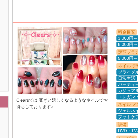
料金目安
3,000円～
8,000円～
定額プラ
5,000円～
ネイル デ
ブライダ
日常生活
パーティ
カジュア
エレガン
Clearsでは 寛ぎと嬉しくなるようなネイルでお
ネイル メ
待ちしております♪
ジェルネ
フットケ
設備
DVD・T