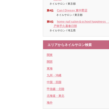
ネイルサロン / 東京都
Can I Dressy 東中野店
第4位
ネイルサロン / 東京都
home nail salon＆school happiness
第5位
戸幸手久喜春日部
ネイルサロン / 埼玉県
エリアからネイルサロン検索
関東
関西
東海
九州・沖縄
中国・四国
甲信越・北陸
北海道・東北
海外