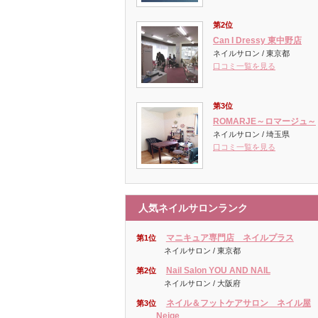
第2位
Can I Dressy 東中野店
ネイルサロン / 東京都
口コミ一覧を見る
第3位
ROMARJE～ロマージュ～
ネイルサロン / 埼玉県
口コミ一覧を見る
人気ネイルサロンランク
マニキュア専門店 ネイルプラス
第1位
ネイルサロン / 東京都
Nail Salon YOU AND NAIL
第2位
ネイルサロン / 大阪府
ネイル＆フットケアサロン ネイル屋
第3位
Neige