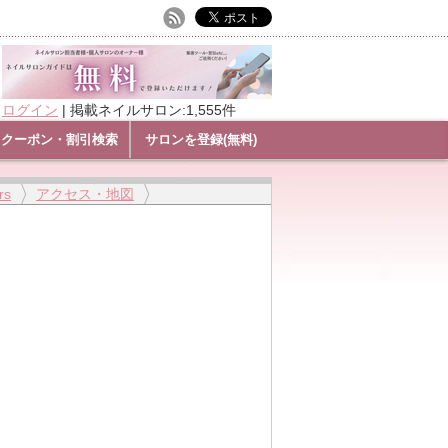
ログイン
|
掲載ネイルサロン:1,555件
クーポン・割引検索
サロンを登録(無料)
rs
アクセス・地図