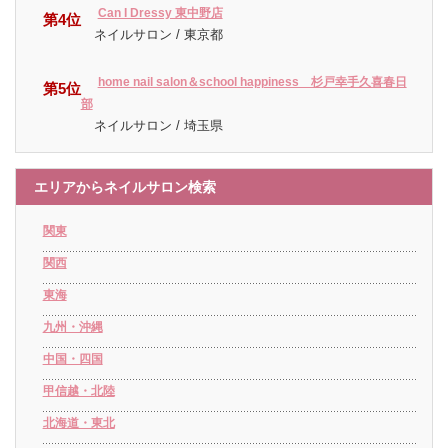
Can I Dressy 東中野店
第4位
ネイルサロン / 東京都
home nail salon＆school happiness 杉戸幸手久喜春日
第5位
部
ネイルサロン / 埼玉県
エリアからネイルサロン検索
関東
関西
東海
九州・沖縄
中国・四国
甲信越・北陸
北海道・東北