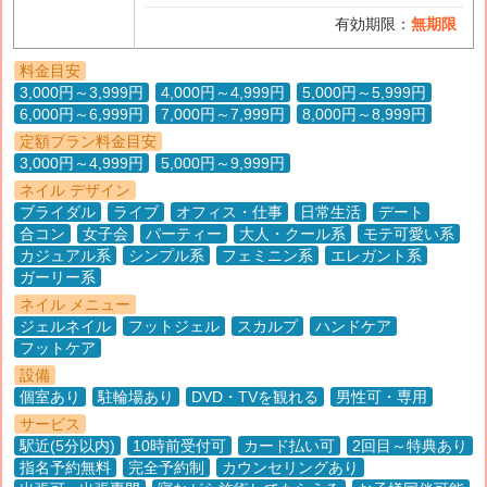
有効期限：
無期限
料金目安
3,000円～3,999円
4,000円～4,999円
5,000円～5,999円
6,000円～6,999円
7,000円～7,999円
8,000円～8,999円
定額プラン料金目安
3,000円～4,999円
5,000円～9,999円
ネイル デザイン
ブライダル
ライブ
オフィス・仕事
日常生活
デート
合コン
女子会
パーティー
大人・クール系
モテ可愛い系
カジュアル系
シンプル系
フェミニン系
エレガント系
ガーリー系
ネイル メニュー
ジェルネイル
フットジェル
スカルプ
ハンドケア
フットケア
設備
個室あり
駐輪場あり
DVD・TVを観れる
男性可・専用
サービス
駅近(5分以内)
10時前受付可
カード払い可
2回目～特典あり
指名予約無料
完全予約制
カウンセリングあり