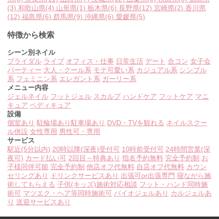
(3)
和歌山県
(4)
山形県
(1)
栃木県
(6)
長野県
(12)
宮崎県
(2)
香川県
(12)
福島県
(6)
群馬県
(9)
沖縄県
(6)
愛媛県
(5)
特徴から検索
シーン別ネイル
ブライダル
ライブ
オフィス・仕事
日常生活
デート
合コン
女子会
パーティー
大人・クール系
モテ可愛い系
カジュアル系
シンプル
系
フェミニン系
エレガント系
ガーリー系
メニュー内容
ジェルネイル
フットジェル
スカルプ
ハンドケア
フットケア
マニ
キュア
ペディキュア
設備
個室あり
駐輪場あり
駐車場あり
DVD・TVを観れる
ネイルスクー
ル併設
女性専用
男性可・専用
サービス
駅近(5分以内)
20時以降(深夜)受付可
10時前受付可
24時間営業(深
夜可)
カード払い可
2回目～特典あり
指名予約無料
完全予約制
お
子様同伴可能
完全予約制
他店オフ代無料
自店オフ代無料
カウン
セリングあり
ドリンクサービスあり
出張可or出張専門
寝ながら施
術してもらえる
子供(キッズ)施術対応相談
フット・ハンド同時施
術可
マツエク・ヘア等同時施術可
バイオジェルあり
カルジェルあ
り
送迎サービスあり