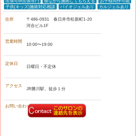
出張可or出張専門
寝ながら施術してもらえる
お子様同伴可能
子供(キッズ)施術対応相談
バイオジェルあり
カルジェルあり
住所
〒486-0931
春日井市松新町1-20
河合ビル1F
営業時間
10:00〜19:00
定休日
日曜日・不定休
アクセス
JR勝川駅、徒歩１分
お問い合わせ先