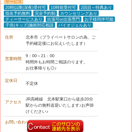
サービス
20時以降(深夜)受付可
10時前受付可
2回目～特典あり
指名予約無料
完全予約制
カウンセリングあり
ティーサービスあり
出張可or出張専門
お子様同伴可能
子供(キッズ)施術対応相談
バイオジェルあり
住所
北本市（プライベートサロンの為、ご
予約確定後にお伝えいたします）
9：00～21：00
営業時間
時間外もお時間ご相談のります。
お仕事帰りも◎♪
定休日
不定休
JR高崎線 北本駅東口から徒歩20分
アクセス
駅からの無料送迎いたします♪お声掛
けください♪
お問い合わせ先