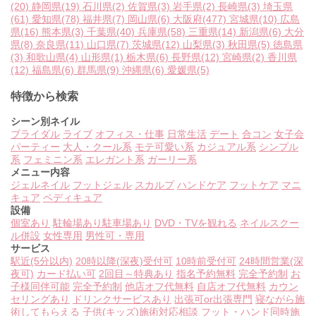
(20)
静岡県
(19)
石川県
(2)
佐賀県
(3)
岩手県
(2)
長崎県
(3)
埼玉県
(61)
愛知県
(78)
福井県
(7)
岡山県
(6)
大阪府
(477)
宮城県
(10)
広島
県
(16)
熊本県
(3)
千葉県
(40)
兵庫県
(58)
三重県
(14)
新潟県
(6)
大分
県
(8)
奈良県
(11)
山口県
(7)
茨城県
(12)
山梨県
(3)
秋田県
(5)
徳島県
(3)
和歌山県
(4)
山形県
(1)
栃木県
(6)
長野県
(12)
宮崎県
(2)
香川県
(12)
福島県
(6)
群馬県
(9)
沖縄県
(6)
愛媛県
(5)
特徴から検索
シーン別ネイル
ブライダル
ライブ
オフィス・仕事
日常生活
デート
合コン
女子会
パーティー
大人・クール系
モテ可愛い系
カジュアル系
シンプル
系
フェミニン系
エレガント系
ガーリー系
メニュー内容
ジェルネイル
フットジェル
スカルプ
ハンドケア
フットケア
マニ
キュア
ペディキュア
設備
個室あり
駐輪場あり
駐車場あり
DVD・TVを観れる
ネイルスクー
ル併設
女性専用
男性可・専用
サービス
駅近(5分以内)
20時以降(深夜)受付可
10時前受付可
24時間営業(深
夜可)
カード払い可
2回目～特典あり
指名予約無料
完全予約制
お
子様同伴可能
完全予約制
他店オフ代無料
自店オフ代無料
カウン
セリングあり
ドリンクサービスあり
出張可or出張専門
寝ながら施
術してもらえる
子供(キッズ)施術対応相談
フット・ハンド同時施