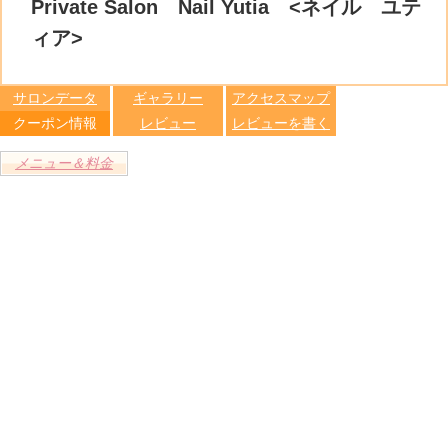
比較す
Private Salon Nail Yutia <ネイル ユテ
保存リス
る
トへ登録
ィア>
します
サロンデータ
ギャラリー
アクセスマップ
クーポン情報
レビュー
レビューを書く
メニュー＆料金