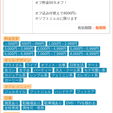
オフ料金50％オフ！
オフ込み付替えで4500円♪
※ソフトジェルに限ります
有効期限：
無期限
料金目安
～500円
500円～999円
1,000円～2,999円
3,000円～3,999円
4,000円～4,999円
5,000円～5,999円
6,000円～6,999円
7,000円～7,999円
8,000円～8,999円
ネイル デザイン
ブライダル
ライブ
オフィス・仕事
日常生活
デート
合コン
女子会
パーティー
大人・クール系
モテ可愛い系
カジュアル系
シンプル系
フェミニン系
エレガント系
ガーリー系
ネイル メニュー
ジェルネイル
フットジェル
ハンドケア
フットケア
設備
個室あり
駐輪場あり
駐車場あり
DVD・TVを観れる
女性専用
男性可・専用