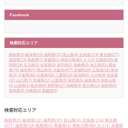
Facebook
検索対応エリア
鳥取県
(2)
岐阜県
(12)
福岡県
(37)
富山県
(4)
北海道
(174)
東京都
(277)
滋賀県
(13)
島根県
(1)
青森県
(1)
神奈川県
(80)
タイ
(1)
京都府
(20)
静
岡県
(19)
石川県
(2)
佐賀県
(3)
岩手県
(2)
長崎県
(3)
埼玉県
(61)
愛知
県
(78)
福井県
(7)
岡山県
(6)
大阪府
(477)
宮城県
(10)
広島県
(16)
熊本
県
(3)
千葉県
(40)
兵庫県
(58)
三重県
(14)
新潟県
(6)
大分県
(8)
奈良県
(11)
山口県
(7)
茨城県
(12)
山梨県
(3)
秋田県
(5)
徳島県
(3)
和歌山県
(4)
山形県
(1)
栃木県
(6)
長野県
(12)
宮崎県
(2)
香川県
(12)
福島県
(6)
群馬県
(9)
沖縄県
(6)
愛媛県
(5)
検索対応エリア
鳥取県
(2)
岐阜県
(12)
福岡県
(37)
富山県
(4)
北海道
(174)
東京都
(277)
滋賀県
(13)
島根県
(1)
青森県
(1)
神奈川県
(80)
タイ
(1)
京都府