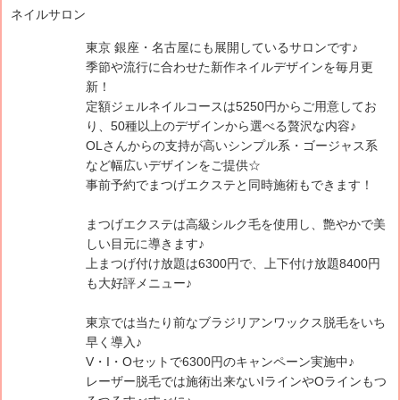
ネイルサロン
東京 銀座・名古屋にも展開しているサロンです♪
季節や流行に合わせた新作ネイルデザインを毎月更
新！
定額ジェルネイルコースは5250円からご用意してお
り、50種以上のデザインから選べる贅沢な内容♪
OLさんからの支持が高いシンプル系・ゴージャス系
など幅広いデザインをご提供☆
事前予約でまつげエクステと同時施術もできます！
まつげエクステは高級シルク毛を使用し、艶やかで美
しい目元に導きます♪
上まつげ付け放題は6300円で、上下付け放題8400円
も大好評メニュー♪
東京では当たり前なブラジリアンワックス脱毛をいち
早く導入♪
V・I・Oセットで6300円のキャンペーン実施中♪
レーザー脱毛では施術出来ないIラインやOラインもつ