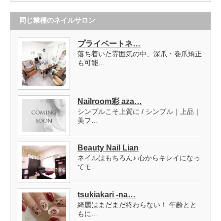
同じ業種のネイルサロン
プライベートネ…
落ち着いた雰囲気の中、深爪・巻爪矯正
も可能…
Nailroom彩 aza…
シンプルこそ上質に / シンプル｜上品｜
美フ…
Beauty Nail Lian
ネイルはもちろん♪ 心からキレイになっ
てモ…
tsukiakari -na…
綺麗はまだまだ終わらない！ 年齢とと
もに…