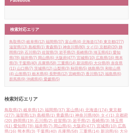
Facebook
検索対応エリア
鳥取県
(2)
岐阜県
(12)
福岡県
(37)
富山県
(4)
北海道
(174)
東京都
(277)
滋賀県
(13)
島根県
(1)
青森県
(1)
神奈川県
(80)
タイ
(1)
京都府
(20)
静
岡県
(19)
石川県
(2)
佐賀県
(3)
岩手県
(2)
長崎県
(3)
埼玉県
(61)
愛知
県
(78)
福井県
(7)
岡山県
(6)
大阪府
(477)
宮城県
(10)
広島県
(16)
熊本
県
(3)
千葉県
(40)
兵庫県
(58)
三重県
(14)
新潟県
(6)
大分県
(8)
奈良県
(11)
山口県
(7)
茨城県
(12)
山梨県
(3)
秋田県
(5)
徳島県
(3)
和歌山県
(4)
山形県
(1)
栃木県
(6)
長野県
(12)
宮崎県
(2)
香川県
(12)
福島県
(6)
群馬県
(9)
沖縄県
(6)
愛媛県
(5)
検索対応エリア
鳥取県
(2)
岐阜県
(12)
福岡県
(37)
富山県
(4)
北海道
(174)
東京都
(277)
滋賀県
(13)
島根県
(1)
青森県
(1)
神奈川県
(80)
タイ
(1)
京都府
(20)
静岡県
(19)
石川県
(2)
佐賀県
(3)
岩手県
(2)
長崎県
(3)
埼玉県
(61)
愛知県
(78)
福井県
(7)
岡山県
(6)
大阪府
(477)
宮城県
(10)
広島
県
(16)
熊本県
(3)
千葉県
(40)
兵庫県
(58)
三重県
(14)
新潟県
(6)
大分