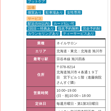
フットケア
設備
個室あり
駐車場あり
女性専用
サービス
駅近(5分以内)
カード払い可
2回目～特典あり
指名予約無料
完全予約制
カウンセリングあり
ティーサービスあり
業種
ネイルサロン
エリア
北海道・東北：北海道 旭川市
最寄り駅
宗谷本線 旭川四条
〒
078-8214
北海道旭川市４条通１９丁
住所
目 宮下ビル１階（進藤病院
さんすぐ隣）
10:00~19:00
営業時間
(日・祝)10:00～18:00
定休日
毎週月曜日・第1第3日曜日