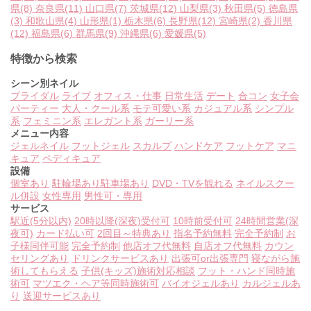
県
(8)
奈良県
(11)
山口県
(7)
茨城県
(12)
山梨県
(3)
秋田県
(5)
徳島県
(3)
和歌山県
(4)
山形県
(1)
栃木県
(6)
長野県
(12)
宮崎県
(2)
香川県
(12)
福島県
(6)
群馬県
(9)
沖縄県
(6)
愛媛県
(5)
特徴から検索
シーン別ネイル
ブライダル
ライブ
オフィス・仕事
日常生活
デート
合コン
女子会
パーティー
大人・クール系
モテ可愛い系
カジュアル系
シンプル
系
フェミニン系
エレガント系
ガーリー系
メニュー内容
ジェルネイル
フットジェル
スカルプ
ハンドケア
フットケア
マニ
キュア
ペディキュア
設備
個室あり
駐輪場あり
駐車場あり
DVD・TVを観れる
ネイルスクー
ル併設
女性専用
男性可・専用
サービス
駅近(5分以内)
20時以降(深夜)受付可
10時前受付可
24時間営業(深
夜可)
カード払い可
2回目～特典あり
指名予約無料
完全予約制
お
子様同伴可能
完全予約制
他店オフ代無料
自店オフ代無料
カウン
セリングあり
ドリンクサービスあり
出張可or出張専門
寝ながら施
術してもらえる
子供(キッズ)施術対応相談
フット・ハンド同時施
術可
マツエク・ヘア等同時施術可
バイオジェルあり
カルジェルあ
り
送迎サービスあり