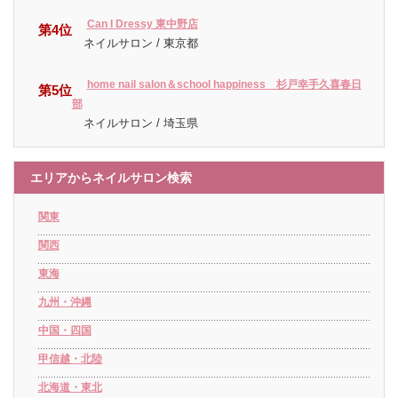
Can I Dressy 東中野店
第4位
ネイルサロン / 東京都
home nail salon＆school happiness 杉戸幸手久喜春日
第5位
部
ネイルサロン / 埼玉県
エリアからネイルサロン検索
関東
関西
東海
九州・沖縄
中国・四国
甲信越・北陸
北海道・東北