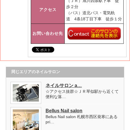
（ＪＲ）旭川四条駅下車 徒
歩２分
アクセス
（バス）道北バス・電気軌
道 4条18丁目下車 徒歩１分
お問い合わせ先
同じエリアのネイルサロン
ネイルサロン a…
☆アクセス抜群☆ＪＲ琴似駅から近くて
便利な落…
Bellus Nail salon
Bellus Nail salon 札幌市西区発寒にある
pri…