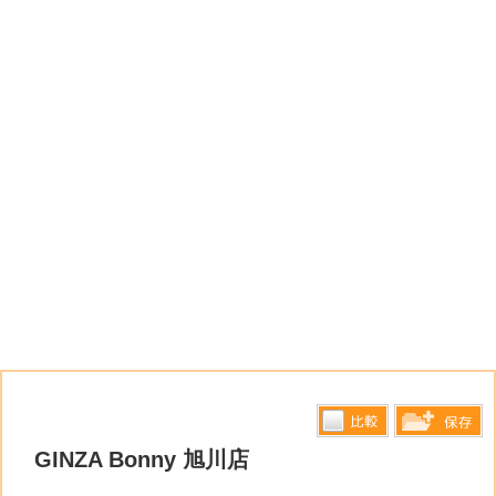
比較す
GINZA Bonny 旭川店
保存リス
る
トへ登録