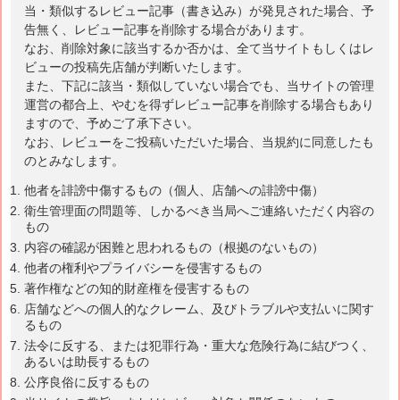
当・類似するレビュー記事（書き込み）が発見された場合、予
告無く、レビュー記事を削除する場合があります。
なお、削除対象に該当するか否かは、全て当サイトもしくはレ
ビューの投稿先店舗が判断いたします。
また、下記に該当・類似していない場合でも、当サイトの管理
運営の都合上、やむを得ずレビュー記事を削除する場合もあり
ますので、予めご了承下さい。
なお、レビューをご投稿いただいた場合、当規約に同意したも
のとみなします。
他者を誹謗中傷するもの（個人、店舗への誹謗中傷）
衛生管理面の問題等、しかるべき当局へご連絡いただく内容の
もの
内容の確認が困難と思われるもの（根拠のないもの）
他者の権利やプライバシーを侵害するもの
著作権などの知的財産権を侵害するもの
店舗などへの個人的なクレーム、及びトラブルや支払いに関す
るもの
法令に反する、または犯罪行為・重大な危険行為に結びつく、
あるいは助長するもの
公序良俗に反するもの