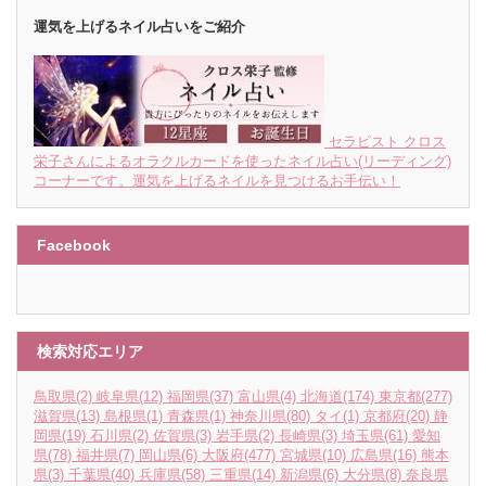
運気を上げるネイル占いをご紹介
セラピスト クロス
栄子さんによるオラクルカードを使ったネイル占い(リーディング)
コーナーです。運気を上げるネイルを見つけるお手伝い！
Facebook
検索対応エリア
鳥取県
(2)
岐阜県
(12)
福岡県
(37)
富山県
(4)
北海道
(174)
東京都
(277)
滋賀県
(13)
島根県
(1)
青森県
(1)
神奈川県
(80)
タイ
(1)
京都府
(20)
静
岡県
(19)
石川県
(2)
佐賀県
(3)
岩手県
(2)
長崎県
(3)
埼玉県
(61)
愛知
県
(78)
福井県
(7)
岡山県
(6)
大阪府
(477)
宮城県
(10)
広島県
(16)
熊本
県
(3)
千葉県
(40)
兵庫県
(58)
三重県
(14)
新潟県
(6)
大分県
(8)
奈良県