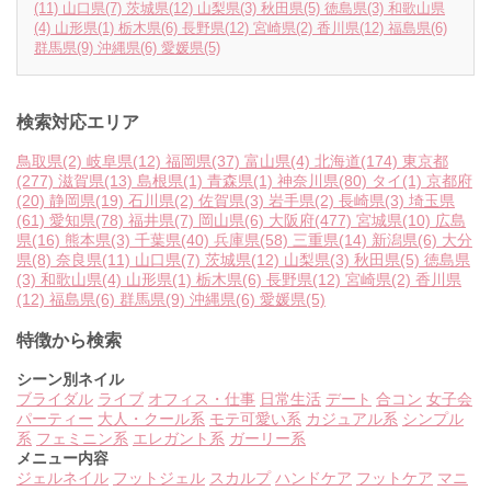
(11)
山口県
(7)
茨城県
(12)
山梨県
(3)
秋田県
(5)
徳島県
(3)
和歌山県
(4)
山形県
(1)
栃木県
(6)
長野県
(12)
宮崎県
(2)
香川県
(12)
福島県
(6)
群馬県
(9)
沖縄県
(6)
愛媛県
(5)
検索対応エリア
鳥取県
(2)
岐阜県
(12)
福岡県
(37)
富山県
(4)
北海道
(174)
東京都
(277)
滋賀県
(13)
島根県
(1)
青森県
(1)
神奈川県
(80)
タイ
(1)
京都府
(20)
静岡県
(19)
石川県
(2)
佐賀県
(3)
岩手県
(2)
長崎県
(3)
埼玉県
(61)
愛知県
(78)
福井県
(7)
岡山県
(6)
大阪府
(477)
宮城県
(10)
広島
県
(16)
熊本県
(3)
千葉県
(40)
兵庫県
(58)
三重県
(14)
新潟県
(6)
大分
県
(8)
奈良県
(11)
山口県
(7)
茨城県
(12)
山梨県
(3)
秋田県
(5)
徳島県
(3)
和歌山県
(4)
山形県
(1)
栃木県
(6)
長野県
(12)
宮崎県
(2)
香川県
(12)
福島県
(6)
群馬県
(9)
沖縄県
(6)
愛媛県
(5)
特徴から検索
シーン別ネイル
ブライダル
ライブ
オフィス・仕事
日常生活
デート
合コン
女子会
パーティー
大人・クール系
モテ可愛い系
カジュアル系
シンプル
系
フェミニン系
エレガント系
ガーリー系
メニュー内容
ジェルネイル
フットジェル
スカルプ
ハンドケア
フットケア
マニ