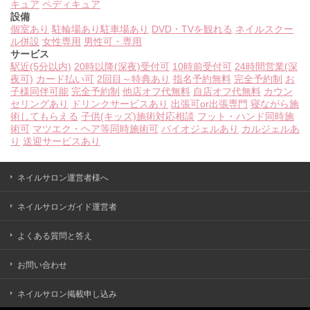
キュア
ペディキュア
設備
個室あり
駐輪場あり
駐車場あり
DVD・TVを観れる
ネイルスクー
ル併設
女性専用
男性可・専用
サービス
駅近(5分以内)
20時以降(深夜)受付可
10時前受付可
24時間営業(深
夜可)
カード払い可
2回目～特典あり
指名予約無料
完全予約制
お
子様同伴可能
完全予約制
他店オフ代無料
自店オフ代無料
カウン
セリングあり
ドリンクサービスあり
出張可or出張専門
寝ながら施
術してもらえる
子供(キッズ)施術対応相談
フット・ハンド同時施
術可
マツエク・ヘア等同時施術可
バイオジェルあり
カルジェルあ
り
送迎サービスあり
ネイルサロン運営者様へ
ネイルサロンガイド運営者
よくある質問と答え
お問い合わせ
ネイルサロン掲載申し込み