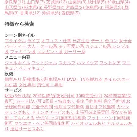
奈良県
(11)
山口県
(7)
茨城県
(12)
山梨県
(3)
秋田県
(5)
和歌山県
(4)
山形県
(1)
栃木県
(6)
長野県
(12)
宮崎県
(2)
徳島県
(3)
福島県
(6)
群
馬県
(9)
香川県
(12)
沖縄県
(6)
愛媛県
(5)
特徴から検索
シーン別ネイル
ブライダル
ライブ
オフィス・仕事
日常生活
デート
合コン
女子会
パーティー
大人・クール系
モテ可愛い系
カジュアル系
シンプル
系
フェミニン系
エレガント系
ガーリー系
メニュー内容
ジェルネイル
フットジェル
スカルプ
ハンドケア
フットケア
マニ
キュア
ペディキュア
設備
個室あり
駐輪場あり
駐車場あり
DVD・TVを観れる
ネイルスクー
ル併設
女性専用
男性可・専用
サービス
駅近(5分以内)
20時以降(深夜)受付可
10時前受付可
24時間営業(深
夜可)
カード払い可
2回目～特典あり
指名予約無料
完全予約制
お
子様同伴可能
完全予約制
他店オフ代無料
自店オフ代無料
カウン
セリングあり
ドリンクサービスあり
出張可or出張専門
寝ながら施
術してもらえる
子供(キッズ)施術対応相談
フット・ハンド同時施
術可
マツエク・ヘア等同時施術可
バイオジェルあり
カルジェルあ
り
送迎サービスあり