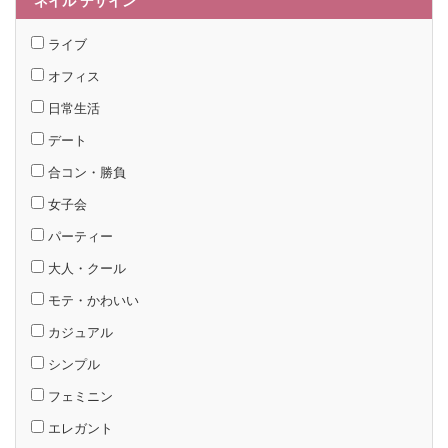
ネイル デザイン
ライブ
オフィス
日常生活
デート
合コン・勝負
女子会
パーティー
大人・クール
モテ・かわいい
カジュアル
シンプル
フェミニン
エレガント