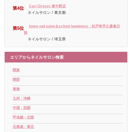
Can I Dressy 東中野店
第4位
ネイルサロン / 東京都
home nail salon＆school happiness 杉戸幸手久喜春日
第5位
部
ネイルサロン / 埼玉県
エリアからネイルサロン検索
関東
関西
東海
九州・沖縄
中国・四国
甲信越・北陸
北海道・東北