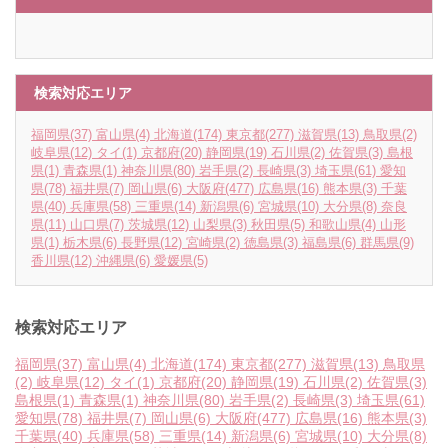
検索対応エリア
福岡県
(37)
富山県
(4)
北海道
(174)
東京都
(277)
滋賀県
(13)
鳥取県
(2)
岐阜県
(12)
タイ
(1)
京都府
(20)
静岡県
(19)
石川県
(2)
佐賀県
(3)
島根
県
(1)
青森県
(1)
神奈川県
(80)
岩手県
(2)
長崎県
(3)
埼玉県
(61)
愛知
県
(78)
福井県
(7)
岡山県
(6)
大阪府
(477)
広島県
(16)
熊本県
(3)
千葉
県
(40)
兵庫県
(58)
三重県
(14)
新潟県
(6)
宮城県
(10)
大分県
(8)
奈良
県
(11)
山口県
(7)
茨城県
(12)
山梨県
(3)
秋田県
(5)
和歌山県
(4)
山形
県
(1)
栃木県
(6)
長野県
(12)
宮崎県
(2)
徳島県
(3)
福島県
(6)
群馬県
(9)
香川県
(12)
沖縄県
(6)
愛媛県
(5)
検索対応エリア
福岡県
(37)
富山県
(4)
北海道
(174)
東京都
(277)
滋賀県
(13)
鳥取県
(2)
岐阜県
(12)
タイ
(1)
京都府
(20)
静岡県
(19)
石川県
(2)
佐賀県
(3)
島根県
(1)
青森県
(1)
神奈川県
(80)
岩手県
(2)
長崎県
(3)
埼玉県
(61)
愛知県
(78)
福井県
(7)
岡山県
(6)
大阪府
(477)
広島県
(16)
熊本県
(3)
千葉県
(40)
兵庫県
(58)
三重県
(14)
新潟県
(6)
宮城県
(10)
大分県
(8)