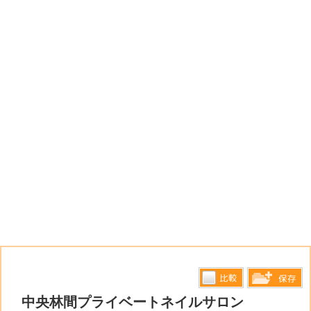
比較す
中央林間プライベートネイルサロン
保存リス