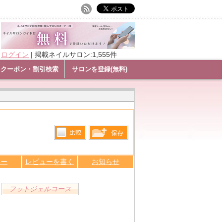
ログイン
|
掲載ネイルサロン:1,555件
クーポン・割引検索
サロンを登録(無料)
比較す
保存リス
る
ュー
レビューを書く
お知らせ
トへ登録
します
フットジェルコース