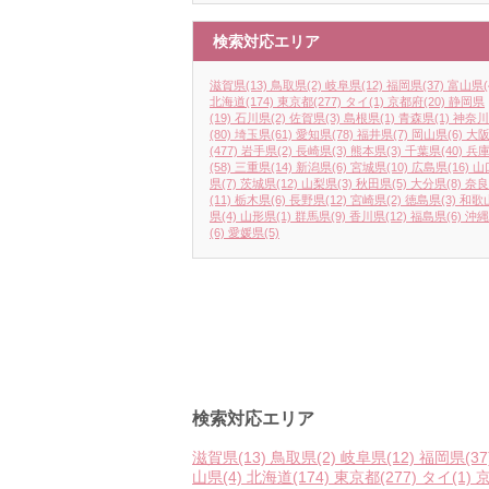
検索対応エリア
滋賀県
(13)
鳥取県
(2)
岐阜県
(12)
福岡県
(37)
富山県
(
北海道
(174)
東京都
(277)
タイ
(1)
京都府
(20)
静岡県
(19)
石川県
(2)
佐賀県
(3)
島根県
(1)
青森県
(1)
神奈川
(80)
埼玉県
(61)
愛知県
(78)
福井県
(7)
岡山県
(6)
大
(477)
岩手県
(2)
長崎県
(3)
熊本県
(3)
千葉県
(40)
兵
(58)
三重県
(14)
新潟県
(6)
宮城県
(10)
広島県
(16)
山
県
(7)
茨城県
(12)
山梨県
(3)
秋田県
(5)
大分県
(8)
奈良
(11)
栃木県
(6)
長野県
(12)
宮崎県
(2)
徳島県
(3)
和歌
県
(4)
山形県
(1)
群馬県
(9)
香川県
(12)
福島県
(6)
沖縄
(6)
愛媛県
(5)
検索対応エリア
滋賀県
(13)
鳥取県
(2)
岐阜県
(12)
福岡県
(37
山県
(4)
北海道
(174)
東京都
(277)
タイ
(1)