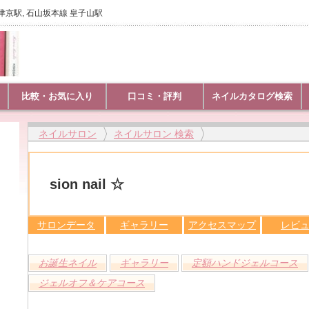
 大津京駅, 石山坂本線 皇子山駅
比較・お気に入り
口コミ・評判
ネイルカタログ検索
ネイルサロン
ネイルサロン 検索
sion nail ☆
サロンデータ
ギャラリー
アクセスマップ
レビ
お誕生ネイル
ギャラリー
定額ハンドジェルコース
ジェルオフ＆ケアコース