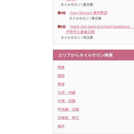
ネイルサロン / 東京都
Can I Dressy 東中野店
第4位
ネイルサロン / 東京都
home nail salon＆school happiness
第5位
戸幸手久喜春日部
ネイルサロン / 埼玉県
エリアからネイルサロン検索
関東
関西
東海
九州・沖縄
中国・四国
甲信越・北陸
北海道・東北
海外