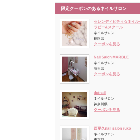
限定クーポンのあるネイルサロン
セレンディピティ☆ネイル
ラピー&スクール
ネイルサロン
福岡県
クーポンを見る
Nail Salon MARBLE
ネイルサロン
埼玉県
クーポンを見る
dotnail
ネイルサロン
神奈川県
クーポンを見る
西尾久nail salon ruko
ネイルサロン
東京都