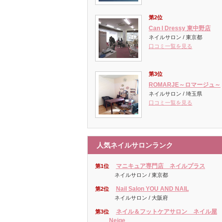
第2位
Can I Dressy 東中野店
ネイルサロン / 東京都
口コミ一覧を見る
第3位
ROMARJE～ロマージュ～
ネイルサロン / 埼玉県
口コミ一覧を見る
人気ネイルサロンランク
マニキュア専門店 ネイルプラス
第1位
ネイルサロン / 東京都
Nail Salon YOU AND NAIL
第2位
ネイルサロン / 大阪府
ネイル＆フットケアサロン ネイル屋
第3位
Neige