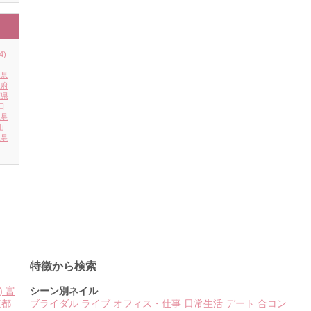
4)
県
阪府
庫県
口
県
山
県
特徴から検索
)
富
シーン別ネイル
京都
ブライダル
ライブ
オフィス・仕事
日常生活
デート
合コン