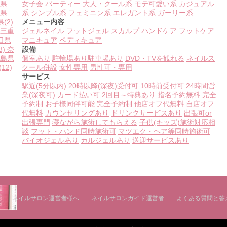
県
女子会
パーティー
大人・クール系
モテ可愛い系
カジュアル
県
系
シンプル系
フェミニン系
エレガント系
ガーリー系
県
(2)
メニュー内容
三重
ジェルネイル
フットジェル
スカルプ
ハンドケア
フットケア
口県
マニキュア
ペディキュア
8)
奈
設備
島県
個室あり
駐輪場あり
駐車場あり
DVD・TVを観れる
ネイルス
(12)
クール併設
女性専用
男性可・専用
サービス
駅近(5分以内)
20時以降(深夜)受付可
10時前受付可
24時間営
業(深夜可)
カード払い可
2回目～特典あり
指名予約無料
完全
予約制
お子様同伴可能
完全予約制
他店オフ代無料
自店オフ
代無料
カウンセリングあり
ドリンクサービスあり
出張可or
出張専門
寝ながら施術してもらえる
子供(キッズ)施術対応相
談
フット・ハンド同時施術可
マツエク・ヘア等同時施術可
バイオジェルあり
カルジェルあり
送迎サービスあり
ネイルサロン運営者様へ
ネイルサロンガイド運営者
よくある質問と答