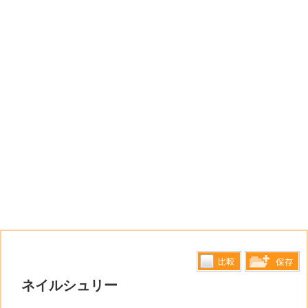
比較す
ネイルシュリー
保存リス
る
トへ登録