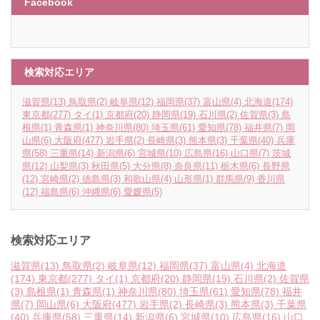
Facebook
検索対応エリア
滋賀県
(13)
鳥取県
(2)
岐阜県
(12)
福岡県
(37)
富山県
(4)
北海道
(174)
東京都
(277)
タイ
(1)
京都府
(20)
静岡県
(19)
石川県
(2)
佐賀県
(3)
島
根県
(1)
青森県
(1)
神奈川県
(80)
埼玉県
(61)
愛知県
(78)
福井県
(7)
岡
山県
(6)
大阪府
(477)
岩手県
(2)
長崎県
(3)
熊本県
(3)
千葉県
(40)
兵庫
県
(58)
三重県
(14)
新潟県
(6)
宮城県
(10)
広島県
(16)
山口県
(7)
茨城
県
(12)
山梨県
(3)
秋田県
(5)
大分県
(8)
奈良県
(11)
栃木県
(6)
長野県
(12)
宮崎県
(2)
徳島県
(3)
和歌山県
(4)
山形県
(1)
群馬県
(9)
香川県
(12)
福島県
(6)
沖縄県
(6)
愛媛県
(5)
検索対応エリア
滋賀県
(13)
鳥取県
(2)
岐阜県
(12)
福岡県
(37)
富山県
(4)
北海道
(174)
東京都
(277)
タイ
(1)
京都府
(20)
静岡県
(19)
石川県
(2)
佐賀県
(3)
島根県
(1)
青森県
(1)
神奈川県
(80)
埼玉県
(61)
愛知県
(78)
福井
県
(7)
岡山県
(6)
大阪府
(477)
岩手県
(2)
長崎県
(3)
熊本県
(3)
千葉県
(40)
兵庫県
(58)
三重県
(14)
新潟県
(6)
宮城県
(10)
広島県
(16)
山口