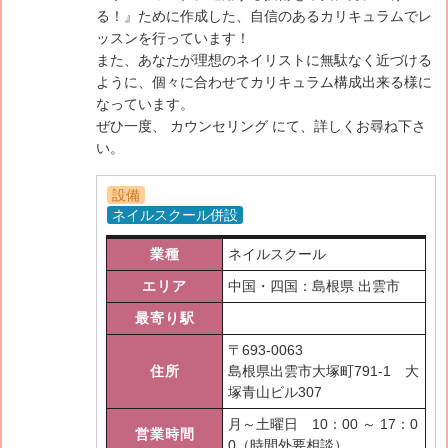
る！』ために作成した、自信のあるカリキュラムでレ
ッスンを行っています！
また、あなたが理想のネイリストに無駄なく近づける
ように、個々に合わせてカリキュラム構成出来る様に
なっています。
ぜひ一度、 カウンセリング にて、詳しくお尋ね下さ
い。
設備
ネイルスクール併設
業種
ネイルスクール
エリア
中国・四国：島根県 出雲市
最寄り駅
〒
693-0063
住所
島根県出雲市大塚町791-1 大
塚青山ビル307
月～土曜日 10：00 ～ 17：0
営業時間
0（時間外要相談）