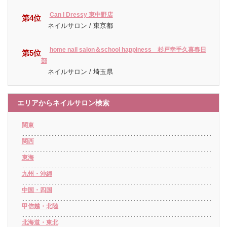
Can I Dressy 東中野店
第4位
ネイルサロン / 東京都
home nail salon＆school happiness 杉戸幸手久喜春日
第5位
部
ネイルサロン / 埼玉県
エリアからネイルサロン検索
関東
関西
東海
九州・沖縄
中国・四国
甲信越・北陸
北海道・東北