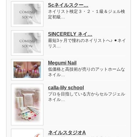
Scネイルスクー…
ネイリスト検定３・２・１級＆ジェル検
定初級…
SINCERELY ネイ…
最短3ヶ月で憧れのネイリストへ♪ ⚫︎ネイ
リス…
Megumi Nail
低価格と高技術が売りのアットホームな
ネイル…
calla-lily school
プロを目指している方からセルフジェル
ネイル…
ネイルスタジオA