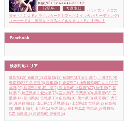
セラピスト クロス
栄子さんによるオラクルカードを使ったネイル占い(リーディング)
コーナーです。運気を上げるネイルを見つけるお手伝い！
Facebook
検索対応エリア
滋賀県
(13)
鳥取県
(2)
岐阜県
(12)
福岡県
(37)
富山県
(4)
北海道
(174)
東京都
(277)
佐賀県
(3)
島根県
(1)
青森県
(1)
神奈川県
(80)
タイ
(1)
京
都府
(20)
静岡県
(19)
石川県
(2)
岡山県
(6)
大阪府
(477)
岩手県
(2)
長
崎県
(3)
埼玉県
(61)
愛知県
(78)
福井県
(7)
千葉県
(40)
兵庫県
(58)
三
重県
(14)
新潟県
(6)
宮城県
(10)
広島県
(16)
熊本県
(3)
秋田県
(5)
大分
県
(8)
奈良県
(11)
山口県
(7)
茨城県
(12)
山梨県
(3)
宮崎県
(2)
徳島県
(3)
和歌山県
(4)
山形県
(1)
栃木県
(6)
長野県
(12)
群馬県
(9)
香川県
(12)
福島県
(6)
沖縄県
(6)
愛媛県
(5)