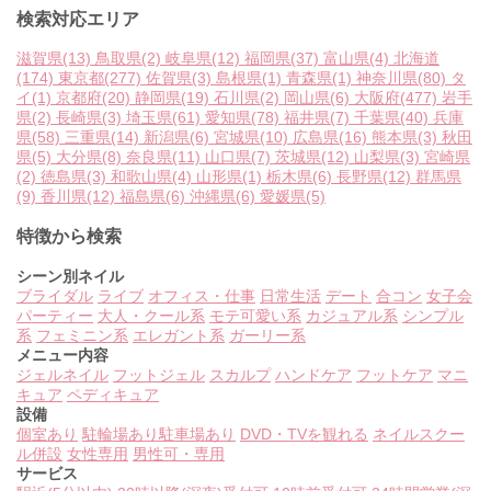
検索対応エリア
滋賀県
(13)
鳥取県
(2)
岐阜県
(12)
福岡県
(37)
富山県
(4)
北海道
(174)
東京都
(277)
佐賀県
(3)
島根県
(1)
青森県
(1)
神奈川県
(80)
タ
イ
(1)
京都府
(20)
静岡県
(19)
石川県
(2)
岡山県
(6)
大阪府
(477)
岩手
県
(2)
長崎県
(3)
埼玉県
(61)
愛知県
(78)
福井県
(7)
千葉県
(40)
兵庫
県
(58)
三重県
(14)
新潟県
(6)
宮城県
(10)
広島県
(16)
熊本県
(3)
秋田
県
(5)
大分県
(8)
奈良県
(11)
山口県
(7)
茨城県
(12)
山梨県
(3)
宮崎県
(2)
徳島県
(3)
和歌山県
(4)
山形県
(1)
栃木県
(6)
長野県
(12)
群馬県
(9)
香川県
(12)
福島県
(6)
沖縄県
(6)
愛媛県
(5)
特徴から検索
シーン別ネイル
ブライダル
ライブ
オフィス・仕事
日常生活
デート
合コン
女子会
パーティー
大人・クール系
モテ可愛い系
カジュアル系
シンプル
系
フェミニン系
エレガント系
ガーリー系
メニュー内容
ジェルネイル
フットジェル
スカルプ
ハンドケア
フットケア
マニ
キュア
ペディキュア
設備
個室あり
駐輪場あり
駐車場あり
DVD・TVを観れる
ネイルスクー
ル併設
女性専用
男性可・専用
サービス