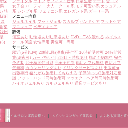
青森
ブライダル
ライブ
オフィス・仕事
日常生活
デート
合コン
県
女子会
パーティー
大人・クール系
モテ可愛い系
カジュアル
3)
埼
系
シンプル系
フェミニン系
エレガント系
ガーリー系
阪府
メニュー内容
葉県
ジェルネイル
フットジェル
スカルプ
ハンドケア
フットケア
県
(8)
マニキュア
ペディキュア
秋田
設備
県
個室あり
駐輪場あり
駐車場あり
DVD・TVを観れる
ネイルス
(6)
クール併設
女性専用
男性可・専用
サービス
駅近(5分以内)
20時以降(深夜)受付可
10時前受付可
24時間営
業(深夜可)
カード払い可
2回目～特典あり
指名予約無料
完全
予約制
お子様同伴可能
完全予約制
他店オフ代無料
自店オフ
代無料
カウンセリングあり
ドリンクサービスあり
出張可or
出張専門
寝ながら施術してもらえる
子供(キッズ)施術対応相
談
フット・ハンド同時施術可
マツエク・ヘア等同時施術可
バイオジェルあり
カルジェルあり
送迎サービスあり
ネイルサロン運営者様へ
ネイルサロンガイド運営者
よくある質問と答