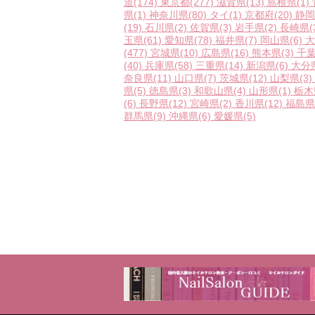
道
(174)
東京都
(277)
滋賀県
(13)
島根県
(1)
県
(1)
神奈川県
(80)
タイ
(1)
京都府
(20)
静岡
(19)
石川県
(2)
佐賀県
(3)
岩手県
(2)
長崎県
(
玉県
(61)
愛知県
(78)
福井県
(7)
岡山県
(6)
大
(477)
宮城県
(10)
広島県
(16)
熊本県
(3)
千
(40)
兵庫県
(58)
三重県
(14)
新潟県
(6)
大分
奈良県
(11)
山口県
(7)
茨城県
(12)
山梨県
(3)
県
(5)
徳島県
(3)
和歌山県
(4)
山形県
(1)
栃木
(6)
長野県
(12)
宮崎県
(2)
香川県
(12)
福島県
群馬県
(9)
沖縄県
(6)
愛媛県
(5)