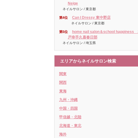
Neige
ネイルサロン / 東京都
Can I Dressy 東中野店
第4位
ネイルサロン / 東京都
home nail salon＆school happiness
第5位
戸幸手久喜春日部
ネイルサロン / 埼玉県
エリアからネイルサロン検索
関東
関西
東海
九州・沖縄
中国・四国
甲信越・北陸
北海道・東北
海外