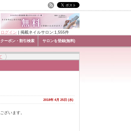
ログイン
|
掲載ネイルサロン:1,555件
クーポン・割引検索
サロンを登録(無料)
て
2018年 4月 25日 (水)
ございます。