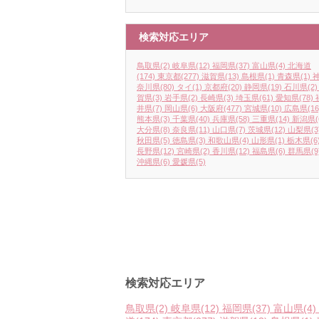
検索対応エリア
鳥取県
(2)
岐阜県
(12)
福岡県
(37)
富山県
(4)
北海道
(174)
東京都
(277)
滋賀県
(13)
島根県
(1)
青森県
(1)
奈川県
(80)
タイ
(1)
京都府
(20)
静岡県
(19)
石川県
(2)
賀県
(3)
岩手県
(2)
長崎県
(3)
埼玉県
(61)
愛知県
(78)
井県
(7)
岡山県
(6)
大阪府
(477)
宮城県
(10)
広島県
(16
熊本県
(3)
千葉県
(40)
兵庫県
(58)
三重県
(14)
新潟県
(
大分県
(8)
奈良県
(11)
山口県
(7)
茨城県
(12)
山梨県
(3
秋田県
(5)
徳島県
(3)
和歌山県
(4)
山形県
(1)
栃木県
(6
長野県
(12)
宮崎県
(2)
香川県
(12)
福島県
(6)
群馬県
(9
沖縄県
(6)
愛媛県
(5)
検索対応エリア
鳥取県
(2)
岐阜県
(12)
福岡県
(37)
富山県
(4)