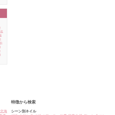
神
佐
福
)
6)
)
)
)
特徴から検索
北海
シーン別ネイル