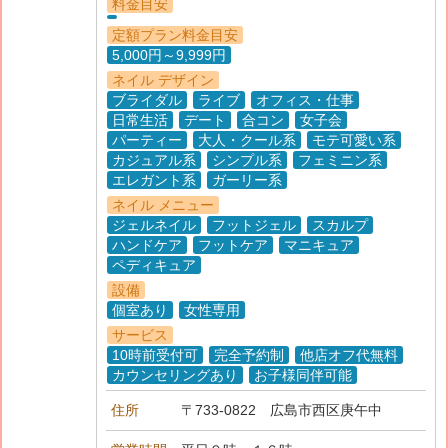
料金目安
定額プラン料金目安
5,000円～9,999円
ネイル デザイン
ブライダル
ライブ
オフィス・仕事
日常生活
デート
合コン
女子会
パーティー
大人・クール系
モテ可愛い系
カジュアル系
シンプル系
フェミニン系
エレガント系
ガーリー系
ネイル メニュー
ジェルネイル
フットジェル
スカルプ
ハンドケア
フットケア
マニキュア
ペディキュア
設備
個室あり
女性専用
サービス
10時前受付可
完全予約制
他店オフ代無料
カウンセリングあり
お子様同伴可能
住所
〒733-0822
広島市西区庚午中