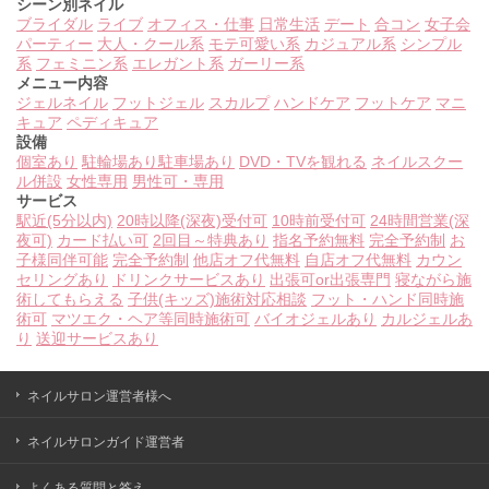
シーン別ネイル
ブライダル
ライブ
オフィス・仕事
日常生活
デート
合コン
女子会
パーティー
大人・クール系
モテ可愛い系
カジュアル系
シンプル
系
フェミニン系
エレガント系
ガーリー系
メニュー内容
ジェルネイル
フットジェル
スカルプ
ハンドケア
フットケア
マニ
キュア
ペディキュア
設備
個室あり
駐輪場あり
駐車場あり
DVD・TVを観れる
ネイルスクー
ル併設
女性専用
男性可・専用
サービス
駅近(5分以内)
20時以降(深夜)受付可
10時前受付可
24時間営業(深
夜可)
カード払い可
2回目～特典あり
指名予約無料
完全予約制
お
子様同伴可能
完全予約制
他店オフ代無料
自店オフ代無料
カウン
セリングあり
ドリンクサービスあり
出張可or出張専門
寝ながら施
術してもらえる
子供(キッズ)施術対応相談
フット・ハンド同時施
術可
マツエク・ヘア等同時施術可
バイオジェルあり
カルジェルあ
り
送迎サービスあり
ネイルサロン運営者様へ
ネイルサロンガイド運営者
よくある質問と答え