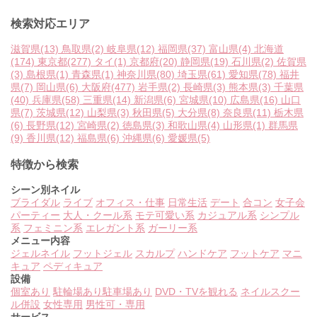
検索対応エリア
滋賀県
(13)
鳥取県
(2)
岐阜県
(12)
福岡県
(37)
富山県
(4)
北海道
(174)
東京都
(277)
タイ
(1)
京都府
(20)
静岡県
(19)
石川県
(2)
佐賀県
(3)
島根県
(1)
青森県
(1)
神奈川県
(80)
埼玉県
(61)
愛知県
(78)
福井
県
(7)
岡山県
(6)
大阪府
(477)
岩手県
(2)
長崎県
(3)
熊本県
(3)
千葉県
(40)
兵庫県
(58)
三重県
(14)
新潟県
(6)
宮城県
(10)
広島県
(16)
山口
県
(7)
茨城県
(12)
山梨県
(3)
秋田県
(5)
大分県
(8)
奈良県
(11)
栃木県
(6)
長野県
(12)
宮崎県
(2)
徳島県
(3)
和歌山県
(4)
山形県
(1)
群馬県
(9)
香川県
(12)
福島県
(6)
沖縄県
(6)
愛媛県
(5)
特徴から検索
シーン別ネイル
ブライダル
ライブ
オフィス・仕事
日常生活
デート
合コン
女子会
パーティー
大人・クール系
モテ可愛い系
カジュアル系
シンプル
系
フェミニン系
エレガント系
ガーリー系
メニュー内容
ジェルネイル
フットジェル
スカルプ
ハンドケア
フットケア
マニ
キュア
ペディキュア
設備
個室あり
駐輪場あり
駐車場あり
DVD・TVを観れる
ネイルスクー
ル併設
女性専用
男性可・専用
サービス