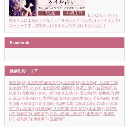
セラピスト クロス
栄子さんによるオラクルカードを使ったネイル占い(リーディング)
コーナーです。運気を上げるネイルを見つけるお手伝い！
Facebook
検索対応エリア
滋賀県
(13)
鳥取県
(2)
岐阜県
(12)
福岡県
(37)
富山県
(4)
北海道
(174)
東京都
(277)
タイ
(1)
京都府
(20)
静岡県
(19)
石川県
(2)
佐賀県
(3)
島
根県
(1)
青森県
(1)
神奈川県
(80)
埼玉県
(61)
愛知県
(78)
福井県
(7)
岡
山県
(6)
大阪府
(477)
岩手県
(2)
長崎県
(3)
熊本県
(3)
千葉県
(40)
兵庫
県
(58)
三重県
(14)
新潟県
(6)
宮城県
(10)
広島県
(16)
山口県
(7)
茨城
県
(12)
山梨県
(3)
秋田県
(5)
大分県
(8)
奈良県
(11)
栃木県
(6)
長野県
(12)
宮崎県
(2)
徳島県
(3)
和歌山県
(4)
山形県
(1)
群馬県
(9)
香川県
(12)
福島県
(6)
沖縄県
(6)
愛媛県
(5)