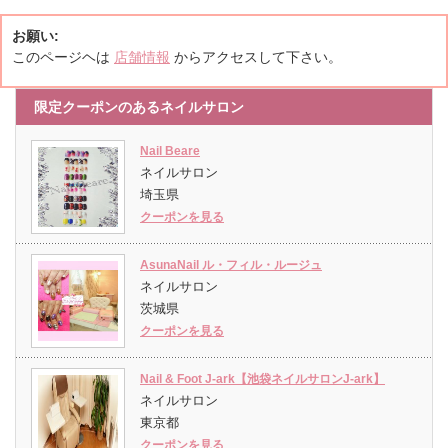
お願い:
このページヘは
店舗情報
からアクセスして下さい。
限定クーポンのあるネイルサロン
Nail Beare
ネイルサロン
埼玉県
クーポンを見る
AsunaNail ル・フィル・ルージュ
ネイルサロン
茨城県
クーポンを見る
Nail & Foot J-ark【池袋ネイルサロンJ-ark】
ネイルサロン
東京都
クーポンを見る