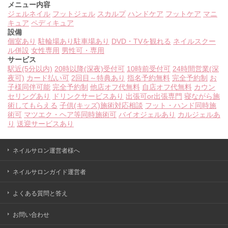
メニュー内容
ジェルネイル
フットジェル
スカルプ
ハンドケア
フットケア
マニ
キュア
ペディキュア
設備
個室あり
駐輪場あり
駐車場あり
DVD・TVを観れる
ネイルスクー
ル併設
女性専用
男性可・専用
サービス
駅近(5分以内)
20時以降(深夜)受付可
10時前受付可
24時間営業(深
夜可)
カード払い可
2回目～特典あり
指名予約無料
完全予約制
お
子様同伴可能
完全予約制
他店オフ代無料
自店オフ代無料
カウン
セリングあり
ドリンクサービスあり
出張可or出張専門
寝ながら施
術してもらえる
子供(キッズ)施術対応相談
フット・ハンド同時施
術可
マツエク・ヘア等同時施術可
バイオジェルあり
カルジェルあ
り
送迎サービスあり
ネイルサロン運営者様へ
ネイルサロンガイド運営者
よくある質問と答え
お問い合わせ