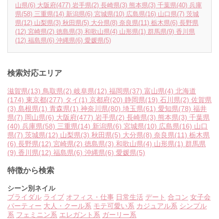
山県
(6)
大阪府
(477)
岩手県
(2)
長崎県
(3)
熊本県
(3)
千葉県
(40)
兵庫
県
(58)
三重県
(14)
新潟県
(6)
宮城県
(10)
広島県
(16)
山口県
(7)
茨城
県
(12)
山梨県
(3)
秋田県
(5)
大分県
(8)
奈良県
(11)
栃木県
(6)
長野県
(12)
宮崎県
(2)
徳島県
(3)
和歌山県
(4)
山形県
(1)
群馬県
(9)
香川県
(12)
福島県
(6)
沖縄県
(6)
愛媛県
(5)
検索対応エリア
滋賀県
(13)
鳥取県
(2)
岐阜県
(12)
福岡県
(37)
富山県
(4)
北海道
(174)
東京都
(277)
タイ
(1)
京都府
(20)
静岡県
(19)
石川県
(2)
佐賀県
(3)
島根県
(1)
青森県
(1)
神奈川県
(80)
埼玉県
(61)
愛知県
(78)
福井
県
(7)
岡山県
(6)
大阪府
(477)
岩手県
(2)
長崎県
(3)
熊本県
(3)
千葉県
(40)
兵庫県
(58)
三重県
(14)
新潟県
(6)
宮城県
(10)
広島県
(16)
山口
県
(7)
茨城県
(12)
山梨県
(3)
秋田県
(5)
大分県
(8)
奈良県
(11)
栃木県
(6)
長野県
(12)
宮崎県
(2)
徳島県
(3)
和歌山県
(4)
山形県
(1)
群馬県
(9)
香川県
(12)
福島県
(6)
沖縄県
(6)
愛媛県
(5)
特徴から検索
シーン別ネイル
ブライダル
ライブ
オフィス・仕事
日常生活
デート
合コン
女子会
パーティー
大人・クール系
モテ可愛い系
カジュアル系
シンプル
系
フェミニン系
エレガント系
ガーリー系