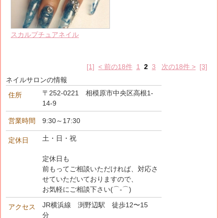
スカルプチュアネイル
[1]
< 前の18件
1
2
3
次の18件 >
[3]
ネイルサロンの情報
〒252-0221 相模原市中央区高根1-
住所
14-9
営業時間
9:30～17:30
土・日・祝
定休日
定休日も
前もってご相談いただければ、対応さ
せていただいておりますので、
お気軽にご相談下さい(⌒‐⌒)
JR横浜線 渕野辺駅 徒歩12〜15
アクセス
分