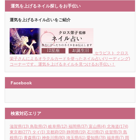
運気を上げるネイル探しをお手伝い
運気を上げるネイル占いをご紹介
セラピスト クロス
栄子さんによるオラクルカードを使ったネイル占い(リーディング)
コーナーです。運気を上げるネイルを見つけるお手伝い！
Facebook
検索対応エリア
滋賀県
(13)
鳥取県
(2)
岐阜県
(12)
福岡県
(37)
富山県
(4)
北海道
(174)
東京都
(277)
タイ
(1)
京都府
(20)
静岡県
(19)
石川県
(2)
佐賀県
(3)
島
根県
(1)
青森県
(1)
神奈川県
(80)
埼玉県
(61)
愛知県
(78)
福井県
(7)
岡