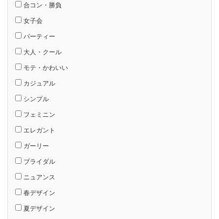
合コン・勝負
女子会
パーティー
大人・クール
モテ・かわいい
カジュアル
シンプル
フェミニン
エレガント
ガーリー
ブライダル
ニュアンス
春デザイン
夏デザイン