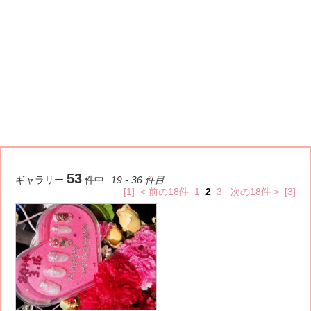
53
ギャラリー
件中
19 - 36 件目
[1]
< 前の18件
1
2
3
次の18件 >
[3]