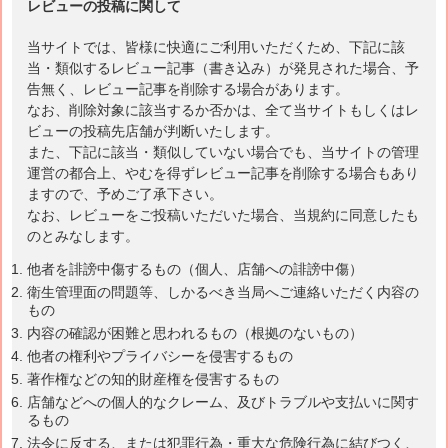
レビューの投稿に関して
当サイトでは、皆様に快適にご利用いただくため、下記に該
当・類似するレビュー記事（書き込み）が発見された場合、予
告無く、レビュー記事を削除する場合があります。
なお、削除対象に該当するか否かは、全て当サイトもしくはレ
ビューの投稿先店舗が判断いたします。
また、下記に該当・類似していない場合でも、当サイトの管理
運営の都合上、やむを得ずレビュー記事を削除する場合もあり
ますので、予めご了承下さい。
なお、レビューをご投稿いただいた場合、当規約に同意したも
のとみなします。
他者を誹謗中傷するもの（個人、店舗への誹謗中傷）
衛生管理面の問題等、しかるべき当局へご連絡いただく内容の
もの
内容の確認が困難と思われるもの（根拠のないもの）
他者の権利やプライバシーを侵害するもの
著作権などの知的財産権を侵害するもの
店舗などへの個人的なクレーム、及びトラブルや支払いに関す
るもの
法令に反する、または犯罪行為・重大な危険行為に結びつく、