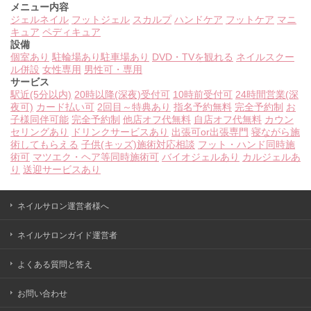
メニュー内容
ジェルネイル
フットジェル
スカルプ
ハンドケア
フットケア
マニ
キュア
ペディキュア
設備
個室あり
駐輪場あり
駐車場あり
DVD・TVを観れる
ネイルスクー
ル併設
女性専用
男性可・専用
サービス
駅近(5分以内)
20時以降(深夜)受付可
10時前受付可
24時間営業(深
夜可)
カード払い可
2回目～特典あり
指名予約無料
完全予約制
お
子様同伴可能
完全予約制
他店オフ代無料
自店オフ代無料
カウン
セリングあり
ドリンクサービスあり
出張可or出張専門
寝ながら施
術してもらえる
子供(キッズ)施術対応相談
フット・ハンド同時施
術可
マツエク・ヘア等同時施術可
バイオジェルあり
カルジェルあ
り
送迎サービスあり
ネイルサロン運営者様へ
ネイルサロンガイド運営者
よくある質問と答え
お問い合わせ