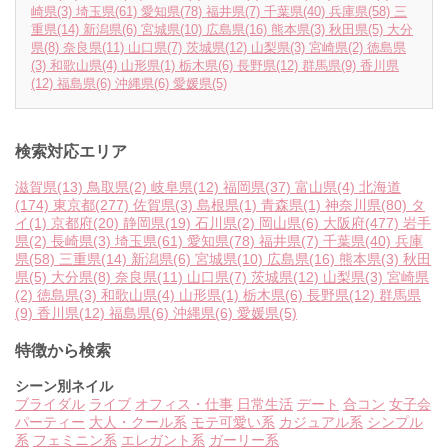
崎県
(3)
埼玉県
(61)
愛知県
(78)
福井県
(7)
千葉県
(40)
兵庫県
(58)
三
重県
(14)
新潟県
(6)
宮城県
(10)
広島県
(16)
熊本県
(3)
秋田県
(5)
大分
県
(8)
奈良県
(11)
山口県
(7)
茨城県
(12)
山梨県
(3)
宮崎県
(2)
徳島県
(3)
和歌山県
(4)
山形県
(1)
栃木県
(6)
長野県
(12)
群馬県
(9)
香川県
(12)
福島県
(6)
沖縄県
(6)
愛媛県
(5)
検索対応エリア
滋賀県
(13)
鳥取県
(2)
岐阜県
(12)
福岡県
(37)
富山県
(4)
北海道
(174)
東京都
(277)
佐賀県
(3)
島根県
(1)
青森県
(1)
神奈川県
(80)
タ
イ
(1)
京都府
(20)
静岡県
(19)
石川県
(2)
岡山県
(6)
大阪府
(477)
岩手
県
(2)
長崎県
(3)
埼玉県
(61)
愛知県
(78)
福井県
(7)
千葉県
(40)
兵庫
県
(58)
三重県
(14)
新潟県
(6)
宮城県
(10)
広島県
(16)
熊本県
(3)
秋田
県
(5)
大分県
(8)
奈良県
(11)
山口県
(7)
茨城県
(12)
山梨県
(3)
宮崎県
(2)
徳島県
(3)
和歌山県
(4)
山形県
(1)
栃木県
(6)
長野県
(12)
群馬県
(9)
香川県
(12)
福島県
(6)
沖縄県
(6)
愛媛県
(5)
特徴から検索
シーン別ネイル
ブライダル
ライブ
オフィス・仕事
日常生活
デート
合コン
女子会
パーティー
大人・クール系
モテ可愛い系
カジュアル系
シンプル
系
フェミニン系
エレガント系
ガーリー系