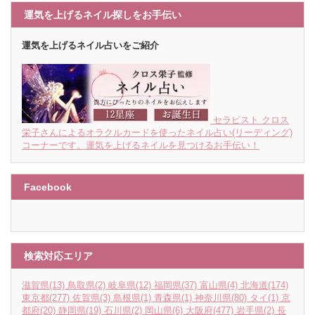
運気を上げるネイル探しをお手伝い
運気を上げるネイル占いをご紹介
セラピスト クロス
栄子さんによるオラクルカードを使ったネイル占い(リーディング)
コーナーです。運気を上げるネイルを見つけるお手伝い！
Facebook
検索対応エリア
滋賀県
(13)
鳥取県
(2)
岐阜県
(12)
福岡県
(37)
富山県
(4)
北海道
(174)
東京都
(277)
佐賀県
(3)
島根県
(1)
青森県
(1)
神奈川県
(80)
タイ
(1)
京
都府
(20)
静岡県
(19)
石川県
(2)
岡山県
(6)
大阪府
(477)
岩手県
(2)
長