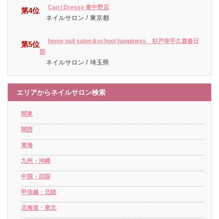
Can I Dressy 東中野店
第4位
ネイルサロン / 東京都
home nail salon＆school happiness 杉戸幸手久喜春日
第5位
部
ネイルサロン / 埼玉県
エリアからネイルサロン検索
関東
関西
東海
九州・沖縄
中国・四国
甲信越・北陸
北海道・東北