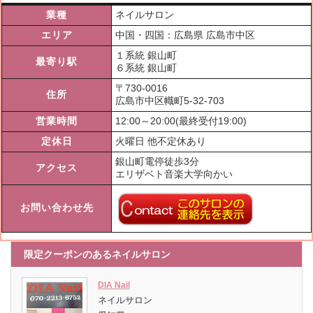
業種
ネイルサロン
エリア
中国・四国：広島県 広島市中区
１系統 銀山町
最寄り駅
６系統 銀山町
〒
730-0016
住所
広島市中区幟町5-32-703
営業時間
12:00～20:00(最終受付19:00)
定休日
火曜日 他不定休あり
銀山町電停徒歩3分
アクセス
エリザベト音楽大学向かい
お問い合わせ先
限定クーポンのあるネイルサロン
DIA Nail
ネイルサロン