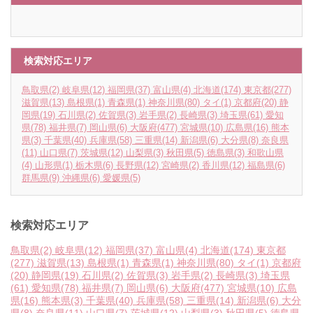
検索対応エリア
鳥取県
(2)
岐阜県
(12)
福岡県
(37)
富山県
(4)
北海道
(174)
東京都
(277)
滋賀県
(13)
島根県
(1)
青森県
(1)
神奈川県
(80)
タイ
(1)
京都府
(20)
静
岡県
(19)
石川県
(2)
佐賀県
(3)
岩手県
(2)
長崎県
(3)
埼玉県
(61)
愛知
県
(78)
福井県
(7)
岡山県
(6)
大阪府
(477)
宮城県
(10)
広島県
(16)
熊本
県
(3)
千葉県
(40)
兵庫県
(58)
三重県
(14)
新潟県
(6)
大分県
(8)
奈良県
(11)
山口県
(7)
茨城県
(12)
山梨県
(3)
秋田県
(5)
徳島県
(3)
和歌山県
(4)
山形県
(1)
栃木県
(6)
長野県
(12)
宮崎県
(2)
香川県
(12)
福島県
(6)
群馬県
(9)
沖縄県
(6)
愛媛県
(5)
検索対応エリア
鳥取県
(2)
岐阜県
(12)
福岡県
(37)
富山県
(4)
北海道
(174)
東京都
(277)
滋賀県
(13)
島根県
(1)
青森県
(1)
神奈川県
(80)
タイ
(1)
京都府
(20)
静岡県
(19)
石川県
(2)
佐賀県
(3)
岩手県
(2)
長崎県
(3)
埼玉県
(61)
愛知県
(78)
福井県
(7)
岡山県
(6)
大阪府
(477)
宮城県
(10)
広島
県
(16)
熊本県
(3)
千葉県
(40)
兵庫県
(58)
三重県
(14)
新潟県
(6)
大分