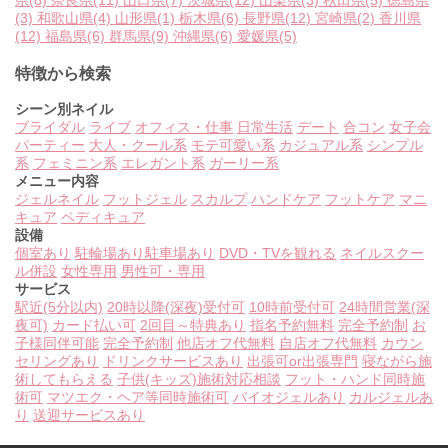
県
(8)
奈良県
(11)
山口県
(7)
茨城県
(12)
山梨県
(3)
秋田県
(5)
徳島県
(3)
和歌山県
(4)
山形県
(1)
栃木県
(6)
長野県
(12)
宮崎県
(2)
香川県
(12)
福島県
(6)
群馬県
(9)
沖縄県
(6)
愛媛県
(5)
特徴から検索
シーン別ネイル
ブライダル
ライブ
オフィス・仕事
日常生活
デート
合コン
女子会
パーティー
大人・クール系
モテ可愛い系
カジュアル系
シンプル
系
フェミニン系
エレガント系
ガーリー系
メニュー内容
ジェルネイル
フットジェル
スカルプ
ハンドケア
フットケア
マニ
キュア
ペディキュア
設備
個室あり
駐輪場あり
駐車場あり
DVD・TVを観れる
ネイルスクー
ル併設
女性専用
男性可・専用
サービス
駅近(5分以内)
20時以降(深夜)受付可
10時前受付可
24時間営業(深
夜可)
カード払い可
2回目～特典あり
指名予約無料
完全予約制
お
子様同伴可能
完全予約制
他店オフ代無料
自店オフ代無料
カウン
セリングあり
ドリンクサービスあり
出張可or出張専門
寝ながら施
術してもらえる
子供(キッズ)施術対応相談
フット・ハンド同時施
術可
マツエク・ヘア等同時施術可
バイオジェルあり
カルジェルあ
り
送迎サービスあり