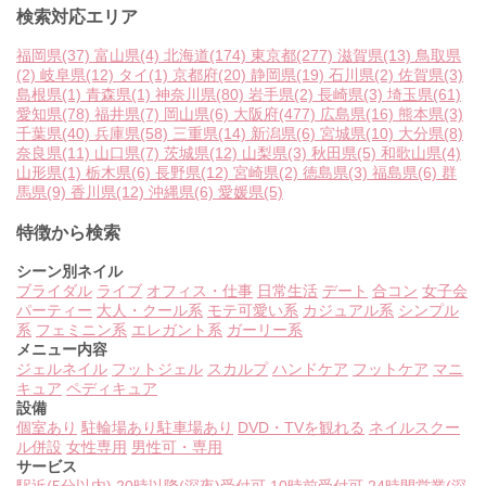
検索対応エリア
福岡県
(37)
富山県
(4)
北海道
(174)
東京都
(277)
滋賀県
(13)
鳥取県
(2)
岐阜県
(12)
タイ
(1)
京都府
(20)
静岡県
(19)
石川県
(2)
佐賀県
(3)
島根県
(1)
青森県
(1)
神奈川県
(80)
岩手県
(2)
長崎県
(3)
埼玉県
(61)
愛知県
(78)
福井県
(7)
岡山県
(6)
大阪府
(477)
広島県
(16)
熊本県
(3)
千葉県
(40)
兵庫県
(58)
三重県
(14)
新潟県
(6)
宮城県
(10)
大分県
(8)
奈良県
(11)
山口県
(7)
茨城県
(12)
山梨県
(3)
秋田県
(5)
和歌山県
(4)
山形県
(1)
栃木県
(6)
長野県
(12)
宮崎県
(2)
徳島県
(3)
福島県
(6)
群
馬県
(9)
香川県
(12)
沖縄県
(6)
愛媛県
(5)
特徴から検索
シーン別ネイル
ブライダル
ライブ
オフィス・仕事
日常生活
デート
合コン
女子会
パーティー
大人・クール系
モテ可愛い系
カジュアル系
シンプル
系
フェミニン系
エレガント系
ガーリー系
メニュー内容
ジェルネイル
フットジェル
スカルプ
ハンドケア
フットケア
マニ
キュア
ペディキュア
設備
個室あり
駐輪場あり
駐車場あり
DVD・TVを観れる
ネイルスクー
ル併設
女性専用
男性可・専用
サービス
駅近(5分以内)
20時以降(深夜)受付可
10時前受付可
24時間営業(深