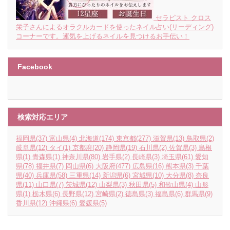
セラピスト クロス
栄子さんによるオラクルカードを使ったネイル占い(リーディング)
コーナーです。運気を上げるネイルを見つけるお手伝い！
Facebook
検索対応エリア
福岡県
(37)
富山県
(4)
北海道
(174)
東京都
(277)
滋賀県
(13)
鳥取県
(2)
岐阜県
(12)
タイ
(1)
京都府
(20)
静岡県
(19)
石川県
(2)
佐賀県
(3)
島根
県
(1)
青森県
(1)
神奈川県
(80)
岩手県
(2)
長崎県
(3)
埼玉県
(61)
愛知
県
(78)
福井県
(7)
岡山県
(6)
大阪府
(477)
広島県
(16)
熊本県
(3)
千葉
県
(40)
兵庫県
(58)
三重県
(14)
新潟県
(6)
宮城県
(10)
大分県
(8)
奈良
県
(11)
山口県
(7)
茨城県
(12)
山梨県
(3)
秋田県
(5)
和歌山県
(4)
山形
県
(1)
栃木県
(6)
長野県
(12)
宮崎県
(2)
徳島県
(3)
福島県
(6)
群馬県
(9)
香川県
(12)
沖縄県
(6)
愛媛県
(5)