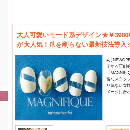
大人可愛いモード系デザイン★￥3980/4
が大人気！爪を削らない最新技法導入
4月NEWO
了する圧倒
『MAGNI
富なスタッ
り気ない女
メージに合