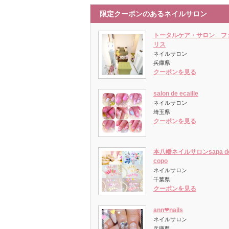
限定クーポンのあるネイルサロン
トータルケア・サロン フ
リス
ネイルサロン
兵庫県
クーポンを見る
salon de ecaille
ネイルサロン
埼玉県
クーポンを見る
本八幡ネイルサロンsapa d
copo
ネイルサロン
千葉県
クーポンを見る
ann❤︎nails
ネイルサロン
兵庫県