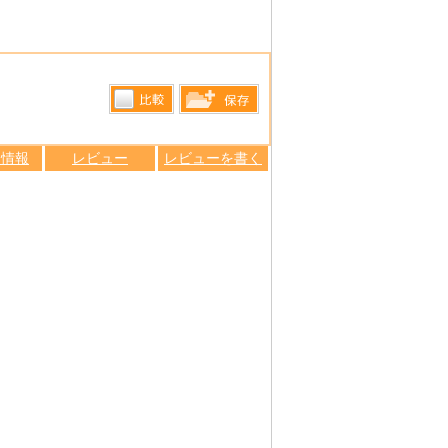
比較す
保存リス
る
ン情報
レビュー
レビューを書く
トへ登録
します