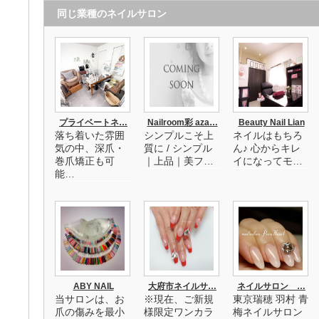
同じ業種のネイルサロン
プライベートネ…
Nailroom彩 aza…
Beauty Nail Lian
落ち着いた雰囲
シンプルこそ上
ネイルはもちろ
気の中、深爪・
質に / シンプル
ん♪ 心からキレ
巻爪矯正も可
｜上品｜美フ…
イになってモ…
能…
ABY NAIL
大府市ネイルサ…
ネイルサロン …
当サロンは、お
※現在、ご新規
東京瑞穂 羽村 青
爪の傷みを最小
様限定ワンカラ
梅ネイルサロン