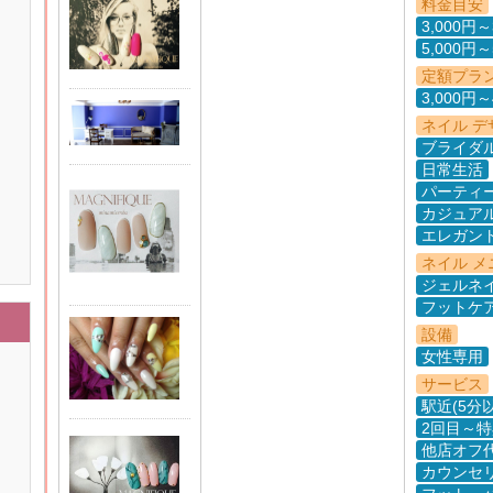
料金目安
3,000円～
5,000円～
定額プラ
3,000円～
ネイル デ
ブライダ
日常生活
パーティ
カジュア
エレガン
ネイル メ
ジェルネ
フットケ
設備
女性専用
サービス
駅近(5分
2回目～
他店オフ
カウンセ