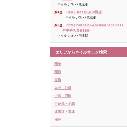
ネイルサロン / 東京都
Can I Dressy 東中野店
第4位
ネイルサロン / 東京都
home nail salon＆school happiness
第5位
戸幸手久喜春日部
ネイルサロン / 埼玉県
エリアからネイルサロン検索
関東
関西
東海
九州・沖縄
中国・四国
甲信越・北陸
北海道・東北
海外