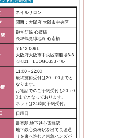
ハンド同時施術可
種
ネイルサロン
ア
関西：大阪府 大阪市中央区
御堂筋線 心斎橋
り駅
長堀鶴見緑地線 心斎橋
〒
542-0081
所
大阪府大阪市中央区南船場3-3
-3-801 LUOGO333ビル
11:00～22:00
最終施術受付は20：00までと
なります。
時間
お電話でのご予約受付も20：0
0までとなっております。
ネットは24時間予約受付。
日
日曜日
最寄駅:地下鉄心斎橋駅
地下鉄心斎橋駅を出て長堀通
りを東へ進むと東急ハンズが