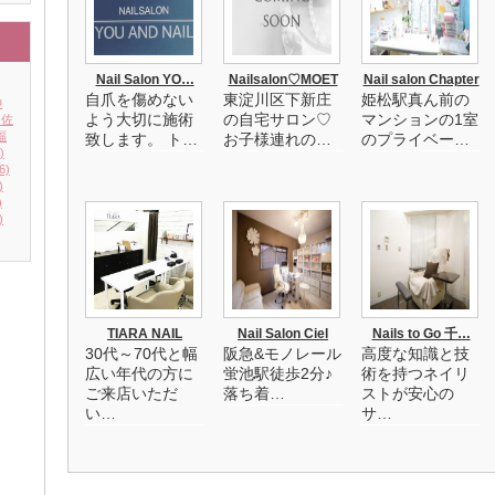
Nail Salon YO…
Nailsalon♡MOET
Nail salon Chapter
自爪を傷めない
東淀川区下新庄
姫松駅真ん前の
神
よう大切に施術
の自宅サロン♡
マンションの1室
佐
福
致します。 ト…
お子様連れの…
のプライベー…
)
6)
)
)
)
TIARA NAIL
Nail Salon Ciel
Nails to Go 千…
30代～70代と幅
阪急&モノレール
高度な知識と技
広い年代の方に
蛍池駅徒歩2分♪
術を持つネイリ
ご来店いただ
落ち着…
ストが安心の
い…
サ…