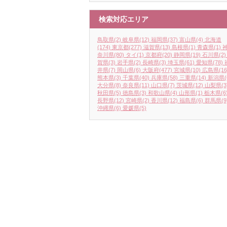
検索対応エリア
鳥取県
(2)
岐阜県
(12)
福岡県
(37)
富山県
(4)
北海道
(174)
東京都
(277)
滋賀県
(13)
島根県
(1)
青森県
(1)
奈川県
(80)
タイ
(1)
京都府
(20)
静岡県
(19)
石川県
(2)
賀県
(3)
岩手県
(2)
長崎県
(3)
埼玉県
(61)
愛知県
(78)
井県
(7)
岡山県
(6)
大阪府
(477)
宮城県
(10)
広島県
(16
熊本県
(3)
千葉県
(40)
兵庫県
(58)
三重県
(14)
新潟県
(
大分県
(8)
奈良県
(11)
山口県
(7)
茨城県
(12)
山梨県
(3
秋田県
(5)
徳島県
(3)
和歌山県
(4)
山形県
(1)
栃木県
(6
長野県
(12)
宮崎県
(2)
香川県
(12)
福島県
(6)
群馬県
(9
沖縄県
(6)
愛媛県
(5)