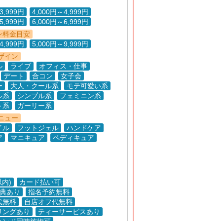
3,999円
4,000円～4,999円
5,999円
6,000円～6,999円
ン料金目安
4,999円
5,000円～9,999円
ザイン
ル
ライブ
オフィス・仕事
デート
合コン
女子会
ー
大人・クール系
モテ可愛い系
ル系
シンプル系
フェミニン系
ト系
ガーリー系
ニュー
イル
フットジェル
ハンドケア
ア
マニキュア
ペディキュア
以内)
カード払い可
特典あり
指名予約無料
代無料
自店オフ代無料
リングあり
ティーサービスあり