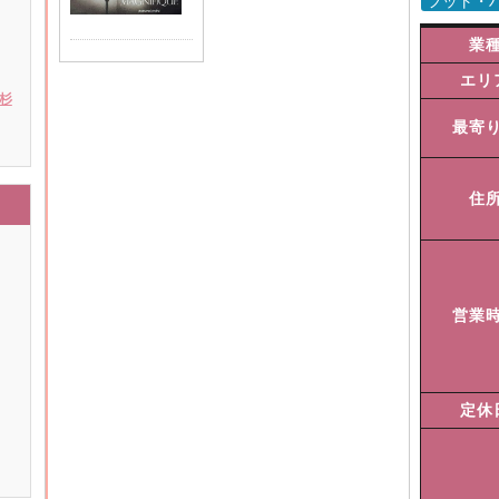
フット・
業
エリ
 杉
最寄
住
営業
定休