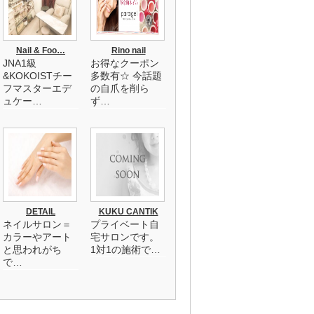
Nail & Foo…
Rino nail
JNA1級
お得なクーポン
&KOKOISTチー
多数有☆ 今話題
フマスターエデ
の自爪を削ら
ュケー…
ず…
DETAIL
KUKU CANTIK
ネイルサロン＝
プライベート自
カラーやアート
宅サロンです。
と思われがち
1対1の施術で…
で…