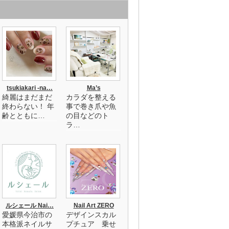
tsukiakari -na…
Ma’s
綺麗はまだまだ
カラダを整える
終わらない！ 年
事で巻き爪や魚
齢とともに…
の目などのト
ラ…
ルシェール Nai…
Nail Art ZERO
愛媛県今治市の
デザインスカル
本格派ネイルサ
プチュア 乗せ