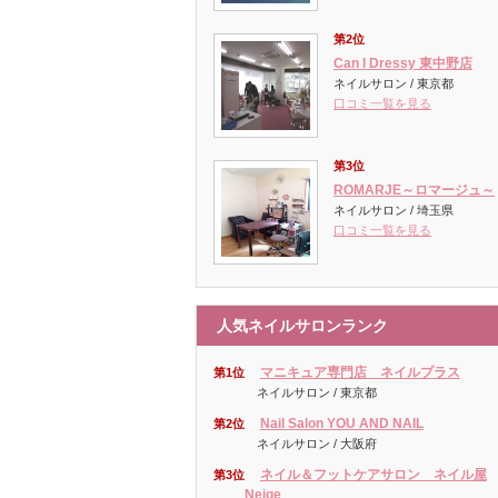
第2位
Can I Dressy 東中野店
ネイルサロン / 東京都
口コミ一覧を見る
第3位
ROMARJE～ロマージュ～
ネイルサロン / 埼玉県
口コミ一覧を見る
人気ネイルサロンランク
マニキュア専門店 ネイルプラス
第1位
ネイルサロン / 東京都
Nail Salon YOU AND NAIL
第2位
ネイルサロン / 大阪府
ネイル＆フットケアサロン ネイル屋
第3位
Neige