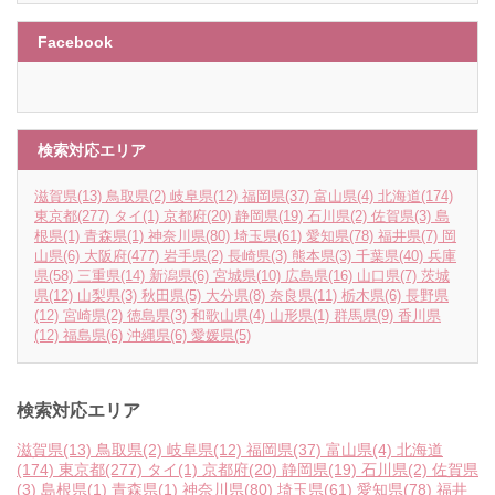
Facebook
検索対応エリア
滋賀県
(13)
鳥取県
(2)
岐阜県
(12)
福岡県
(37)
富山県
(4)
北海道
(174)
東京都
(277)
タイ
(1)
京都府
(20)
静岡県
(19)
石川県
(2)
佐賀県
(3)
島
根県
(1)
青森県
(1)
神奈川県
(80)
埼玉県
(61)
愛知県
(78)
福井県
(7)
岡
山県
(6)
大阪府
(477)
岩手県
(2)
長崎県
(3)
熊本県
(3)
千葉県
(40)
兵庫
県
(58)
三重県
(14)
新潟県
(6)
宮城県
(10)
広島県
(16)
山口県
(7)
茨城
県
(12)
山梨県
(3)
秋田県
(5)
大分県
(8)
奈良県
(11)
栃木県
(6)
長野県
(12)
宮崎県
(2)
徳島県
(3)
和歌山県
(4)
山形県
(1)
群馬県
(9)
香川県
(12)
福島県
(6)
沖縄県
(6)
愛媛県
(5)
検索対応エリア
滋賀県
(13)
鳥取県
(2)
岐阜県
(12)
福岡県
(37)
富山県
(4)
北海道
(174)
東京都
(277)
タイ
(1)
京都府
(20)
静岡県
(19)
石川県
(2)
佐賀県
(3)
島根県
(1)
青森県
(1)
神奈川県
(80)
埼玉県
(61)
愛知県
(78)
福井