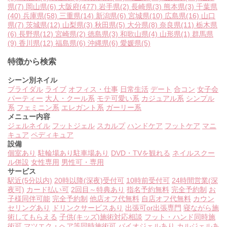
県
(7)
岡山県
(6)
大阪府
(477)
岩手県
(2)
長崎県
(3)
熊本県
(3)
千葉県
(40)
兵庫県
(58)
三重県
(14)
新潟県
(6)
宮城県
(10)
広島県
(16)
山口
県
(7)
茨城県
(12)
山梨県
(3)
秋田県
(5)
大分県
(8)
奈良県
(11)
栃木県
(6)
長野県
(12)
宮崎県
(2)
徳島県
(3)
和歌山県
(4)
山形県
(1)
群馬県
(9)
香川県
(12)
福島県
(6)
沖縄県
(6)
愛媛県
(5)
特徴から検索
シーン別ネイル
ブライダル
ライブ
オフィス・仕事
日常生活
デート
合コン
女子会
パーティー
大人・クール系
モテ可愛い系
カジュアル系
シンプル
系
フェミニン系
エレガント系
ガーリー系
メニュー内容
ジェルネイル
フットジェル
スカルプ
ハンドケア
フットケア
マニ
キュア
ペディキュア
設備
個室あり
駐輪場あり
駐車場あり
DVD・TVを観れる
ネイルスクー
ル併設
女性専用
男性可・専用
サービス
駅近(5分以内)
20時以降(深夜)受付可
10時前受付可
24時間営業(深
夜可)
カード払い可
2回目～特典あり
指名予約無料
完全予約制
お
子様同伴可能
完全予約制
他店オフ代無料
自店オフ代無料
カウン
セリングあり
ドリンクサービスあり
出張可or出張専門
寝ながら施
術してもらえる
子供(キッズ)施術対応相談
フット・ハンド同時施
術可
マツエク・ヘア等同時施術可
バイオジェルあり
カルジェルあ