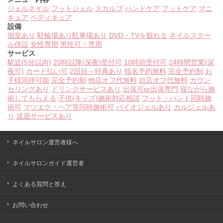
ジェルネイル
フットジェル
スカルプ
ハンドケア
フットケア
マニ
キュア
ペディキュア
設備
個室あり
駐輪場あり
駐車場あり
DVD・TVを観れる
ネイルスクー
ル併設
女性専用
男性可・専用
サービス
駅近(5分以内)
20時以降(深夜)受付可
10時前受付可
24時間営業(深
夜可)
カード払い可
2回目～特典あり
指名予約無料
完全予約制
お
子様同伴可能
完全予約制
他店オフ代無料
自店オフ代無料
カウン
セリングあり
ドリンクサービスあり
出張可or出張専門
寝ながら施
術してもらえる
子供(キッズ)施術対応相談
フット・ハンド同時施
術可
マツエク・ヘア等同時施術可
バイオジェルあり
カルジェルあ
り
送迎サービスあり
ネイルサロン運営者様へ
ネイルサロンガイド運営者
よくある質問と答え
お問い合わせ