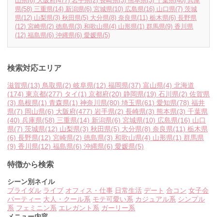
山県
(6)
大阪府
(477)
岩手県
(2)
長崎県
(3)
熊本県
(3)
千葉県
(40)
兵庫
県
(58)
三重県
(14)
新潟県
(6)
宮城県
(10)
広島県
(16)
山口県
(7)
茨城
県
(12)
山梨県
(3)
秋田県
(5)
大分県
(8)
奈良県
(11)
栃木県
(6)
長野県
(12)
宮崎県
(2)
徳島県
(3)
和歌山県
(4)
山形県
(1)
群馬県
(9)
香川県
(12)
福島県
(6)
沖縄県
(6)
愛媛県
(5)
検索対応エリア
滋賀県
(13)
鳥取県
(2)
岐阜県
(12)
福岡県
(37)
富山県
(4)
北海道
(174)
東京都
(277)
タイ
(1)
京都府
(20)
静岡県
(19)
石川県
(2)
佐賀県
(3)
島根県
(1)
青森県
(1)
神奈川県
(80)
埼玉県
(61)
愛知県
(78)
福井
県
(7)
岡山県
(6)
大阪府
(477)
岩手県
(2)
長崎県
(3)
熊本県
(3)
千葉県
(40)
兵庫県
(58)
三重県
(14)
新潟県
(6)
宮城県
(10)
広島県
(16)
山口
県
(7)
茨城県
(12)
山梨県
(3)
秋田県
(5)
大分県
(8)
奈良県
(11)
栃木県
(6)
長野県
(12)
宮崎県
(2)
徳島県
(3)
和歌山県
(4)
山形県
(1)
群馬県
(9)
香川県
(12)
福島県
(6)
沖縄県
(6)
愛媛県
(5)
特徴から検索
シーン別ネイル
ブライダル
ライブ
オフィス・仕事
日常生活
デート
合コン
女子会
パーティー
大人・クール系
モテ可愛い系
カジュアル系
シンプル
系
フェミニン系
エレガント系
ガーリー系
メニュー内容