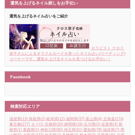
運気を上げるネイル探しをお手伝い
運気を上げるネイル占いをご紹介
セラピスト クロス
栄子さんによるオラクルカードを使ったネイル占い(リーディング)
コーナーです。運気を上げるネイルを見つけるお手伝い！
Facebook
検索対応エリア
滋賀県
(13)
鳥取県
(2)
岐阜県
(12)
福岡県
(37)
富山県
(4)
北海道
(174)
東京都
(277)
タイ
(1)
京都府
(20)
静岡県
(19)
石川県
(2)
佐賀県
(3)
島
根県
(1)
青森県
(1)
神奈川県
(80)
埼玉県
(61)
愛知県
(78)
福井県
(7)
岡