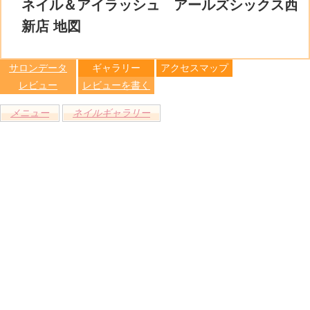
比較す
ネイル＆アイラッシュ アールズシックス西
保存リス
る
トへ登録
新店 地図
します
サロンデータ
ギャラリー
アクセスマップ
レビュー
レビューを書く
メニュー
ネイルギャラリー