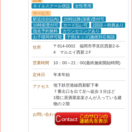
ネイルスクール併設
女性専用
サービス
駅近(5分以内)
20時以降(深夜)受付可
10時前受付可
カード払い可
2回目～特典あり
指名予約無料
カウンセリングあり
お子様同伴可能
子供(キッズ)施術対応相談
〒814-0002
福岡市早良区西新2-6-
住所
4 マルエイ西新２F
営業時間
10：00～21：00(最終施術開始時間)
定休日
年末年始
地下鉄空港線西新駅下車
アクセス
７番出口を出て左へ徒歩３分ほど
1階に居酒屋楽楽さんが入っている建
物の２階
お問い合わせ先