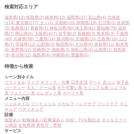
検索対応エリア
滋賀県
(13)
鳥取県
(2)
岐阜県
(12)
福岡県
(37)
富山県
(4)
北海道
(174)
東京都
(277)
タイ
(1)
京都府
(20)
静岡県
(19)
石川県
(2)
佐賀県
(3)
島根県
(1)
青森県
(1)
神奈川県
(80)
埼玉県
(61)
愛知県
(78)
福井
県
(7)
岡山県
(6)
大阪府
(477)
岩手県
(2)
長崎県
(3)
熊本県
(3)
千葉県
(40)
兵庫県
(58)
三重県
(14)
新潟県
(6)
宮城県
(10)
広島県
(16)
山口
県
(7)
茨城県
(12)
山梨県
(3)
秋田県
(5)
大分県
(8)
奈良県
(11)
栃木県
(6)
長野県
(12)
宮崎県
(2)
徳島県
(3)
和歌山県
(4)
山形県
(1)
群馬県
(9)
香川県
(12)
福島県
(6)
沖縄県
(6)
愛媛県
(5)
特徴から検索
シーン別ネイル
ブライダル
ライブ
オフィス・仕事
日常生活
デート
合コン
女子会
パーティー
大人・クール系
モテ可愛い系
カジュアル系
シンプル
系
フェミニン系
エレガント系
ガーリー系
メニュー内容
ジェルネイル
フットジェル
スカルプ
ハンドケア
フットケア
マニ
キュア
ペディキュア
設備
個室あり
駐輪場あり
駐車場あり
DVD・TVを観れる
ネイルスクー
ル併設
女性専用
男性可・専用
サービス