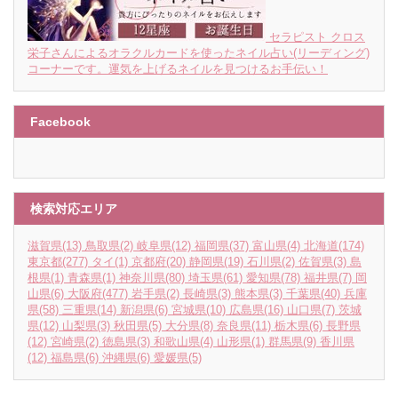
セラピスト クロス
栄子さんによるオラクルカードを使ったネイル占い(リーディング)
コーナーです。運気を上げるネイルを見つけるお手伝い！
Facebook
検索対応エリア
滋賀県
(13)
鳥取県
(2)
岐阜県
(12)
福岡県
(37)
富山県
(4)
北海道
(174)
東京都
(277)
タイ
(1)
京都府
(20)
静岡県
(19)
石川県
(2)
佐賀県
(3)
島
根県
(1)
青森県
(1)
神奈川県
(80)
埼玉県
(61)
愛知県
(78)
福井県
(7)
岡
山県
(6)
大阪府
(477)
岩手県
(2)
長崎県
(3)
熊本県
(3)
千葉県
(40)
兵庫
県
(58)
三重県
(14)
新潟県
(6)
宮城県
(10)
広島県
(16)
山口県
(7)
茨城
県
(12)
山梨県
(3)
秋田県
(5)
大分県
(8)
奈良県
(11)
栃木県
(6)
長野県
(12)
宮崎県
(2)
徳島県
(3)
和歌山県
(4)
山形県
(1)
群馬県
(9)
香川県
(12)
福島県
(6)
沖縄県
(6)
愛媛県
(5)