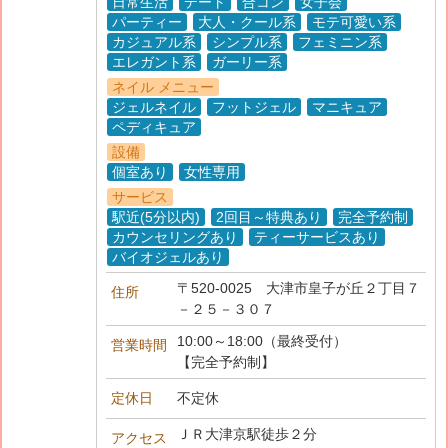
日常生活
デート
合コン
女子会
パーティー
大人・クール系
モテ可愛い系
カジュアル系
シンプル系
フェミニン系
エレガント系
ガーリー系
ネイル メニュー
ジェルネイル
フットジェル
マニキュア
ペディキュア
設備
個室あり
女性専用
サービス
駅近(5分以内)
2回目～特典あり
完全予約制
カウンセリングあり
ティーサービスあり
バイオジェルあり
〒520-0025 大津市皇子が丘２丁目７
住所
－２５－３０７
10:00～18:00（最終受付）
営業時間
【完全予約制】
定休日
不定休
ＪＲ大津京駅徒歩２分
アクセス