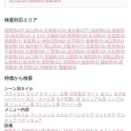
香川県
(12)
沖縄県
(6)
愛媛県
(5)
検索対応エリア
福岡県
(37)
富山県
(4)
北海道
(174)
東京都
(277)
滋賀県
(13)
鳥取県
(2)
岐阜県
(12)
タイ
(1)
京都府
(20)
静岡県
(19)
石川県
(2)
佐賀県
(3)
島根県
(1)
青森県
(1)
神奈川県
(80)
岩手県
(2)
長崎県
(3)
埼玉県
(61)
愛知県
(78)
福井県
(7)
岡山県
(6)
大阪府
(477)
広島県
(16)
熊本県
(3)
千葉県
(40)
兵庫県
(58)
三重県
(14)
新潟県
(6)
宮城県
(10)
大分県
(8)
奈良県
(11)
山口県
(7)
茨城県
(12)
山梨県
(3)
秋田県
(5)
和歌山県
(4)
山形県
(1)
栃木県
(6)
長野県
(12)
宮崎県
(2)
徳島県
(3)
福島県
(6)
群
馬県
(9)
香川県
(12)
沖縄県
(6)
愛媛県
(5)
特徴から検索
シーン別ネイル
ブライダル
ライブ
オフィス・仕事
日常生活
デート
合コン
女子会
パーティー
大人・クール系
モテ可愛い系
カジュアル系
シンプル
系
フェミニン系
エレガント系
ガーリー系
メニュー内容
ジェルネイル
フットジェル
スカルプ
ハンドケア
フットケア
マニ
キュア
ペディキュア
設備
個室あり
駐輪場あり
駐車場あり
DVD・TVを観れる
ネイルスクー