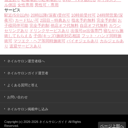
ル併設
女性専用
男性可・専用
サービス
駅近(5分以内)
20時以降(深夜)受付可
10時前受付可
24時間営業(深
夜可)
カード払い可
2回目～特典あり
指名予約無料
完全予約制
お
子様同伴可能
完全予約制
他店オフ代無料
自店オフ代無料
カウン
セリングあり
ドリンクサービスあり
出張可or出張専門
寝ながら施
術してもらえる
子供(キッズ)施術対応相談
フット・ハンド同時施
術可
マツエク・ヘア等同時施術可
バイオジェルあり
カルジェルあ
り
送迎サービスあり
ネイルサロン運営者様へ
ネイルサロンガイド運営者
よくある質問と答え
お問い合わせ
ネイルサロン掲載申し込み
Copyright (c)
2026-2026
ネイルサロンガイド
All Rights
ページ上部へ
Reserved.