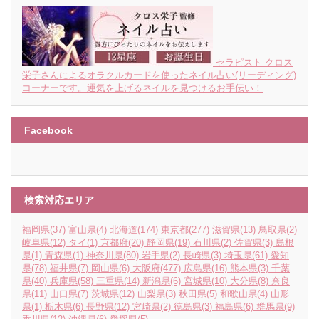
セラピスト クロス
栄子さんによるオラクルカードを使ったネイル占い(リーディング)
コーナーです。運気を上げるネイルを見つけるお手伝い！
Facebook
検索対応エリア
福岡県
(37)
富山県
(4)
北海道
(174)
東京都
(277)
滋賀県
(13)
鳥取県
(2)
岐阜県
(12)
タイ
(1)
京都府
(20)
静岡県
(19)
石川県
(2)
佐賀県
(3)
島根
県
(1)
青森県
(1)
神奈川県
(80)
岩手県
(2)
長崎県
(3)
埼玉県
(61)
愛知
県
(78)
福井県
(7)
岡山県
(6)
大阪府
(477)
広島県
(16)
熊本県
(3)
千葉
県
(40)
兵庫県
(58)
三重県
(14)
新潟県
(6)
宮城県
(10)
大分県
(8)
奈良
県
(11)
山口県
(7)
茨城県
(12)
山梨県
(3)
秋田県
(5)
和歌山県
(4)
山形
県
(1)
栃木県
(6)
長野県
(12)
宮崎県
(2)
徳島県
(3)
福島県
(6)
群馬県
(9)