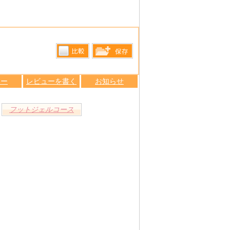
比較す
保存リス
る
ュー
レビューを書く
お知らせ
トへ登録
します
フットジェルコース