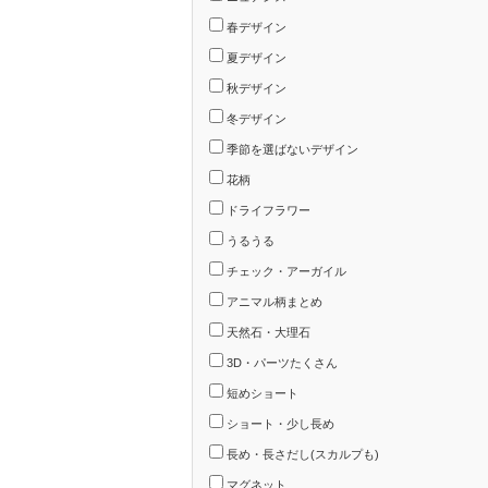
春デザイン
夏デザイン
秋デザイン
冬デザイン
季節を選ばないデザイン
花柄
ドライフラワー
うるうる
チェック・アーガイル
アニマル柄まとめ
天然石・大理石
3D・パーツたくさん
短めショート
ショート・少し長め
長め・長さだし(スカルプも)
マグネット