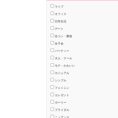
ライブ
オフィス
日常生活
デート
合コン・勝負
女子会
パーティー
大人・クール
モテ・かわいい
カジュアル
シンプル
フェミニン
エレガント
ガーリー
ブライダル
ニュアンス