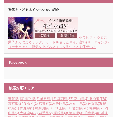
運気を上げるネイル占いをご紹介
セラピスト クロス
栄子さんによるオラクルカードを使ったネイル占い(リーディング)
コーナーです。運気を上げるネイルを見つけるお手伝い！
Facebook
検索対応エリア
滋賀県
(13)
鳥取県
(2)
岐阜県
(12)
福岡県
(37)
富山県
(4)
北海道
(174)
東京都
(277)
タイ
(1)
京都府
(20)
静岡県
(19)
石川県
(2)
佐賀県
(3)
島
根県
(1)
青森県
(1)
神奈川県
(80)
埼玉県
(61)
愛知県
(78)
福井県
(7)
岡
山県
(6)
大阪府
(477)
岩手県
(2)
長崎県
(3)
熊本県
(3)
千葉県
(40)
兵庫