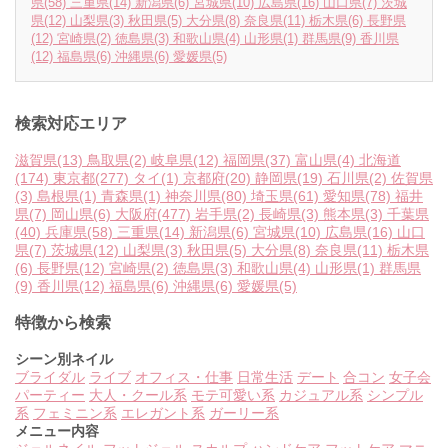
県
(58)
三重県
(14)
新潟県
(6)
宮城県
(10)
広島県
(16)
山口県
(7)
茨城
県
(12)
山梨県
(3)
秋田県
(5)
大分県
(8)
奈良県
(11)
栃木県
(6)
長野県
(12)
宮崎県
(2)
徳島県
(3)
和歌山県
(4)
山形県
(1)
群馬県
(9)
香川県
(12)
福島県
(6)
沖縄県
(6)
愛媛県
(5)
検索対応エリア
滋賀県
(13)
鳥取県
(2)
岐阜県
(12)
福岡県
(37)
富山県
(4)
北海道
(174)
東京都
(277)
タイ
(1)
京都府
(20)
静岡県
(19)
石川県
(2)
佐賀県
(3)
島根県
(1)
青森県
(1)
神奈川県
(80)
埼玉県
(61)
愛知県
(78)
福井
県
(7)
岡山県
(6)
大阪府
(477)
岩手県
(2)
長崎県
(3)
熊本県
(3)
千葉県
(40)
兵庫県
(58)
三重県
(14)
新潟県
(6)
宮城県
(10)
広島県
(16)
山口
県
(7)
茨城県
(12)
山梨県
(3)
秋田県
(5)
大分県
(8)
奈良県
(11)
栃木県
(6)
長野県
(12)
宮崎県
(2)
徳島県
(3)
和歌山県
(4)
山形県
(1)
群馬県
(9)
香川県
(12)
福島県
(6)
沖縄県
(6)
愛媛県
(5)
特徴から検索
シーン別ネイル
ブライダル
ライブ
オフィス・仕事
日常生活
デート
合コン
女子会
パーティー
大人・クール系
モテ可愛い系
カジュアル系
シンプル
系
フェミニン系
エレガント系
ガーリー系
メニュー内容