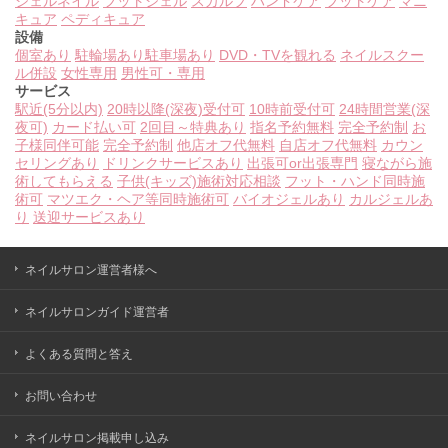
ジェルネイル
フットジェル
スカルプ
ハンドケア
フットケア
マニ
キュア
ペディキュア
設備
個室あり
駐輪場あり
駐車場あり
DVD・TVを観れる
ネイルスクー
ル併設
女性専用
男性可・専用
サービス
駅近(5分以内)
20時以降(深夜)受付可
10時前受付可
24時間営業(深
夜可)
カード払い可
2回目～特典あり
指名予約無料
完全予約制
お
子様同伴可能
完全予約制
他店オフ代無料
自店オフ代無料
カウン
セリングあり
ドリンクサービスあり
出張可or出張専門
寝ながら施
術してもらえる
子供(キッズ)施術対応相談
フット・ハンド同時施
術可
マツエク・ヘア等同時施術可
バイオジェルあり
カルジェルあ
り
送迎サービスあり
ネイルサロン運営者様へ
ネイルサロンガイド運営者
よくある質問と答え
お問い合わせ
ネイルサロン掲載申し込み