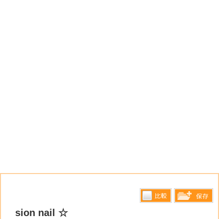
比較す
sion nail ☆
保存リス