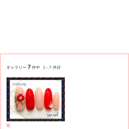
7
ギャラリー
件中
1 - 7 件目
椿