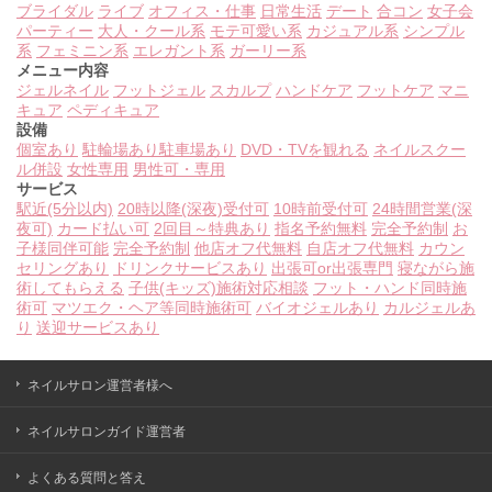
ブライダル
ライブ
オフィス・仕事
日常生活
デート
合コン
女子会
パーティー
大人・クール系
モテ可愛い系
カジュアル系
シンプル
系
フェミニン系
エレガント系
ガーリー系
メニュー内容
ジェルネイル
フットジェル
スカルプ
ハンドケア
フットケア
マニ
キュア
ペディキュア
設備
個室あり
駐輪場あり
駐車場あり
DVD・TVを観れる
ネイルスクー
ル併設
女性専用
男性可・専用
サービス
駅近(5分以内)
20時以降(深夜)受付可
10時前受付可
24時間営業(深
夜可)
カード払い可
2回目～特典あり
指名予約無料
完全予約制
お
子様同伴可能
完全予約制
他店オフ代無料
自店オフ代無料
カウン
セリングあり
ドリンクサービスあり
出張可or出張専門
寝ながら施
術してもらえる
子供(キッズ)施術対応相談
フット・ハンド同時施
術可
マツエク・ヘア等同時施術可
バイオジェルあり
カルジェルあ
り
送迎サービスあり
ネイルサロン運営者様へ
ネイルサロンガイド運営者
よくある質問と答え