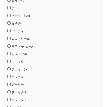
日常生活
デート
合コン・勝負
女子会
パーティー
大人・クール
モテ・かわいい
カジュアル
シンプル
フェミニン
エレガント
ガーリー
ブライダル
ニュアンス