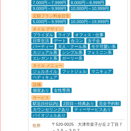
7,000円～7,999円
8,000円～8,999円
9,000円～9,999円
10,000円～10,999円
定額プラン料金目安
5,000円～9,999円
10,000円～19,999円
ネイル デザイン
ブライダル
ライブ
オフィス・仕事
日常生活
デート
合コン
女子会
パーティー
大人・クール系
モテ可愛い系
カジュアル系
シンプル系
フェミニン系
エレガント系
ガーリー系
ネイル メニュー
ジェルネイル
フットジェル
マニキュア
ペディキュア
設備
個室あり
女性専用
サービス
駅近(5分以内)
2回目～特典あり
完全予約制
カウンセリングあり
ティーサービスあり
バイオジェルあり
〒520-0025 大津市皇子が丘２丁目７
住所
－２５－３０７