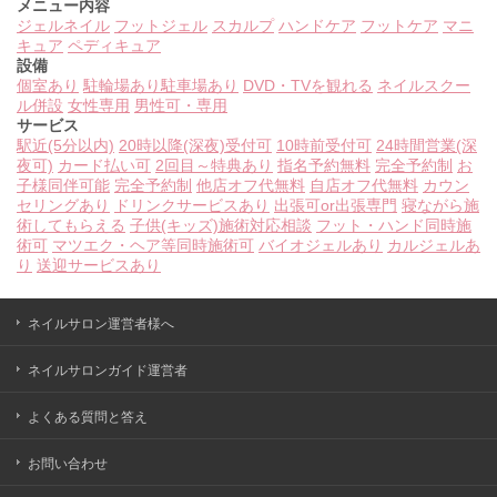
メニュー内容
ジェルネイル
フットジェル
スカルプ
ハンドケア
フットケア
マニ
キュア
ペディキュア
設備
個室あり
駐輪場あり
駐車場あり
DVD・TVを観れる
ネイルスクー
ル併設
女性専用
男性可・専用
サービス
駅近(5分以内)
20時以降(深夜)受付可
10時前受付可
24時間営業(深
夜可)
カード払い可
2回目～特典あり
指名予約無料
完全予約制
お
子様同伴可能
完全予約制
他店オフ代無料
自店オフ代無料
カウン
セリングあり
ドリンクサービスあり
出張可or出張専門
寝ながら施
術してもらえる
子供(キッズ)施術対応相談
フット・ハンド同時施
術可
マツエク・ヘア等同時施術可
バイオジェルあり
カルジェルあ
り
送迎サービスあり
ネイルサロン運営者様へ
ネイルサロンガイド運営者
よくある質問と答え
お問い合わせ