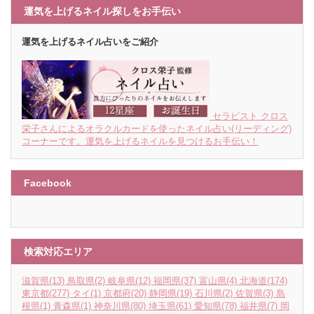
運気を上げるネイル探しをお手伝い
運気を上げるネイル占いをご紹介
セラピスト クロス
栄子さんによるオラクルカードを使ったネイル占い(リーディング)
コーナーです。運気を上げるネイルを見つけるお手伝い！
Facebook
検索対応エリア
滋賀県
(13)
鳥取県
(2)
岐阜県
(12)
福岡県
(37)
富山県
(4)
北海道
(174)
東京都
(277)
タイ
(1)
京都府
(20)
静岡県
(19)
石川県
(2)
佐賀県
(3)
島
根県
(1)
青森県
(1)
神奈川県
(80)
埼玉県
(61)
愛知県
(78)
福井県
(7)
岡