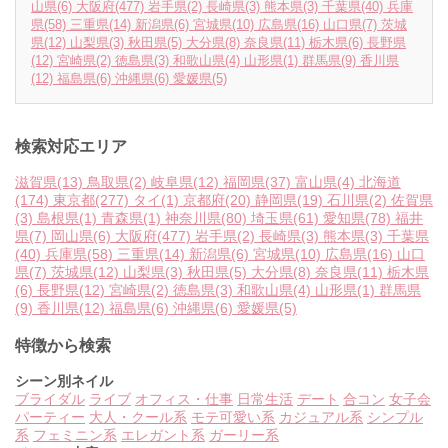
山県
(6)
大阪府
(477)
岩手県
(2)
長崎県
(3)
熊本県
(3)
千葉県
(40)
兵庫
県
(58)
三重県
(14)
新潟県
(6)
宮城県
(10)
広島県
(16)
山口県
(7)
茨城
県
(12)
山梨県
(3)
秋田県
(5)
大分県
(8)
奈良県
(11)
栃木県
(6)
長野県
(12)
宮崎県
(2)
徳島県
(3)
和歌山県
(4)
山形県
(1)
群馬県
(9)
香川県
(12)
福島県
(6)
沖縄県
(6)
愛媛県
(5)
検索対応エリア
滋賀県
(13)
鳥取県
(2)
岐阜県
(12)
福岡県
(37)
富山県
(4)
北海道
(174)
東京都
(277)
タイ
(1)
京都府
(20)
静岡県
(19)
石川県
(2)
佐賀県
(3)
島根県
(1)
青森県
(1)
神奈川県
(80)
埼玉県
(61)
愛知県
(78)
福井
県
(7)
岡山県
(6)
大阪府
(477)
岩手県
(2)
長崎県
(3)
熊本県
(3)
千葉県
(40)
兵庫県
(58)
三重県
(14)
新潟県
(6)
宮城県
(10)
広島県
(16)
山口
県
(7)
茨城県
(12)
山梨県
(3)
秋田県
(5)
大分県
(8)
奈良県
(11)
栃木県
(6)
長野県
(12)
宮崎県
(2)
徳島県
(3)
和歌山県
(4)
山形県
(1)
群馬県
(9)
香川県
(12)
福島県
(6)
沖縄県
(6)
愛媛県
(5)
特徴から検索
シーン別ネイル
ブライダル
ライブ
オフィス・仕事
日常生活
デート
合コン
女子会
パーティー
大人・クール系
モテ可愛い系
カジュアル系
シンプル
系
フェミニン系
エレガント系
ガーリー系