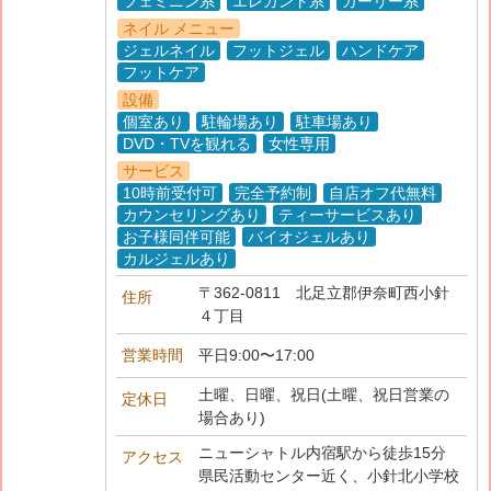
フェミニン系
エレガント系
ガーリー系
ネイル メニュー
ジェルネイル
フットジェル
ハンドケア
フットケア
設備
個室あり
駐輪場あり
駐車場あり
DVD・TVを観れる
女性専用
サービス
10時前受付可
完全予約制
自店オフ代無料
カウンセリングあり
ティーサービスあり
お子様同伴可能
バイオジェルあり
カルジェルあり
〒362-0811
北足立郡伊奈町西小針
住所
４丁目
営業時間
平日9:00〜17:00
土曜、日曜、祝日(土曜、祝日営業の
定休日
場合あり)
ニューシャトル内宿駅から徒歩15分
アクセス
県民活動センター近く、小針北小学校