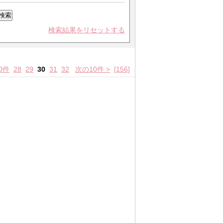
検索結果をリセットする
0件
28
29
30
31
32
次の10件 >
[156]