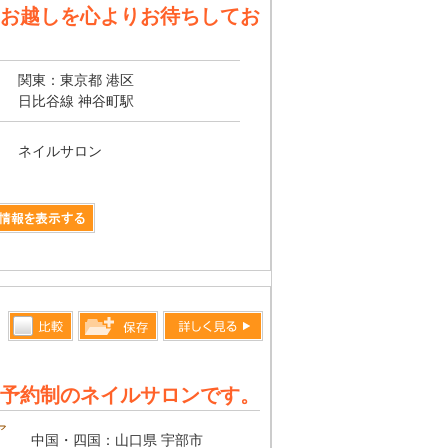
お越しを心よりお待ちしてお
関東：東京都 港区
日比谷線 神谷町駅
ネイルサロン
比較す
詳しく見る
保存リス
る
トへ登録
予約制のネイルサロンです。
します
ア
中国・四国：山口県 宇部市