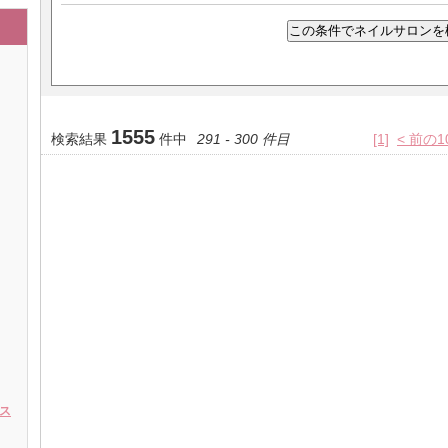
1555
検索結果
件中
291 - 300 件目
[1]
< 前の1
ス