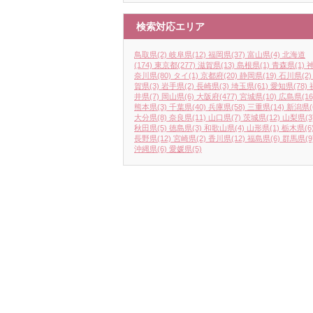
検索対応エリア
鳥取県
(2)
岐阜県
(12)
福岡県
(37)
富山県
(4)
北海道
(174)
東京都
(277)
滋賀県
(13)
島根県
(1)
青森県
(1)
奈川県
(80)
タイ
(1)
京都府
(20)
静岡県
(19)
石川県
(2)
賀県
(3)
岩手県
(2)
長崎県
(3)
埼玉県
(61)
愛知県
(78)
井県
(7)
岡山県
(6)
大阪府
(477)
宮城県
(10)
広島県
(16
熊本県
(3)
千葉県
(40)
兵庫県
(58)
三重県
(14)
新潟県
(
大分県
(8)
奈良県
(11)
山口県
(7)
茨城県
(12)
山梨県
(3
秋田県
(5)
徳島県
(3)
和歌山県
(4)
山形県
(1)
栃木県
(6
長野県
(12)
宮崎県
(2)
香川県
(12)
福島県
(6)
群馬県
(9
沖縄県
(6)
愛媛県
(5)