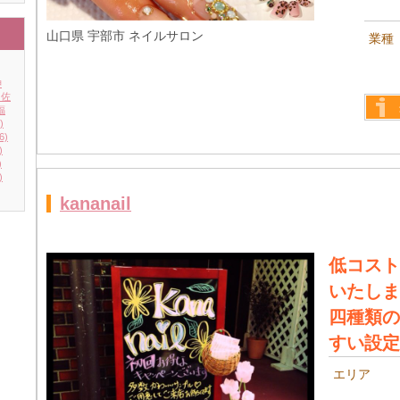
山口県 宇部市 ネイルサロン
業種
神
佐
福
)
詳し
6)
)
)
)
kananail
低コスト
いたしま
四種類の
すい設定
エリア