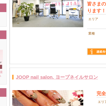
皆さまの
ります！
エリア
業種
詳しく見る
を使
を
JOOP nail salon. ヨープネイルサロン
完全
エリ