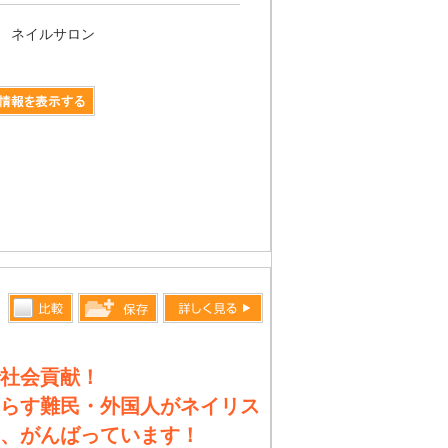
ネイルサロン
比較す
詳しく見る
保存リス
る
トへ登録
社会貢献！
します
らす難民・外国人がネイリス
、がんばっています！