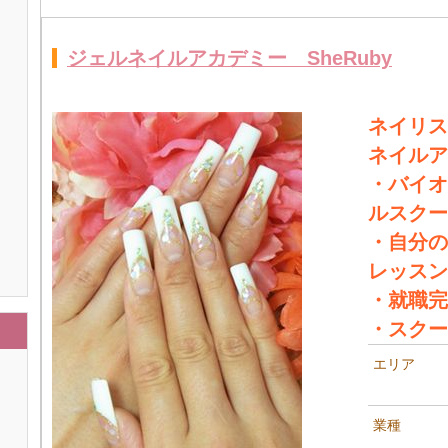
ジェルネイルアカデミー SheRuby
ネイリス
ネイルア
・バイオ
ルスクー
・自分の
レッスン
・就職完
・スクー
エリア
業種