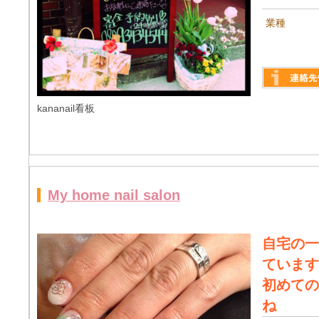
業種
詳しく見る
kananail看板
My home nail salon
自宅の一
ています
初めての
ね