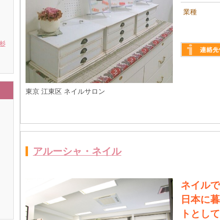
業種
 杉
詳しく見る
東京 江東区 ネイルサロン
アルーシャ・ネイル
ネイルで
日本に暮
トとして