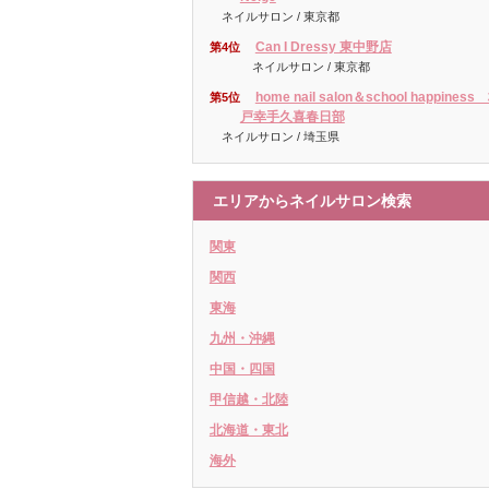
ネイルサロン / 東京都
Can I Dressy 東中野店
第4位
ネイルサロン / 東京都
home nail salon＆school happiness
第5位
戸幸手久喜春日部
ネイルサロン / 埼玉県
エリアからネイルサロン検索
関東
関西
東海
九州・沖縄
中国・四国
甲信越・北陸
北海道・東北
海外