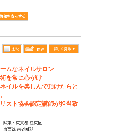
比較す
詳しく見る
保存リス
る
トへ登録
ームなネイルサロン
します
術を常に心がけ
ネイルを楽しんで頂けたらと
。
リスト協会認定講師が担当致
関東：東京都 江東区
東西線 南砂町駅