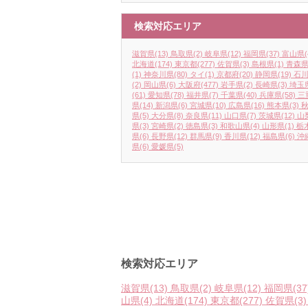
検索対応エリア
滋賀県
(13)
鳥取県
(2)
岐阜県
(12)
福岡県
(37)
富山県
(
北海道
(174)
東京都
(277)
佐賀県
(3)
島根県
(1)
青森
(1)
神奈川県
(80)
タイ
(1)
京都府
(20)
静岡県
(19)
石
(2)
岡山県
(6)
大阪府
(477)
岩手県
(2)
長崎県
(3)
埼玉
(61)
愛知県
(78)
福井県
(7)
千葉県
(40)
兵庫県
(58)
三
県
(14)
新潟県
(6)
宮城県
(10)
広島県
(16)
熊本県
(3)
県
(5)
大分県
(8)
奈良県
(11)
山口県
(7)
茨城県
(12)
山
県
(3)
宮崎県
(2)
徳島県
(3)
和歌山県
(4)
山形県
(1)
栃
県
(6)
長野県
(12)
群馬県
(9)
香川県
(12)
福島県
(6)
沖
県
(6)
愛媛県
(5)
検索対応エリア
滋賀県
(13)
鳥取県
(2)
岐阜県
(12)
福岡県
(37
山県
(4)
北海道
(174)
東京都
(277)
佐賀県
(3)