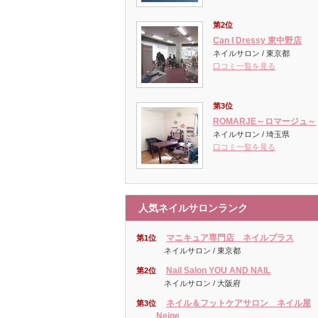
第2位
Can I Dressy 東中野店
ネイルサロン / 東京都
口コミ一覧を見る
第3位
ROMARJE～ロマージュ～
ネイルサロン / 埼玉県
口コミ一覧を見る
人気ネイルサロンランク
マニキュア専門店 ネイルプラス
第1位
ネイルサロン / 東京都
Nail Salon YOU AND NAIL
第2位
ネイルサロン / 大阪府
ネイル＆フットケアサロン ネイル屋
第3位
Neige