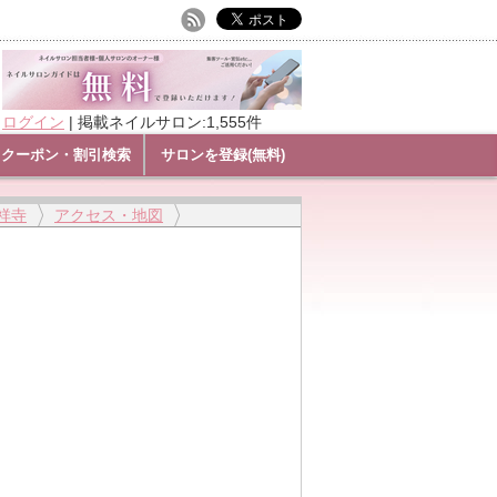
ログイン
|
掲載ネイルサロン:1,555件
クーポン・割引検索
サロンを登録(無料)
吉祥寺
アクセス・地図