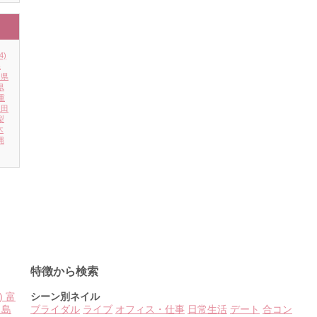
4)
県
川県
県
重
秋田
梨
木
縄
特徴から検索
)
富
シーン別ネイル
島
ブライダル
ライブ
オフィス・仕事
日常生活
デート
合コン