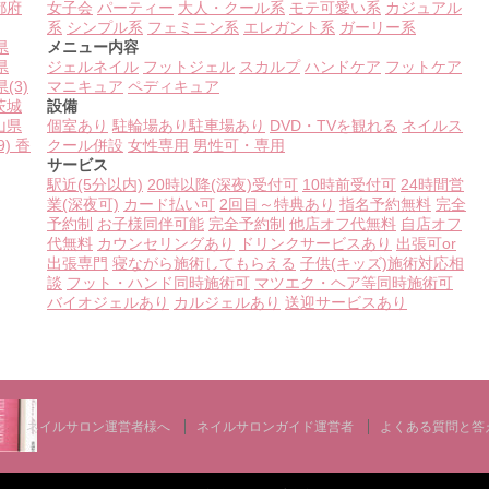
都府
女子会
パーティー
大人・クール系
モテ可愛い系
カジュアル
系
シンプル系
フェミニン系
エレガント系
ガーリー系
県
メニュー内容
県
ジェルネイル
フットジェル
スカルプ
ハンドケア
フットケア
県
(3)
マニキュア
ペディキュア
茨城
設備
山県
個室あり
駐輪場あり
駐車場あり
DVD・TVを観れる
ネイルス
9)
香
クール併設
女性専用
男性可・専用
サービス
駅近(5分以内)
20時以降(深夜)受付可
10時前受付可
24時間営
業(深夜可)
カード払い可
2回目～特典あり
指名予約無料
完全
予約制
お子様同伴可能
完全予約制
他店オフ代無料
自店オフ
代無料
カウンセリングあり
ドリンクサービスあり
出張可or
出張専門
寝ながら施術してもらえる
子供(キッズ)施術対応相
談
フット・ハンド同時施術可
マツエク・ヘア等同時施術可
バイオジェルあり
カルジェルあり
送迎サービスあり
ネイルサロン運営者様へ
ネイルサロンガイド運営者
よくある質問と答