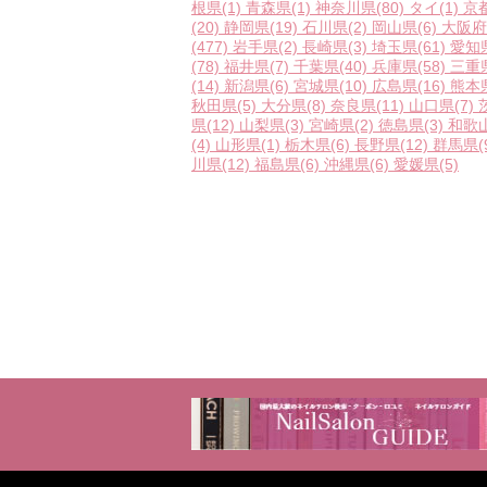
根県
(1)
青森県
(1)
神奈川県
(80)
タイ
(1)
京
(20)
静岡県
(19)
石川県
(2)
岡山県
(6)
大阪府
(477)
岩手県
(2)
長崎県
(3)
埼玉県
(61)
愛知
(78)
福井県
(7)
千葉県
(40)
兵庫県
(58)
三重
(14)
新潟県
(6)
宮城県
(10)
広島県
(16)
熊本
秋田県
(5)
大分県
(8)
奈良県
(11)
山口県
(7)
県
(12)
山梨県
(3)
宮崎県
(2)
徳島県
(3)
和歌
(4)
山形県
(1)
栃木県
(6)
長野県
(12)
群馬県
(
川県
(12)
福島県
(6)
沖縄県
(6)
愛媛県
(5)