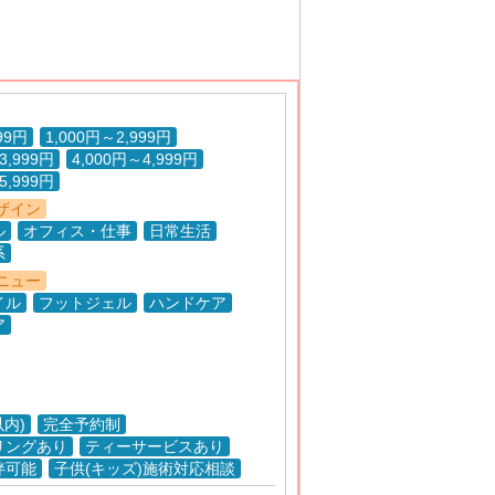
99円
1,000円～2,999円
3,999円
4,000円～4,999円
5,999円
ザイン
ル
オフィス・仕事
日常生活
系
ニュー
イル
フットジェル
ハンドケア
ア
以内)
完全予約制
リングあり
ティーサービスあり
伴可能
子供(キッズ)施術対応相談