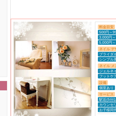
料金目安
500円～9
3,000円～
5,000円～
ネイル デ
ブライダ
シンプル
ネイル メ
ジェルネ
フットケ
設備
個室あり
サービス
駅近(5分
カウンセ
お子様同