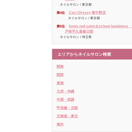
ネイルサロン / 東京都
Can I Dressy 東中野店
第4位
ネイルサロン / 東京都
home nail salon＆school happiness
第5位
戸幸手久喜春日部
ネイルサロン / 埼玉県
エリアからネイルサロン検索
関東
関西
東海
九州・沖縄
中国・四国
甲信越・北陸
北海道・東北
海外