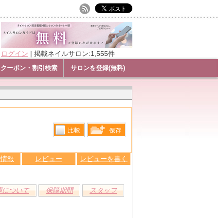
ログイン
|
掲載ネイルサロン:1,555件
クーポン・割引検索
サロンを登録(無料)
比較す
保存リス
る
ン情報
レビュー
レビューを書く
トへ登録
します
理について
保障期間
スタッフ