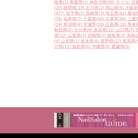
根県
(1)
青森県
(1)
神奈川県
(80)
タイ
(1)
京
(20)
静岡県
(19)
石川県
(2)
岡山県
(6)
大阪府
(477)
岩手県
(2)
長崎県
(3)
埼玉県
(61)
愛知
(78)
福井県
(7)
千葉県
(40)
兵庫県
(58)
三重
(14)
新潟県
(6)
宮城県
(10)
広島県
(16)
熊本
秋田県
(5)
大分県
(8)
奈良県
(11)
山口県
(7)
県
(12)
山梨県
(3)
宮崎県
(2)
徳島県
(3)
和歌
(4)
山形県
(1)
栃木県
(6)
長野県
(12)
群馬県
(
川県
(12)
福島県
(6)
沖縄県
(6)
愛媛県
(5)