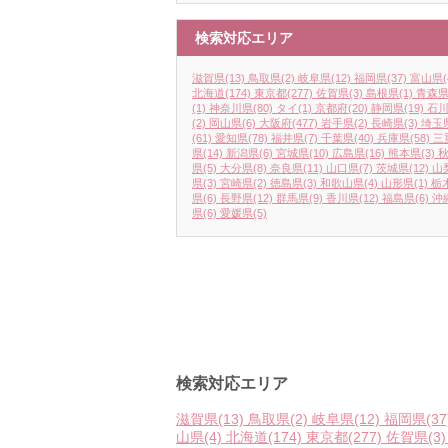
検索対応エリア
滋賀県
(13)
鳥取県
(2)
岐阜県
(12)
福岡県
(37)
富山県
(
北海道
(174)
東京都
(277)
佐賀県
(3)
島根県
(1)
青森
(1)
神奈川県
(80)
タイ
(1)
京都府
(20)
静岡県
(19)
石
(2)
岡山県
(6)
大阪府
(477)
岩手県
(2)
長崎県
(3)
埼玉
(61)
愛知県
(78)
福井県
(7)
千葉県
(40)
兵庫県
(58)
三
県
(14)
新潟県
(6)
宮城県
(10)
広島県
(16)
熊本県
(3)
県
(5)
大分県
(8)
奈良県
(11)
山口県
(7)
茨城県
(12)
山
県
(3)
宮崎県
(2)
徳島県
(3)
和歌山県
(4)
山形県
(1)
栃
県
(6)
長野県
(12)
群馬県
(9)
香川県
(12)
福島県
(6)
沖
県
(6)
愛媛県
(5)
検索対応エリア
滋賀県
(13)
鳥取県
(2)
岐阜県
(12)
福岡県
(37
山県
(4)
北海道
(174)
東京都
(277)
佐賀県
(3)