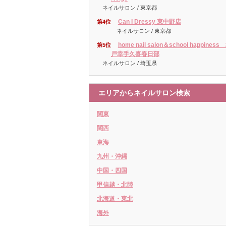
ネイルサロン / 東京都
Can I Dressy 東中野店
第4位
ネイルサロン / 東京都
home nail salon＆school happiness
第5位
戸幸手久喜春日部
ネイルサロン / 埼玉県
エリアからネイルサロン検索
関東
関西
東海
九州・沖縄
中国・四国
甲信越・北陸
北海道・東北
海外