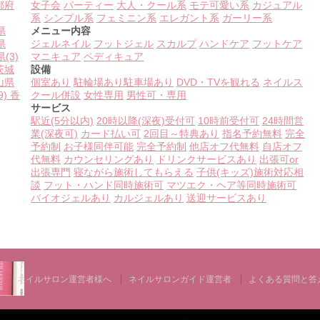
都府
女子会
パーティー
大人・クール系
モテ可愛い系
カジュアル
系
シンプル系
フェミニン系
エレガント系
ガーリー系
県
メニュー内容
県
ジェルネイル
フットジェル
スカルプ
ハンドケア
フットケア
県
(3)
マニキュア
ペディキュア
茨城
設備
山県
個室あり
駐輪場あり
駐車場あり
DVD・TVを観れる
ネイルス
9)
香
クール併設
女性専用
男性可・専用
サービス
駅近(5分以内)
20時以降(深夜)受付可
10時前受付可
24時間営
業(深夜可)
カード払い可
2回目～特典あり
指名予約無料
完全
予約制
お子様同伴可能
完全予約制
他店オフ代無料
自店オフ
代無料
カウンセリングあり
ドリンクサービスあり
出張可or
出張専門
寝ながら施術してもらえる
子供(キッズ)施術対応相
談
フット・ハンド同時施術可
マツエク・ヘア等同時施術可
バイオジェルあり
カルジェルあり
送迎サービスあり
ネイルサロン運営者様へ
ネイルサロンガイド運営者
よくある質問と答