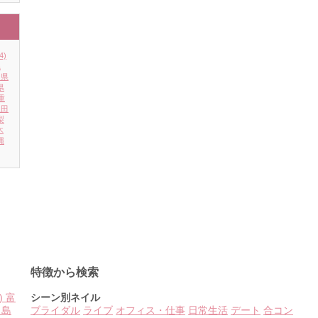
4)
県
川県
県
重
秋田
梨
木
縄
特徴から検索
)
富
シーン別ネイル
島
ブライダル
ライブ
オフィス・仕事
日常生活
デート
合コン