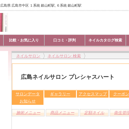
広島県 広島市中区 １系統 銀山町駅, ６系統 銀山町駅
比較・お気に入り
口コミ・評判
ネイルカタログ検索
ネイルサロン
ネイルサロン 検索
広島ネイルサロン プレシャスハート
サロンデータ
ギャラリー
アクセスマップ
クーポ
お知らせ
施術メニュー
商品メニュー
定額ネイル
衛生管