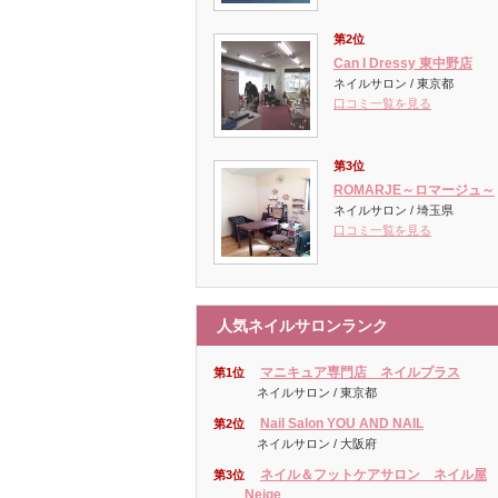
第2位
Can I Dressy 東中野店
ネイルサロン / 東京都
口コミ一覧を見る
第3位
ROMARJE～ロマージュ～
ネイルサロン / 埼玉県
口コミ一覧を見る
人気ネイルサロンランク
マニキュア専門店 ネイルプラス
第1位
ネイルサロン / 東京都
Nail Salon YOU AND NAIL
第2位
ネイルサロン / 大阪府
ネイル＆フットケアサロン ネイル屋
第3位
Neige