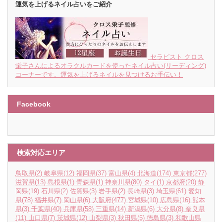
運気を上げるネイル占いをご紹介
セラピスト クロス
栄子さんによるオラクルカードを使ったネイル占い(リーディング)
コーナーです。運気を上げるネイルを見つけるお手伝い！
Facebook
検索対応エリア
鳥取県
(2)
岐阜県
(12)
福岡県
(37)
富山県
(4)
北海道
(174)
東京都
(277)
滋賀県
(13)
島根県
(1)
青森県
(1)
神奈川県
(80)
タイ
(1)
京都府
(20)
静
岡県
(19)
石川県
(2)
佐賀県
(3)
岩手県
(2)
長崎県
(3)
埼玉県
(61)
愛知
県
(78)
福井県
(7)
岡山県
(6)
大阪府
(477)
宮城県
(10)
広島県
(16)
熊本
県
(3)
千葉県
(40)
兵庫県
(58)
三重県
(14)
新潟県
(6)
大分県
(8)
奈良県
(11)
山口県
(7)
茨城県
(12)
山梨県
(3)
秋田県
(5)
徳島県
(3)
和歌山県