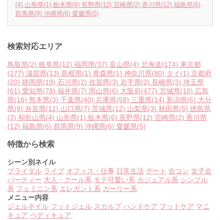
(4)
山形県
(1)
栃木県
(6)
長野県
(12)
宮崎県
(2)
香川県
(12)
福島県
(6)
群馬県
(9)
沖縄県
(6)
愛媛県
(5)
検索対応エリア
鳥取県
(2)
岐阜県
(12)
福岡県
(37)
富山県
(4)
北海道
(174)
東京都
(277)
滋賀県
(13)
島根県
(1)
青森県
(1)
神奈川県
(80)
タイ
(1)
京都府
(20)
静岡県
(19)
石川県
(2)
佐賀県
(3)
岩手県
(2)
長崎県
(3)
埼玉県
(61)
愛知県
(78)
福井県
(7)
岡山県
(6)
大阪府
(477)
宮城県
(10)
広島
県
(16)
熊本県
(3)
千葉県
(40)
兵庫県
(58)
三重県
(14)
新潟県
(6)
大分
県
(8)
奈良県
(11)
山口県
(7)
茨城県
(12)
山梨県
(3)
秋田県
(5)
徳島県
(3)
和歌山県
(4)
山形県
(1)
栃木県
(6)
長野県
(12)
宮崎県
(2)
香川県
(12)
福島県
(6)
群馬県
(9)
沖縄県
(6)
愛媛県
(5)
特徴から検索
シーン別ネイル
ブライダル
ライブ
オフィス・仕事
日常生活
デート
合コン
女子会
パーティー
大人・クール系
モテ可愛い系
カジュアル系
シンプル
系
フェミニン系
エレガント系
ガーリー系
メニュー内容
ジェルネイル
フットジェル
スカルプ
ハンドケア
フットケア
マニ
キュア
ペディキュア