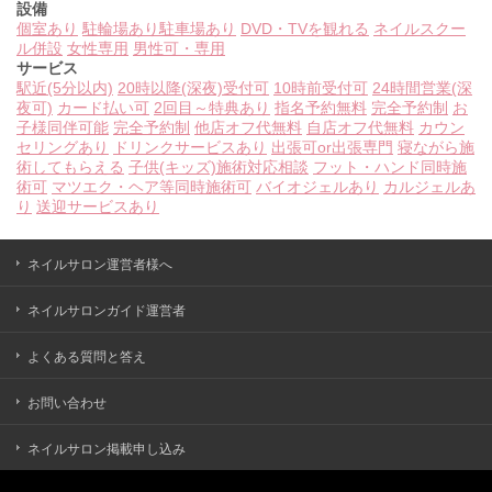
設備
個室あり
駐輪場あり
駐車場あり
DVD・TVを観れる
ネイルスクー
ル併設
女性専用
男性可・専用
サービス
駅近(5分以内)
20時以降(深夜)受付可
10時前受付可
24時間営業(深
夜可)
カード払い可
2回目～特典あり
指名予約無料
完全予約制
お
子様同伴可能
完全予約制
他店オフ代無料
自店オフ代無料
カウン
セリングあり
ドリンクサービスあり
出張可or出張専門
寝ながら施
術してもらえる
子供(キッズ)施術対応相談
フット・ハンド同時施
術可
マツエク・ヘア等同時施術可
バイオジェルあり
カルジェルあ
り
送迎サービスあり
ネイルサロン運営者様へ
ネイルサロンガイド運営者
よくある質問と答え
お問い合わせ
ネイルサロン掲載申し込み