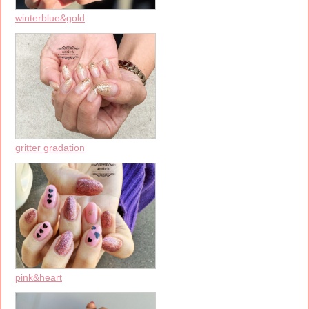
winterblue&gold
gritter gradation
pink&heart