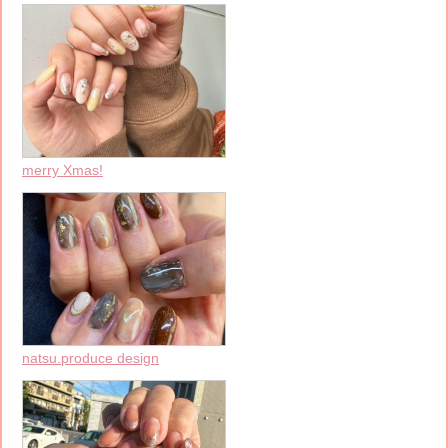
merry Xmas!
natsu.produce design