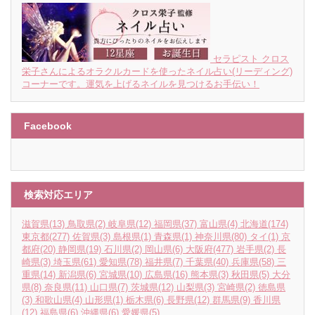
セラピスト クロス
栄子さんによるオラクルカードを使ったネイル占い(リーディング)
コーナーです。運気を上げるネイルを見つけるお手伝い！
Facebook
検索対応エリア
滋賀県
(13)
鳥取県
(2)
岐阜県
(12)
福岡県
(37)
富山県
(4)
北海道
(174)
東京都
(277)
佐賀県
(3)
島根県
(1)
青森県
(1)
神奈川県
(80)
タイ
(1)
京
都府
(20)
静岡県
(19)
石川県
(2)
岡山県
(6)
大阪府
(477)
岩手県
(2)
長
崎県
(3)
埼玉県
(61)
愛知県
(78)
福井県
(7)
千葉県
(40)
兵庫県
(58)
三
重県
(14)
新潟県
(6)
宮城県
(10)
広島県
(16)
熊本県
(3)
秋田県
(5)
大分
県
(8)
奈良県
(11)
山口県
(7)
茨城県
(12)
山梨県
(3)
宮崎県
(2)
徳島県
(3)
和歌山県
(4)
山形県
(1)
栃木県
(6)
長野県
(12)
群馬県
(9)
香川県
(12)
福島県
(6)
沖縄県
(6)
愛媛県
(5)