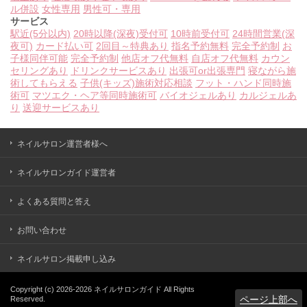
ル併設
女性専用
男性可・専用
サービス
駅近(5分以内)
20時以降(深夜)受付可
10時前受付可
24時間営業(深
夜可)
カード払い可
2回目～特典あり
指名予約無料
完全予約制
お
子様同伴可能
完全予約制
他店オフ代無料
自店オフ代無料
カウン
セリングあり
ドリンクサービスあり
出張可or出張専門
寝ながら施
術してもらえる
子供(キッズ)施術対応相談
フット・ハンド同時施
術可
マツエク・ヘア等同時施術可
バイオジェルあり
カルジェルあ
り
送迎サービスあり
ネイルサロン運営者様へ
ネイルサロンガイド運営者
よくある質問と答え
お問い合わせ
ネイルサロン掲載申し込み
Copyright (c)
2026-2026
ネイルサロンガイド
All Rights
ページ上部へ
Reserved.