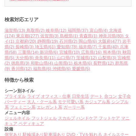
検索対応エリア
滋賀県
(13)
鳥取県
(2)
岐阜県
(12)
福岡県
(37)
富山県
(4)
北海道
(174)
東京都
(277)
佐賀県
(3)
島根県
(1)
青森県
(1)
神奈川県
(80)
タ
イ
(1)
京都府
(20)
静岡県
(19)
石川県
(2)
岡山県
(6)
大阪府
(477)
岩手
県
(2)
長崎県
(3)
埼玉県
(61)
愛知県
(78)
福井県
(7)
千葉県
(40)
兵庫
県
(58)
三重県
(14)
新潟県
(6)
宮城県
(10)
広島県
(16)
熊本県
(3)
秋田
県
(5)
大分県
(8)
奈良県
(11)
山口県
(7)
茨城県
(12)
山梨県
(3)
宮崎県
(2)
徳島県
(3)
和歌山県
(4)
山形県
(1)
栃木県
(6)
長野県
(12)
群馬県
(9)
香川県
(12)
福島県
(6)
沖縄県
(6)
愛媛県
(5)
特徴から検索
シーン別ネイル
ブライダル
ライブ
オフィス・仕事
日常生活
デート
合コン
女子会
パーティー
大人・クール系
モテ可愛い系
カジュアル系
シンプル
系
フェミニン系
エレガント系
ガーリー系
メニュー内容
ジェルネイル
フットジェル
スカルプ
ハンドケア
フットケア
マニ
キュア
ペディキュア
設備
個室あり
駐輪場あり
駐車場あり
DVD・TVを観れる
ネイルスクー