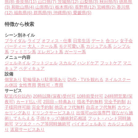
県
(8)
奈良県
(11)
山口県
(7)
茨城県
(12)
山梨県
(3)
秋田県
(5)
徳島県
(3)
和歌山県
(4)
山形県
(1)
栃木県
(6)
長野県
(12)
宮崎県
(2)
香川県
(12)
福島県
(6)
群馬県
(9)
沖縄県
(6)
愛媛県
(5)
特徴から検索
シーン別ネイル
ブライダル
ライブ
オフィス・仕事
日常生活
デート
合コン
女子会
パーティー
大人・クール系
モテ可愛い系
カジュアル系
シンプル
系
フェミニン系
エレガント系
ガーリー系
メニュー内容
ジェルネイル
フットジェル
スカルプ
ハンドケア
フットケア
マニ
キュア
ペディキュア
設備
個室あり
駐輪場あり
駐車場あり
DVD・TVを観れる
ネイルスクー
ル併設
女性専用
男性可・専用
サービス
駅近(5分以内)
20時以降(深夜)受付可
10時前受付可
24時間営業(深
夜可)
カード払い可
2回目～特典あり
指名予約無料
完全予約制
お
子様同伴可能
完全予約制
他店オフ代無料
自店オフ代無料
カウン
セリングあり
ドリンクサービスあり
出張可or出張専門
寝ながら施
術してもらえる
子供(キッズ)施術対応相談
フット・ハンド同時施
術可
マツエク・ヘア等同時施術可
バイオジェルあり
カルジェルあ
り
送迎サービスあり