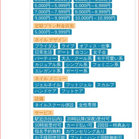
5,000円～5,999円
6,000円～6,999円
7,000円～7,999円
8,000円～8,999円
9,000円～9,999円
10,000円～10,999円
定額プラン料金目安
5,000円～9,999円
ネイル デザイン
ブライダル
ライブ
オフィス・仕事
日常生活
デート
合コン
女子会
パーティー
大人・クール系
モテ可愛い系
カジュアル系
シンプル系
フェミニン系
エレガント系
ガーリー系
ネイル メニュー
ジェルネイル
フットジェル
スカルプ
ハンドケア
フットケア
設備
ネイルスクール併設
女性専用
サービス
駅近(5分以内)
20時以降(深夜)受付可
10時前受付可
カード払い可
2回目～特典あり
指名予約無料
カウンセリングあり
お子様同伴可能
フット・ハンド同時施術可