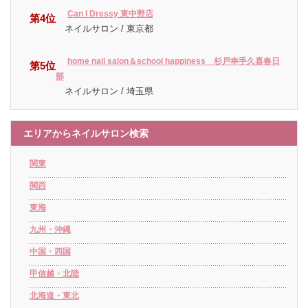
Can I Dressy 東中野店
第4位
ネイルサロン / 東京都
home nail salon＆school happiness 杉戸幸手久喜春日
第5位
部
ネイルサロン / 埼玉県
エリアからネイルサロン検索
関東
関西
東海
九州・沖縄
中国・四国
甲信越・北陸
北海道・東北