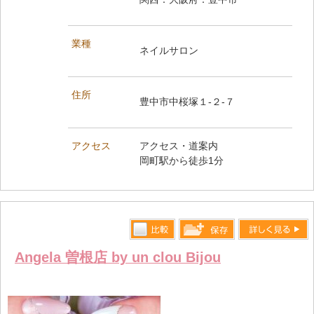
業種
ネイルサロン
住所
豊中市中桜塚１‐２‐７
アクセス
アクセス・道案内
岡町駅から徒歩1分
比較す
詳しく見る
保存リス
Angela 曽根店 by un clou Bijou
る
トへ登録
します