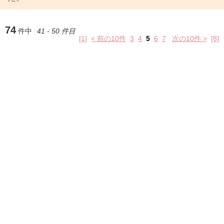
74
件中
41 - 50 件目
[1]
< 前の10件
3
4
5
6
7
次の10件 >
[8]