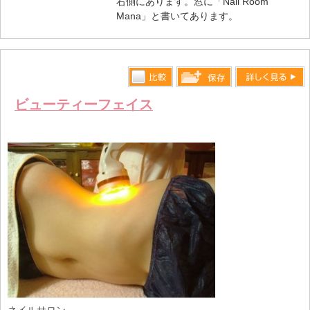
右側にあります。窓に「Nail Room
Mana」と書いてあります。
比較す
詳しく見る
保存リス
ビューティーフェイス
る
トへ登録
します
ネイルサロン