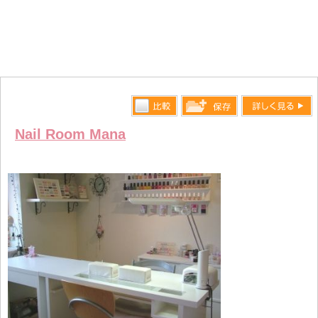
比較す
詳しく見る
保存リス
Nail Room Mana
る
トへ登録
します