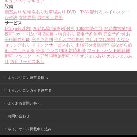
キュア
ペディキュア
設備
個室あり
駐輪場あり
駐車場あり
DVD・TVを観れる
ネイルスクー
ル併設
女性専用
男性可・専用
サービス
駅近(5分以内)
20時以降(深夜)受付可
10時前受付可
24時間営業(深
夜可)
カード払い可
2回目～特典あり
指名予約無料
完全予約制
お
子様同伴可能
完全予約制
他店オフ代無料
自店オフ代無料
カウン
セリングあり
ドリンクサービスあり
出張可or出張専門
寝ながら施
術してもらえる
子供(キッズ)施術対応相談
フット・ハンド同時施
術可
マツエク・ヘア等同時施術可
バイオジェルあり
カルジェルあ
り
送迎サービスあり
ネイルサロン運営者様へ
ネイルサロンガイド運営者
よくある質問と答え
お問い合わせ
ネイルサロン掲載申し込み