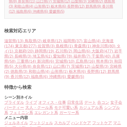
県
(8)
奈良県
(11)
山口県
(7)
茨城県
(12)
山梨県
(3)
宮崎県
(2)
徳島県
(3)
和歌山県
(4)
山形県
(1)
栃木県
(6)
長野県
(12)
群馬県
(9)
香川県
(12)
福島県
(6)
沖縄県
(6)
愛媛県
(5)
検索対応エリア
滋賀県
(13)
鳥取県
(2)
岐阜県
(12)
福岡県
(37)
富山県
(4)
北海道
(174)
東京都
(277)
佐賀県
(3)
島根県
(1)
青森県
(1)
神奈川県
(80)
タ
イ
(1)
京都府
(20)
静岡県
(19)
石川県
(2)
岡山県
(6)
大阪府
(477)
岩手
県
(2)
長崎県
(3)
埼玉県
(61)
愛知県
(78)
福井県
(7)
千葉県
(40)
兵庫
県
(58)
三重県
(14)
新潟県
(6)
宮城県
(10)
広島県
(16)
熊本県
(3)
秋田
県
(5)
大分県
(8)
奈良県
(11)
山口県
(7)
茨城県
(12)
山梨県
(3)
宮崎県
(2)
徳島県
(3)
和歌山県
(4)
山形県
(1)
栃木県
(6)
長野県
(12)
群馬県
(9)
香川県
(12)
福島県
(6)
沖縄県
(6)
愛媛県
(5)
特徴から検索
シーン別ネイル
ブライダル
ライブ
オフィス・仕事
日常生活
デート
合コン
女子会
パーティー
大人・クール系
モテ可愛い系
カジュアル系
シンプル
系
フェミニン系
エレガント系
ガーリー系
メニュー内容
ジェルネイル
フットジェル
スカルプ
ハンドケア
フットケア
マニ