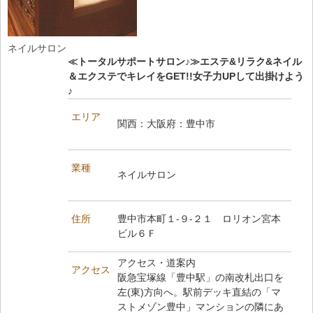
ネイルサロン
≪トータルサポートサロン♪≫エステ&リラク&ネイル
＆エクステでキレイをGET!!女子力UPして出掛けよう
♪
エリア
関西：大阪府：豊中市
業種
ネイルサロン
住所
豊中市本町１‐９‐２１ ロリオン宮本
ビル６Ｆ
アクセス・道案内
アクセス
阪急宝塚線「豊中駅」の南改札出口を
左(東)方向へ。駅前デッキ直結の「マ
ストメゾン豊中」マンションの隣にあ