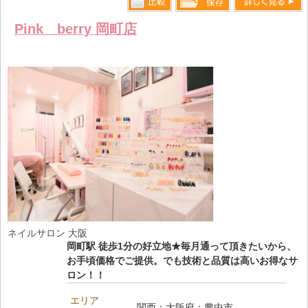
比較す
詳しく見る
保存リス
Pink berry 岡町店
る
トへ登録
します
ネイルサロン 大阪
岡町駅 徒歩1分の好立地★毎月通って頂きたいから、
お手頃価格でご提供。でも技術と品質は高いお得なサ
ロン！！
エリア
関西：大阪府：豊中市