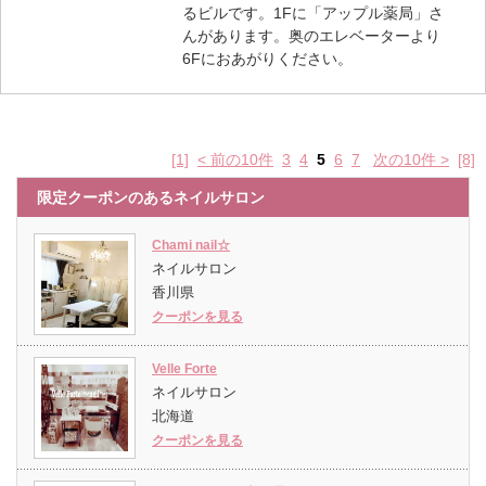
るビルです。1Fに「アップル薬局」さ
んがあります。奥のエレベーターより
6Fにおあがりください。
[1]
< 前の10件
3
4
5
6
7
次の10件 >
[8]
限定クーポンのあるネイルサロン
Chami nail☆
ネイルサロン
香川県
クーポンを見る
Velle Forte
ネイルサロン
北海道
クーポンを見る