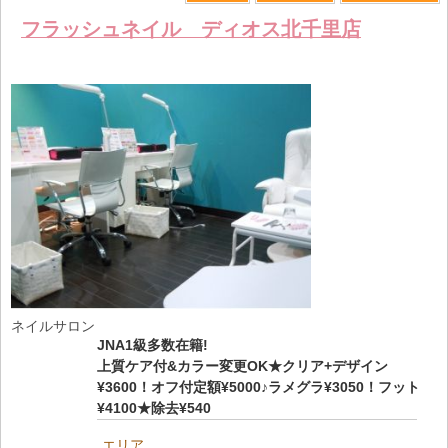
比較す
詳しく見る
保存リス
フラッシュネイル ディオス北千里店
る
トへ登録
します
ネイルサロン
JNA1級多数在籍!
上質ケア付&カラー変更OK★クリア+デザイン
¥3600！オフ付定額¥5000♪ラメグラ¥3050！フット
¥4100★除去¥540
エリア