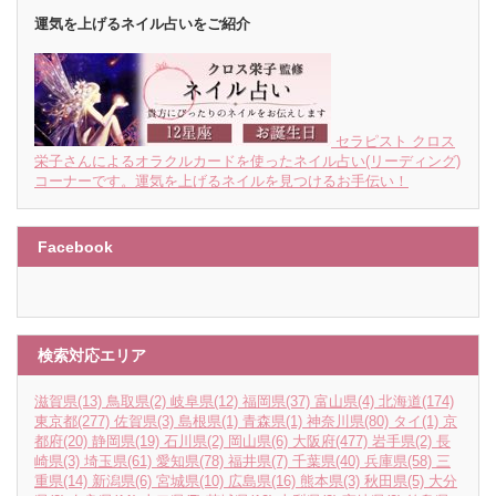
運気を上げるネイル占いをご紹介
セラピスト クロス
栄子さんによるオラクルカードを使ったネイル占い(リーディング)
コーナーです。運気を上げるネイルを見つけるお手伝い！
Facebook
検索対応エリア
滋賀県
(13)
鳥取県
(2)
岐阜県
(12)
福岡県
(37)
富山県
(4)
北海道
(174)
東京都
(277)
佐賀県
(3)
島根県
(1)
青森県
(1)
神奈川県
(80)
タイ
(1)
京
都府
(20)
静岡県
(19)
石川県
(2)
岡山県
(6)
大阪府
(477)
岩手県
(2)
長
崎県
(3)
埼玉県
(61)
愛知県
(78)
福井県
(7)
千葉県
(40)
兵庫県
(58)
三
重県
(14)
新潟県
(6)
宮城県
(10)
広島県
(16)
熊本県
(3)
秋田県
(5)
大分