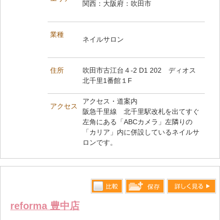
関西：大阪府：吹田市
業種
ネイルサロン
住所
吹田市古江台４-2 D1 202 ディオス
北千里1番館１F
アクセス・道案内
アクセス
阪急千里線 北千里駅改札を出てすぐ
左角にある「ABCカメラ」左隣りの
「カリア」内に併設しているネイルサ
ロンです。
比較す
詳しく見る
保存リス
reforma 豊中店
る
トへ登録