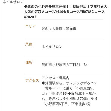
ネイルサロン
◆箕面の小野原◆駐車完備！！初回他店オフ無料★大
人気の定額Ａコース¥4104/Ｂコース¥5076/Ｃコース
¥7020！
エリア
関西：大阪府：箕面市
業種
ネイルサロン
住所
箕面市小野原西３丁目21－34
アクセス・道案内
アクセス
◆箕面駅から、オレンジゆずるバス
（黄ルート）に乗り「小野原西5丁
目」下車徒歩1分◆阪急北千里駅か
ら、阪急バス粟生団地線70番に乗り
「小野原西5丁目」下車徒歩1分