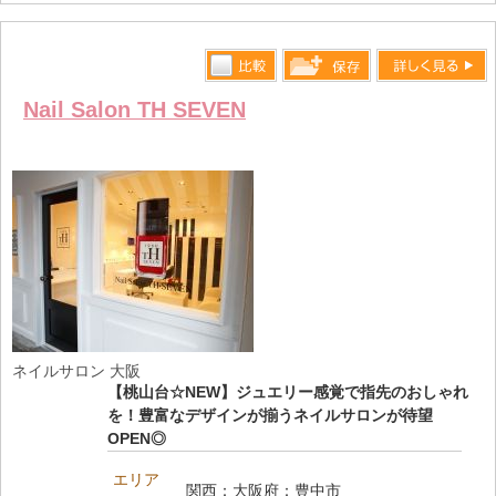
比較す
詳しく見る
保存リス
Nail Salon TH SEVEN
る
トへ登録
します
ネイルサロン 大阪
【桃山台☆NEW】ジュエリー感覚で指先のおしゃれ
を！豊富なデザインが揃うネイルサロンが待望
OPEN◎
エリア
関西：大阪府：豊中市