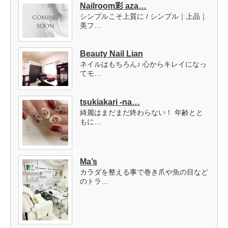
Nailroom彩 aza…
シンプルこそ上質に / シンプル｜上品｜
美フ…
Beauty Nail Lian
ネイルはもちろん♪ 心からキレイになっ
てモ…
tsukiakari -na…
綺麗はまだまだ終わらない！ 年齢とと
もに…
Ma’s
カラダを整える事で巻き爪や魚の目など
のトラ…