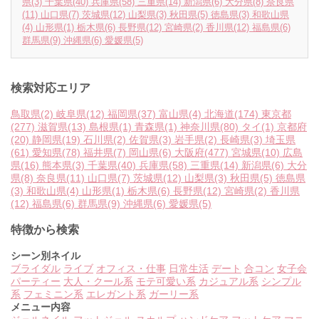
県
(3)
千葉県
(40)
兵庫県
(58)
三重県
(14)
新潟県
(6)
大分県
(8)
奈良県
(11)
山口県
(7)
茨城県
(12)
山梨県
(3)
秋田県
(5)
徳島県
(3)
和歌山県
(4)
山形県
(1)
栃木県
(6)
長野県
(12)
宮崎県
(2)
香川県
(12)
福島県
(6)
群馬県
(9)
沖縄県
(6)
愛媛県
(5)
検索対応エリア
鳥取県
(2)
岐阜県
(12)
福岡県
(37)
富山県
(4)
北海道
(174)
東京都
(277)
滋賀県
(13)
島根県
(1)
青森県
(1)
神奈川県
(80)
タイ
(1)
京都府
(20)
静岡県
(19)
石川県
(2)
佐賀県
(3)
岩手県
(2)
長崎県
(3)
埼玉県
(61)
愛知県
(78)
福井県
(7)
岡山県
(6)
大阪府
(477)
宮城県
(10)
広島
県
(16)
熊本県
(3)
千葉県
(40)
兵庫県
(58)
三重県
(14)
新潟県
(6)
大分
県
(8)
奈良県
(11)
山口県
(7)
茨城県
(12)
山梨県
(3)
秋田県
(5)
徳島県
(3)
和歌山県
(4)
山形県
(1)
栃木県
(6)
長野県
(12)
宮崎県
(2)
香川県
(12)
福島県
(6)
群馬県
(9)
沖縄県
(6)
愛媛県
(5)
特徴から検索
シーン別ネイル
ブライダル
ライブ
オフィス・仕事
日常生活
デート
合コン
女子会
パーティー
大人・クール系
モテ可愛い系
カジュアル系
シンプル
系
フェミニン系
エレガント系
ガーリー系
メニュー内容