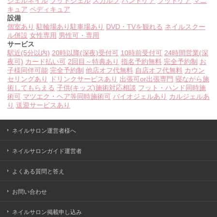
ジェルネイル
フットジェル
スカルプ
ハンドケア
フットケア
マニ
キュア
ペディキュア
設備
個室あり
駐輪場あり
駐車場あり
DVD・TVを観れる
ネイルスクー
ル併設
女性専用
男性可・専用
サービス
駅近(5分以内)
20時以降(深夜)受付可
10時前受付可
24時間営業(深
夜可)
カード払い可
2回目～特典あり
指名予約無料
完全予約制
お
子様同伴可能
完全予約制
他店オフ代無料
自店オフ代無料
カウン
セリングあり
ドリンクサービスあり
出張可or出張専門
寝ながら施
術してもらえる
子供(キッズ)施術対応相談
フット・ハンド同時施
術可
マツエク・ヘア等同時施術可
バイオジェルあり
カルジェルあ
り
送迎サービスあり
ネイルサロン運営者様へ
ネイルサロンガイド運営者
よくある質問と答え
お問い合わせ
ネイルサロン掲載申し込み