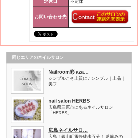
定休日
不定休
お問い合わせ先
同じエリアのネイルサロン
Nailroom彩 aza…
シンプルこそ上質に / シンプル｜上品｜
美フ…
nail salon HERBS
広島県三原市にあるネイルサロン
「HERBS」
広島ネイルサロ…
広島！銀山町電停徒歩五分！ 爪噛みの