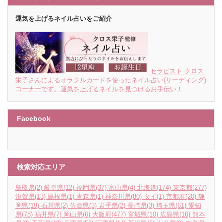
運気を上げるネイル占いをご紹介
セラピスト クロス
栄子さんによるオラクルカードを使ったネイル占い(リーディング)
コーナーです。運気を上げるネイルを見つけるお手伝い！
Facebook
検索対応エリア
鳥取県
(2)
岐阜県
(12)
福岡県
(37)
富山県
(4)
北海道
(174)
東京都
(277)
滋賀県
(13)
島根県
(1)
青森県
(1)
神奈川県
(80)
タイ
(1)
京都府
(20)
静
岡県
(19)
石川県
(2)
佐賀県
(3)
岩手県
(2)
長崎県
(3)
埼玉県
(61)
愛知
県
(78)
福井県
(7)
岡山県
(6)
大阪府
(477)
宮城県
(10)
広島県
(16)
熊本