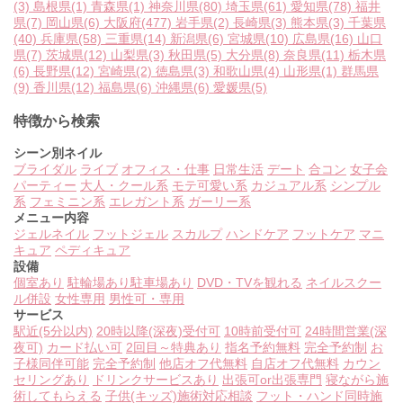
(3)
島根県
(1)
青森県
(1)
神奈川県
(80)
埼玉県
(61)
愛知県
(78)
福井
県
(7)
岡山県
(6)
大阪府
(477)
岩手県
(2)
長崎県
(3)
熊本県
(3)
千葉県
(40)
兵庫県
(58)
三重県
(14)
新潟県
(6)
宮城県
(10)
広島県
(16)
山口
県
(7)
茨城県
(12)
山梨県
(3)
秋田県
(5)
大分県
(8)
奈良県
(11)
栃木県
(6)
長野県
(12)
宮崎県
(2)
徳島県
(3)
和歌山県
(4)
山形県
(1)
群馬県
(9)
香川県
(12)
福島県
(6)
沖縄県
(6)
愛媛県
(5)
特徴から検索
シーン別ネイル
ブライダル
ライブ
オフィス・仕事
日常生活
デート
合コン
女子会
パーティー
大人・クール系
モテ可愛い系
カジュアル系
シンプル
系
フェミニン系
エレガント系
ガーリー系
メニュー内容
ジェルネイル
フットジェル
スカルプ
ハンドケア
フットケア
マニ
キュア
ペディキュア
設備
個室あり
駐輪場あり
駐車場あり
DVD・TVを観れる
ネイルスクー
ル併設
女性専用
男性可・専用
サービス
駅近(5分以内)
20時以降(深夜)受付可
10時前受付可
24時間営業(深
夜可)
カード払い可
2回目～特典あり
指名予約無料
完全予約制
お
子様同伴可能
完全予約制
他店オフ代無料
自店オフ代無料
カウン
セリングあり
ドリンクサービスあり
出張可or出張専門
寝ながら施
術してもらえる
子供(キッズ)施術対応相談
フット・ハンド同時施