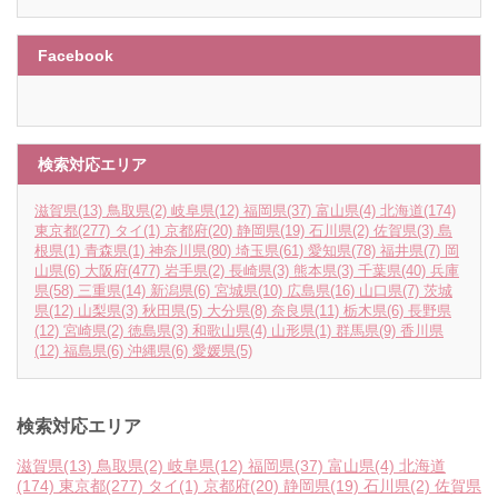
Facebook
検索対応エリア
滋賀県
(13)
鳥取県
(2)
岐阜県
(12)
福岡県
(37)
富山県
(4)
北海道
(174)
東京都
(277)
タイ
(1)
京都府
(20)
静岡県
(19)
石川県
(2)
佐賀県
(3)
島
根県
(1)
青森県
(1)
神奈川県
(80)
埼玉県
(61)
愛知県
(78)
福井県
(7)
岡
山県
(6)
大阪府
(477)
岩手県
(2)
長崎県
(3)
熊本県
(3)
千葉県
(40)
兵庫
県
(58)
三重県
(14)
新潟県
(6)
宮城県
(10)
広島県
(16)
山口県
(7)
茨城
県
(12)
山梨県
(3)
秋田県
(5)
大分県
(8)
奈良県
(11)
栃木県
(6)
長野県
(12)
宮崎県
(2)
徳島県
(3)
和歌山県
(4)
山形県
(1)
群馬県
(9)
香川県
(12)
福島県
(6)
沖縄県
(6)
愛媛県
(5)
検索対応エリア
滋賀県
(13)
鳥取県
(2)
岐阜県
(12)
福岡県
(37)
富山県
(4)
北海道
(174)
東京都
(277)
タイ
(1)
京都府
(20)
静岡県
(19)
石川県
(2)
佐賀県