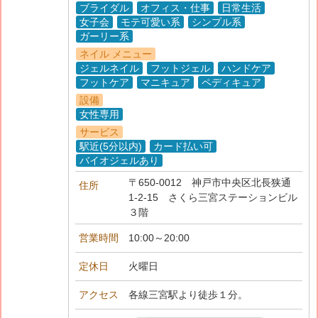
ブライダル
オフィス・仕事
日常生活
女子会
モテ可愛い系
シンプル系
ガーリー系
ネイル メニュー
ジェルネイル
フットジェル
ハンドケア
フットケア
マニキュア
ペディキュア
設備
女性専用
サービス
駅近(5分以内)
カード払い可
バイオジェルあり
〒650-0012
神戸市中央区北長狭通
住所
1-2-15 さくら三宮ステーションビル
３階
営業時間
10:00～20:00
定休日
火曜日
アクセス
各線三宮駅より徒歩１分。