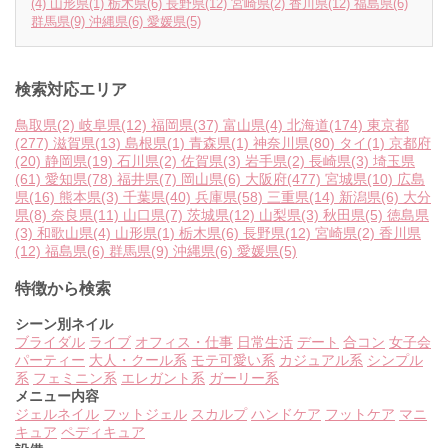
(4)
山形県
(1)
栃木県
(6)
長野県
(12)
宮崎県
(2)
香川県
(12)
福島県
(6)
群馬県
(9)
沖縄県
(6)
愛媛県
(5)
検索対応エリア
鳥取県
(2)
岐阜県
(12)
福岡県
(37)
富山県
(4)
北海道
(174)
東京都
(277)
滋賀県
(13)
島根県
(1)
青森県
(1)
神奈川県
(80)
タイ
(1)
京都府
(20)
静岡県
(19)
石川県
(2)
佐賀県
(3)
岩手県
(2)
長崎県
(3)
埼玉県
(61)
愛知県
(78)
福井県
(7)
岡山県
(6)
大阪府
(477)
宮城県
(10)
広島
県
(16)
熊本県
(3)
千葉県
(40)
兵庫県
(58)
三重県
(14)
新潟県
(6)
大分
県
(8)
奈良県
(11)
山口県
(7)
茨城県
(12)
山梨県
(3)
秋田県
(5)
徳島県
(3)
和歌山県
(4)
山形県
(1)
栃木県
(6)
長野県
(12)
宮崎県
(2)
香川県
(12)
福島県
(6)
群馬県
(9)
沖縄県
(6)
愛媛県
(5)
特徴から検索
シーン別ネイル
ブライダル
ライブ
オフィス・仕事
日常生活
デート
合コン
女子会
パーティー
大人・クール系
モテ可愛い系
カジュアル系
シンプル
系
フェミニン系
エレガント系
ガーリー系
メニュー内容
ジェルネイル
フットジェル
スカルプ
ハンドケア
フットケア
マニ
キュア
ペディキュア