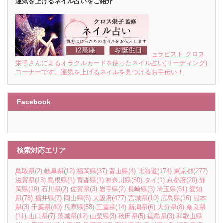
運気を上げるネイル占いをご紹介
セラピスト クロス
栄子さんによるオラクルカードを使ったネイル占い(リーディング)
コーナーです。運気を上げるネイルを見つけるお手伝い！
Facebook
検索対応エリア
鳥取県
(2)
岐阜県
(12)
福岡県
(37)
富山県
(4)
北海道
(174)
東京都
(277)
滋賀県
(13)
島根県
(1)
青森県
(1)
神奈川県
(80)
タイ
(1)
京都府
(20)
静
岡県
(19)
石川県
(2)
佐賀県
(3)
岩手県
(2)
長崎県
(3)
埼玉県
(61)
愛知
県
(78)
福井県
(7)
岡山県
(6)
大阪府
(477)
宮城県
(10)
広島県
(16)
熊本
県
(3)
千葉県
(40)
兵庫県
(58)
三重県
(14)
新潟県
(6)
大分県
(8)
奈良県
(11)
山口県
(7)
茨城県
(12)
山梨県
(3)
秋田県
(5)
徳島県
(3)
和歌山県