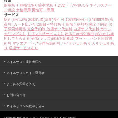
設備
個室あり
駐輪場あり
駐車場あり
DVD・TVを観れる
ネイルスクー
ル併設
女性専用
男性可・専用
サービス
駅近(5分以内)
20時以降(深夜)受付可
10時前受付可
24時間営業(深
夜可)
カード払い可
2回目～特典あり
指名予約無料
完全予約制
お
子様同伴可能
完全予約制
他店オフ代無料
自店オフ代無料
カウン
セリングあり
ドリンクサービスあり
出張可or出張専門
寝ながら施
術してもらえる
子供(キッズ)施術対応相談
フット・ハンド同時施
術可
マツエク・ヘア等同時施術可
バイオジェルあり
カルジェルあ
り
送迎サービスあり
ネイルサロン運営者様へ
ネイルサロンガイド運営者
よくある質問と答え
お問い合わせ
ネイルサロン掲載申し込み
Copyright (c)
2026-2026
ネイルサロンガイド
All Rights