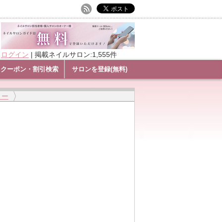
ログイン
|
掲載ネイルサロン:1,555件
クーポン・割引検索
サロンを登録(無料)
リー