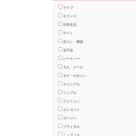
ライブ
オフィス
日常生活
デート
合コン・勝負
女子会
パーティー
大人・クール
モテ・かわいい
カジュアル
シンプル
フェミニン
エレガント
ガーリー
ブライダル
ニュアンス