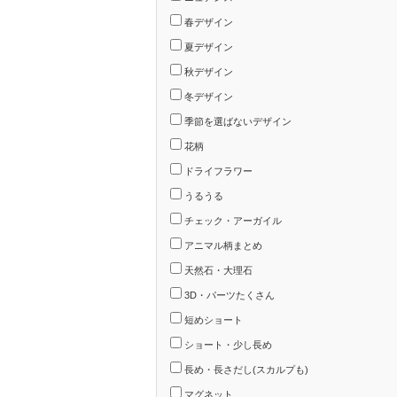
春デザイン
夏デザイン
秋デザイン
冬デザイン
季節を選ばないデザイン
花柄
ドライフラワー
うるうる
チェック・アーガイル
アニマル柄まとめ
天然石・大理石
3D・パーツたくさん
短めショート
ショート・少し長め
長め・長さだし(スカルプも)
マグネット