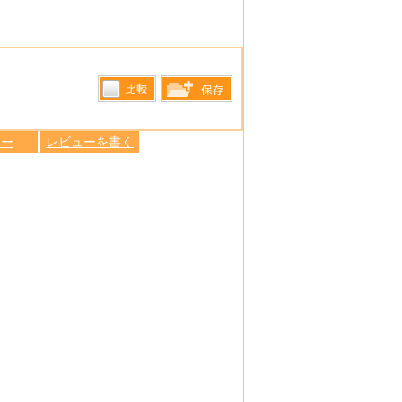
比較す
保存リス
る
ュー
レビューを書く
トへ登録
します